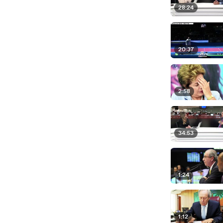
28:24
20:37
2:58
34:53
1:24
1:12