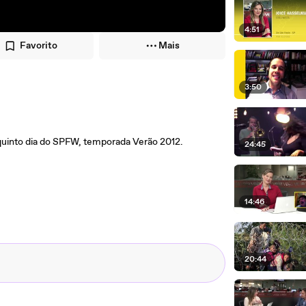
4:51
Favorito
Mais
3:50
quinto dia do SPFW, temporada Verão 2012.
24:45
14:46
20:44