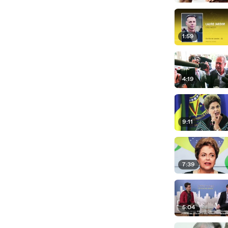
1:59
4:19
9:11
7:39
5:04