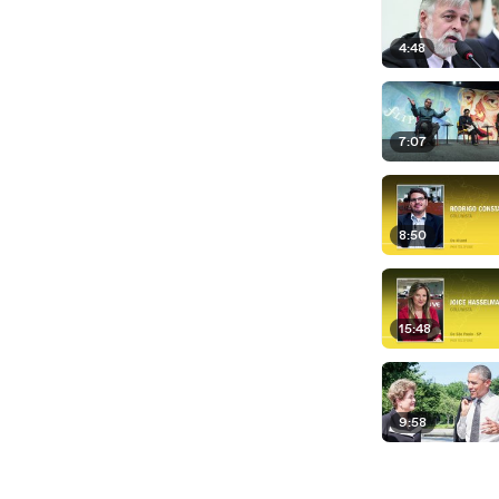
4:48
7:07
8:50
15:48
9:58