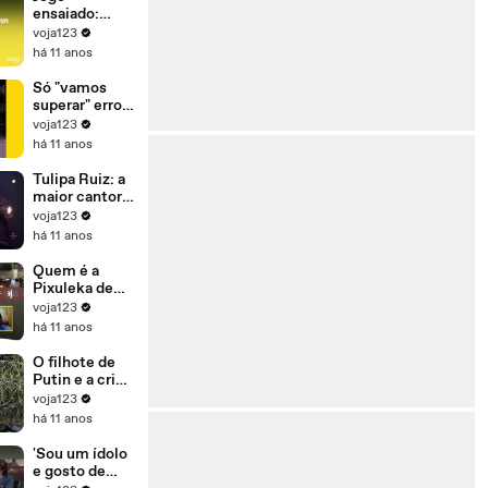
para se
ensaiado:
manter no
Dilma ganhou
voja123
poder'
ontem para
há 11 anos
perder
amanhã
Só "vamos
superar" erros
(e crimes) se
voja123
Dilma sair do
há 11 anos
governo
Tulipa Ruiz: a
maior cantora
da sua
voja123
geração
há 11 anos
Quem é a
Pixuleka de
Lula?
voja123
há 11 anos
O filhote de
Putin e a crise
de refugiados
voja123
há 11 anos
'Sou um ídolo
e gosto de