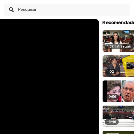
Pesquisar
Recomendad
1:37
|
A Seguir
1:02
19:56
16:46