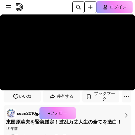
プレイヤーにスキップ
メインコンテンツにスキップ
ログイン
ブックマー
いいね
共有する
ク
+フォロー
sean2010jp
東国原英夫を緊急鑑定！波乱万丈人生の全てを激白！
15 年前