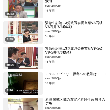
2011
sean2010jp
15 年前
15:52
緊急生討論…3党政調会長玄葉VS石破
VS石井 7/31(4/4)
sean2010jp
15 年前
8:35
緊急生討論…3党政調会長玄葉VS石破
VS石井 7/31(1/4)
sean2010jp
15 年前
19:08
チェルノブイリ 福島への教訓は・・・
sean2010jp
15 年前
8:36
原発 警戒区域の真実／避難住民 怒りの
デモ
sean2010jp