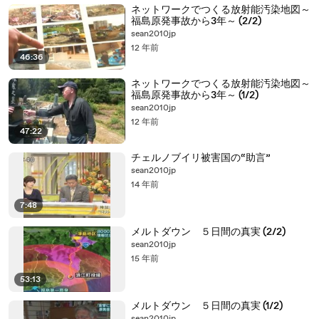
ネットワークでつくる放射能汚染地図～
福島原発事故から3年～ (2/2)
sean2010jp
12 年前
46:36
ネットワークでつくる放射能汚染地図～
福島原発事故から3年～ (1/2)
sean2010jp
12 年前
47:22
チェルノブイリ被害国の“助言”
sean2010jp
14 年前
7:48
メルトダウン ５日間の真実 (2/2)
sean2010jp
15 年前
53:13
メルトダウン ５日間の真実 (1/2)