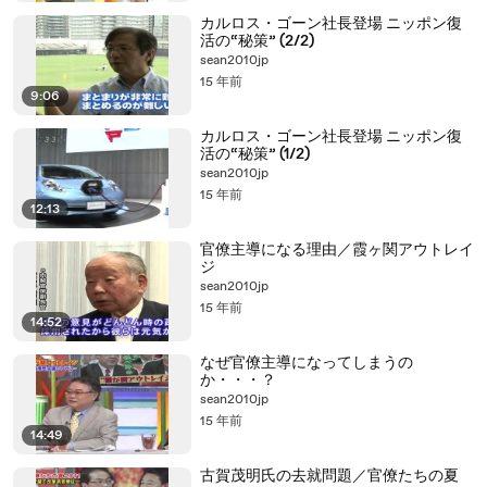
カルロス・ゴーン社長登場 ニッポン復
活の“秘策” (2/2)
sean2010jp
15 年前
9:06
カルロス・ゴーン社長登場 ニッポン復
活の“秘策” (1/2)
sean2010jp
15 年前
12:13
官僚主導になる理由／霞ヶ関アウトレイ
ジ
sean2010jp
15 年前
14:52
なぜ官僚主導になってしまうの
か・・・？
sean2010jp
15 年前
14:49
古賀茂明氏の去就問題／官僚たちの夏