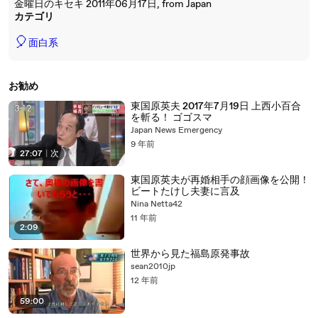
金曜日のキセキ 2011年06月17日, from Japan
カテゴリ
🎈
面白系
お勧め
東国原英夫 2017年7月19日 上西小百合
を斬る！ ゴゴスマ
Japan News Emergency
9 年前
27:07
|
次
東国原英夫が再婚相手の顔画像を公開！
ビートたけし夫妻に言及
Nina Netta42
11 年前
2:09
世界から見た福島原発事故
sean2010jp
12 年前
59:00