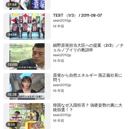
17:54
TEST （1/3） / 2011-08-07
sean2010jp
15 年前
34:14
細野原発担当大臣への提案（2/2）／チ
ェルノブイリの教訓②
sean2010jp
15 年前
12:00
原発から自然エネルギー 孫正義社長に
問う
sean2010jp
15 年前
12:38
韓国なぜ入国拒否？ 強硬姿勢の裏に大
統領選！？
sean2010jp
15 年前
8:28