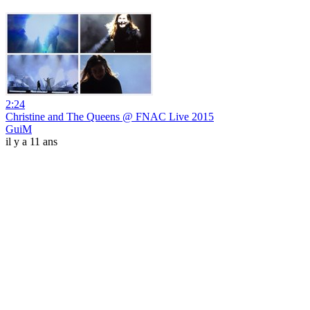
2:24
Christine and The Queens @ FNAC Live 2015
GuiM
il y a 11 ans