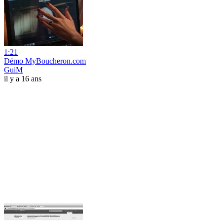
1:21
Démo MyBoucheron.com
GuiM
il y a 16 ans