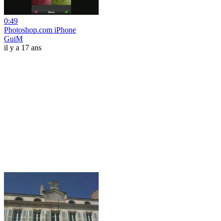
0:49
Photoshop.com iPhone
GuiM
il y a 17 ans