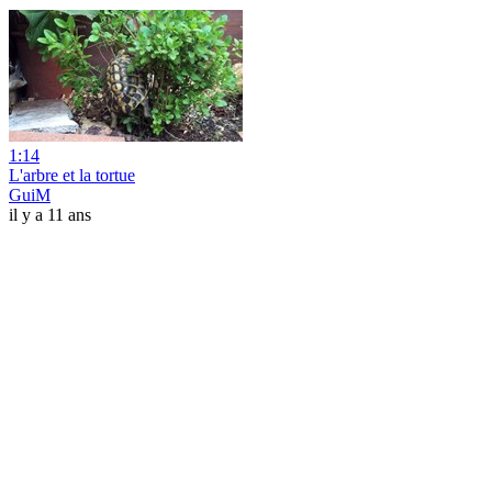
1:14
L'arbre et la tortue
GuiM
il y a 11 ans