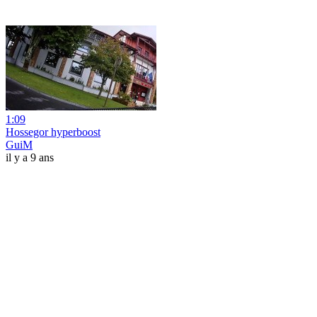
1:09
Hossegor hyperboost
GuiM
il y a 9 ans