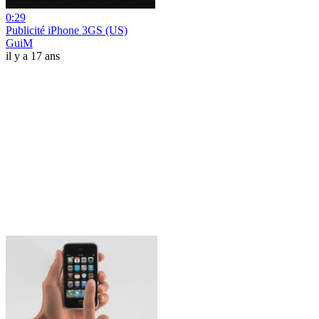
0:29
Publicité iPhone 3GS (US)
GuiM
il y a 17 ans