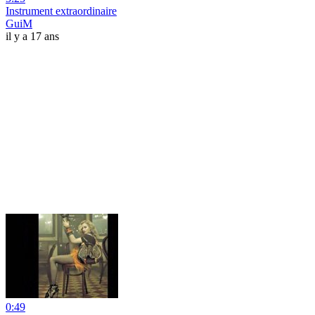
Instrument extraordinaire
GuiM
il y a 17 ans
0:49