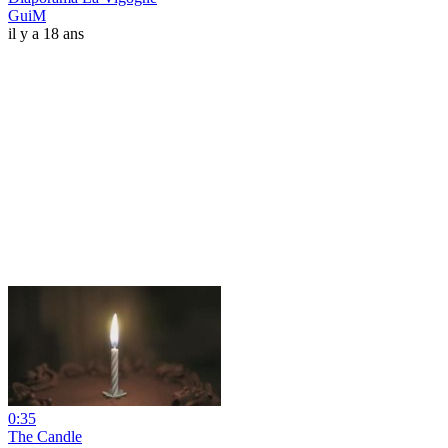
GuiM
il y a 18 ans
0:35
The Candle