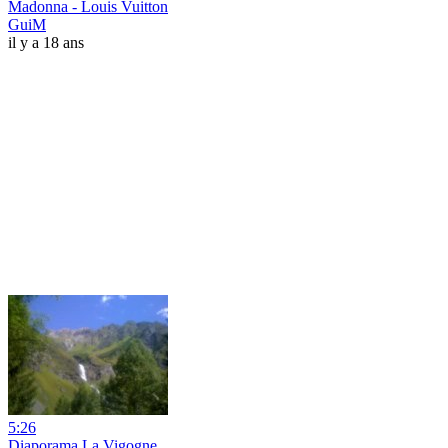
Madonna - Louis Vuitton
GuiM
il y a 18 ans
5:26
Diaporama La Vigogne