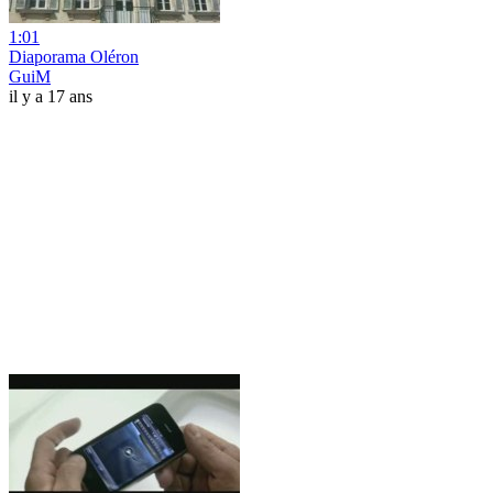
1:01
Diaporama Oléron
GuiM
il y a 17 ans