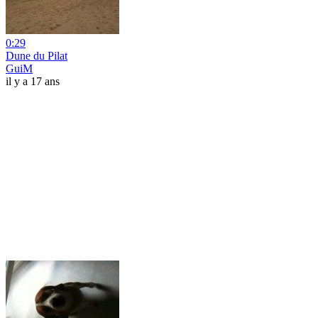
0:29
Dune du Pilat
GuiM
il y a 17 ans