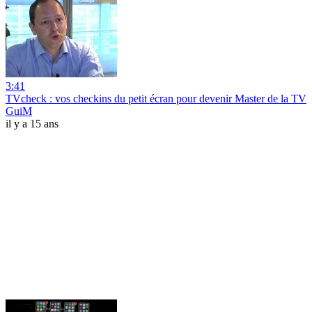
3:41
TVcheck : vos checkins du petit écran pour devenir Master de la TV
GuiM
il y a 15 ans