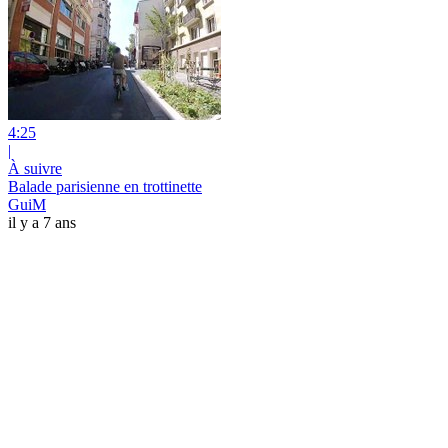
4:25
|
À suivre
Balade parisienne en trottinette
GuiM
il y a 7 ans