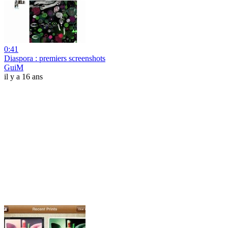
0:41
Diaspora : premiers screenshots
GuiM
il y a 16 ans