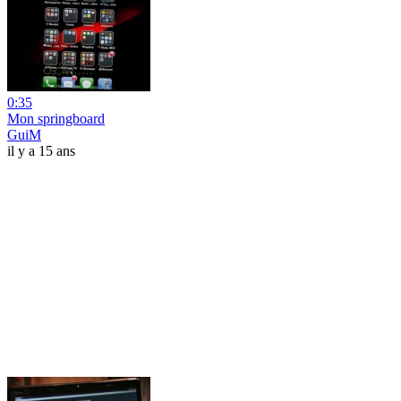
0:35
Mon springboard
GuiM
il y a 15 ans