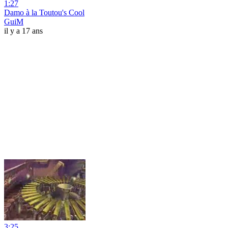
1:27
Damo à la Toutou's Cool
GuiM
il y a 17 ans
3:25