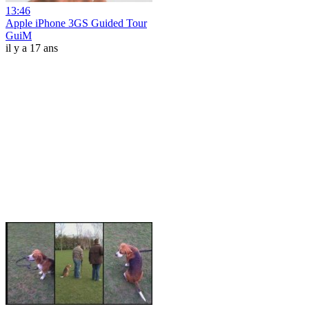
13:46
Apple iPhone 3GS Guided Tour
GuiM
il y a 17 ans