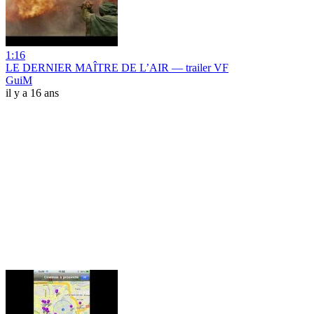
1:16
LE DERNIER MAÎTRE DE L’AIR — trailer VF
GuiM
il y a 16 ans