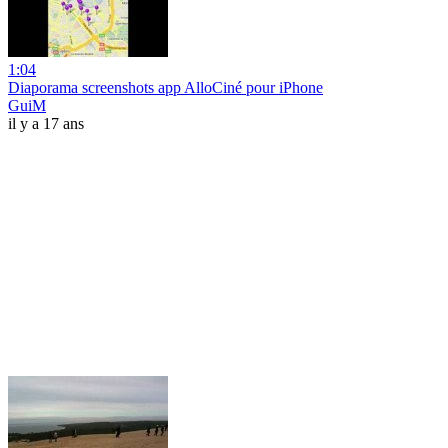
1:04
Diaporama screenshots app AlloCiné pour iPhone
GuiM
il y a 17 ans