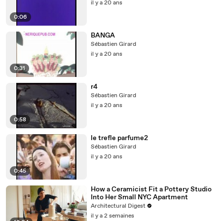
il y a 20 ans
0:06
BANGA
Sébastien Girard
il y a 20 ans
0:31
r4
Sébastien Girard
il y a 20 ans
0:58
le trefle parfume2
Sébastien Girard
il y a 20 ans
0:45
How a Ceramicist Fit a Pottery Studio
Into Her Small NYC Apartment
Architectural Digest
il y a 2 semaines