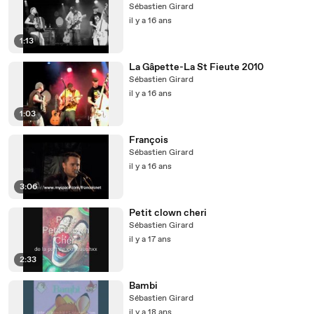
Sébastien Girard
il y a 16 ans
1:13
La Gâpette-La St Fieute 2010
Sébastien Girard
il y a 16 ans
1:03
François
Sébastien Girard
il y a 16 ans
3:06
Petit clown cheri
Sébastien Girard
il y a 17 ans
2:33
Bambi
Sébastien Girard
il y a 18 ans