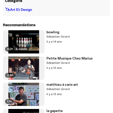
Catégorie
🦄
Art Et Design
Recommandations
bowling
Sébastien Girard
il y a 14 ans
0:31
|
À suivre
Petite Musique Chez Marius
Sébastien Girard
il y a 15 ans
3:40
matthieu à caris art
Sébastien Girard
il y a 15 ans
1:11
la gapette