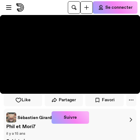
Passer au player
Passer au contenu principal
Se connecter
Like
Partager
Favori
Suivre
Sébastien Girard
Phil et Mori7
il y a 15 ans