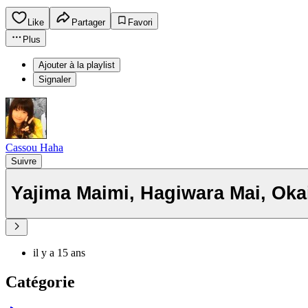
Like
Partager
Favori
Plus
Ajouter à la playlist
Signaler
Cassou Haha
Suivre
Yajima Maimi, Hagiwara Mai, Okai
il y a 15 ans
Catégorie