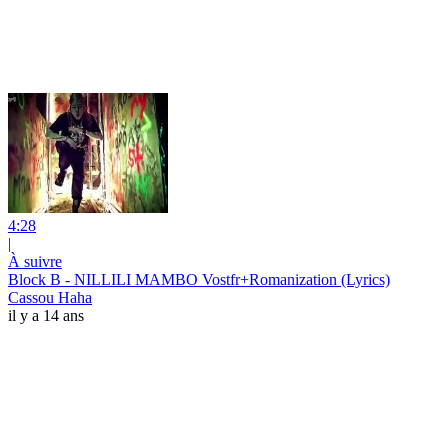
4:28
|
À suivre
Block B - NILLILI MAMBO Vostfr+Romanization (Lyrics)
Cassou Haha
il y a 14 ans