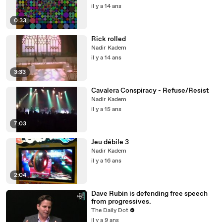
il y a 14 ans
0:33
Rick rolled
Nadir Kadem
il y a 14 ans
3:33
Cavalera Conspiracy - Refuse/Resist
Nadir Kadem
il y a 15 ans
7:03
Jeu débile 3
Nadir Kadem
il y a 16 ans
2:04
Dave Rubin is defending free speech
from progressives.
The Daily Dot
il y a 9 ans