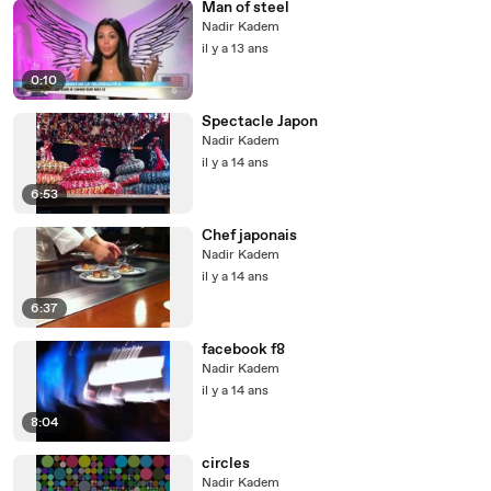
Man of steel
Nadir Kadem
il y a 13 ans
0:10
Spectacle Japon
Nadir Kadem
il y a 14 ans
6:53
Chef japonais
Nadir Kadem
il y a 14 ans
6:37
facebook f8
Nadir Kadem
il y a 14 ans
8:04
circles
Nadir Kadem