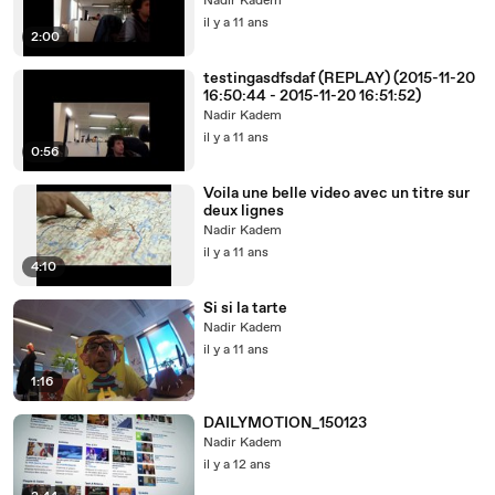
Nadir Kadem
il y a 11 ans
2:00
testingasdfsdaf (REPLAY) (2015-11-20
16:50:44 - 2015-11-20 16:51:52)
Nadir Kadem
il y a 11 ans
0:56
Voila une belle video avec un titre sur
deux lignes
Nadir Kadem
il y a 11 ans
4:10
Si si la tarte
Nadir Kadem
il y a 11 ans
1:16
DAILYMOTION_150123
Nadir Kadem
il y a 12 ans