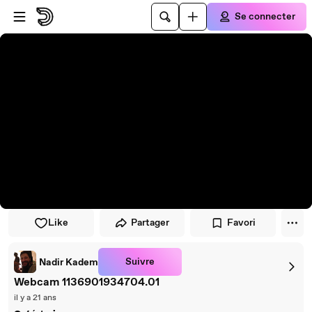
Passer au player
Passer au contenu principal
Se connecter
Like
Partager
Favori
Suivre
Nadir Kadem
Webcam 1136901934704.01
il y a 21 ans