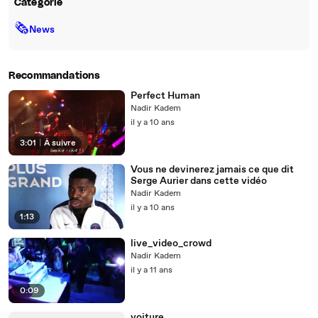
Catégorie
🗞
News
Recommandations
Perfect Human
Nadir Kadem
il y a 10 ans
3:01
|
À suivre
Vous ne devinerez jamais ce que dit
Serge Aurier dans cette vidéo
Nadir Kadem
il y a 10 ans
1:13
live_video_crowd
Nadir Kadem
il y a 11 ans
0:09
voiture