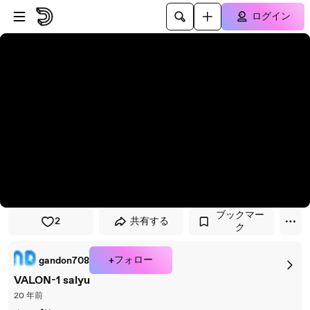
プレイヤーにスキップ
メインコンテンツにスキップ
ログイン
ブックマー
2
共有する
ク
+フォロー
gandon708
VALON-1 salyu
20 年前