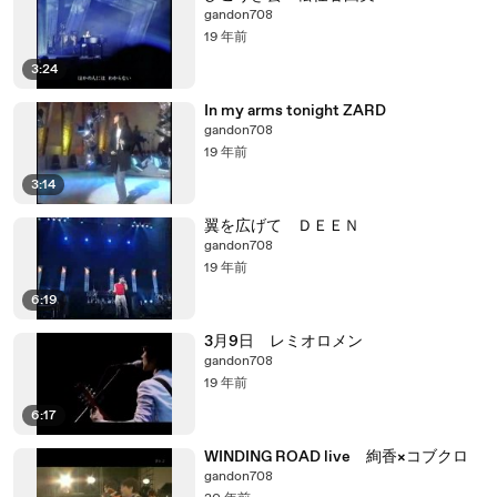
gandon708
19 年前
3:24
In my arms tonight ZARD
gandon708
19 年前
3:14
翼を広げて ＤＥＥＮ
gandon708
19 年前
6:19
3月9日 レミオロメン
gandon708
19 年前
6:17
WINDING ROAD live 絢香×コブクロ
gandon708