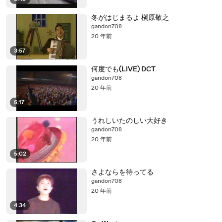
冬がはじまるよ 槇原敬之
gandon708
20 年前
3:57
何度でも(LIVE) DCT
gandon708
20 年前
5:17
うれしいたのしい大好き
gandon708
20 年前
5:02
さよならを待ってる
gandon708
20 年前
4:34