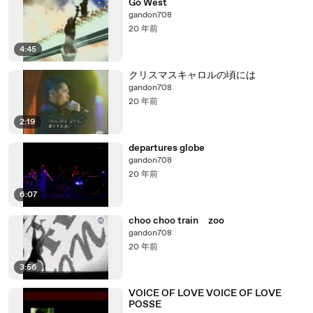
Go West
gandon708
20 年前
4:45
クリスマスキャロルの頃には
gandon708
20 年前
2:19
departures globe
gandon708
20 年前
6:07
choo choo train zoo
gandon708
20 年前
3:56
VOICE OF LOVE VOICE OF LOVE
POSSE