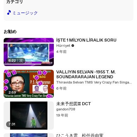
カテゴリ
🎵
ミュージック
お勧め
İŞTE 1 MİLYON LİRALIK SORU
Hürriyet
4 年前
5:22
|
次
VALLIYIN SELVAN -1955 T. M.
SOUNDARARAJAN LEGEND
Thiravida Selvan TMS Very Crazy Fan Singapore
6 年前
2:59
未来予想図Ⅱ DCT
gandon708
19 年前
7:31
ひこうき雲 松任谷由実