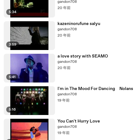
gandon708
20 年前
5:34
kazeninorufune salyu
gandon708
20 年前
3:59
a love story with SEAMO
gandon708
20 年前
5:41
I'm in The Mood For Dancing Nolans
gandon708
19 年前
5:16
You Can't Hurry Love
gandon708
19 年前