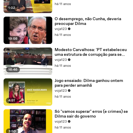
há 11 anos
1:02
O desemprego, não Cunha, deveria
preocupar Dilma
voja123
há 11 anos
19:56
Modesto Carvalhosa: 'PT estabeleceu
uma estrutura de corrupção para se
manter no poder'
voja123
há 11 anos
16:46
Jogo ensaiado: Dilma ganhou ontem
para perder amanhã
voja123
há 11 anos
4:51
Só "vamos superar" erros (e crimes) se
Dilma sair do governo
voja123
há 11 anos
3:50