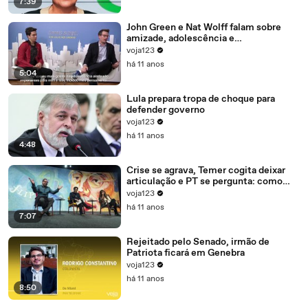
7:39
John Green e Nat Wolff falam sobre
amizade, adolescência e
amadurecimento
voja123
há 11 anos
5:04
Lula prepara tropa de choque para
defender governo
voja123
há 11 anos
4:48
Crise se agrava, Temer cogita deixar
articulação e PT se pergunta: como
recompor o governo?
voja123
há 11 anos
7:07
Rejeitado pelo Senado, irmão de
Patriota ficará em Genebra
voja123
há 11 anos
8:50