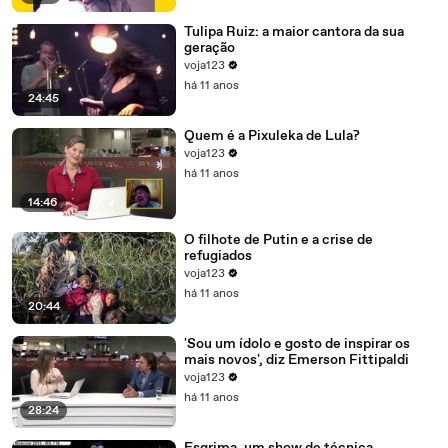
Tulipa Ruiz: a maior cantora da sua
geração
voja123
há 11 anos
24:45
Quem é a Pixuleka de Lula?
voja123
há 11 anos
14:46
O filhote de Putin e a crise de
refugiados
voja123
há 11 anos
20:44
'Sou um ídolo e gosto de inspirar os
mais novos', diz Emerson Fittipaldi
voja123
há 11 anos
28:24