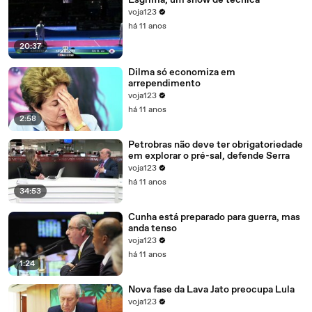
Esgrima, um show de técnica
voja123
há 11 anos
20:37
Dilma só economiza em
arrependimento
voja123
há 11 anos
2:58
Petrobras não deve ter obrigatoriedade
em explorar o pré-sal, defende Serra
voja123
há 11 anos
34:53
Cunha está preparado para guerra, mas
anda tenso
voja123
há 11 anos
1:24
Nova fase da Lava Jato preocupa Lula
voja123