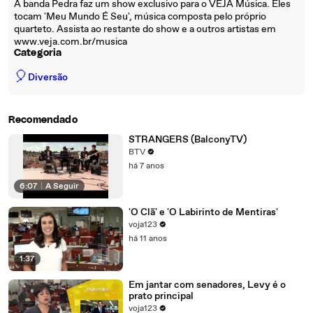
A banda Pedra faz um show exclusivo para o VEJA Música. Eles
tocam 'Meu Mundo É Seu', música composta pelo próprio
quarteto. Assista ao restante do show e a outros artistas em
www.veja.com.br/musica
Categoria
🎈
Diversão
Recomendado
STRANGERS (BalconyTV)
BTV
há 7 anos
6:07
|
A Seguir
'O Clã' e 'O Labirinto de Mentiras'
voja123
há 11 anos
1:37
Em jantar com senadores, Levy é o
prato principal
voja123