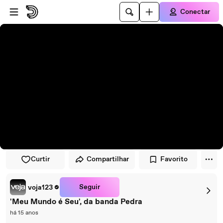
Pular para o player
Ir para o conteúdo principal
Conectar
Curtir
Compartilhar
Favorito
Seguir
voja123
'Meu Mundo é Seu', da banda Pedra
há 15 anos