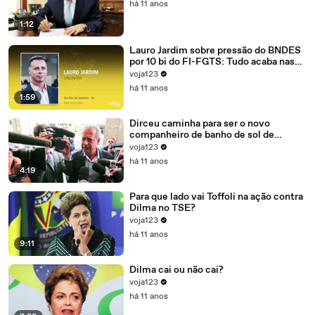
há 11 anos
1:12
Lauro Jardim sobre pressão do BNDES
por 10 bi do FI-FGTS: Tudo acaba nas
mãos de Cunha
voja123
há 11 anos
1:59
Dirceu caminha para ser o novo
companheiro de banho de sol de
Marcelo Odebrecht e Cia.
voja123
há 11 anos
4:19
Para que lado vai Toffoli na ação contra
Dilma no TSE?
voja123
há 11 anos
9:11
Dilma cai ou não cai?
voja123
há 11 anos