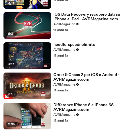
11 anni fa
4:17
iOS Data Recovery recupero dati su
iPhone e iPad - AVRMagazine.com
AVRMagazine
11 anni fa
5:31
needforspeednolimits
AVRMagazine
11 anni fa
4:17
Order & Chaos 2 per iOS e Android -
AVRMagazine.com
AVRMagazine
11 anni fa
3:13
Differenze iPhone 6 e iPhone 6S -
AVRMagazine.com
AVRMagazine
11 anni fa
3:35