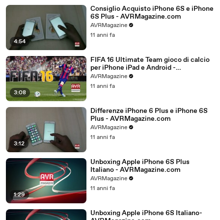
Consiglio Acquisto iPhone 6S e iPhone
6S Plus - AVRMagazine.com
AVRMagazine
11 anni fa
4:54
FIFA 16 Ultimate Team gioco di calcio
per iPhone iPad e Android -
AVRMagazine.com
AVRMagazine
11 anni fa
3:08
Differenze iPhone 6 Plus e iPhone 6S
Plus - AVRMagazine.com
AVRMagazine
11 anni fa
3:12
Unboxing Apple iPhone 6S Plus
Italiano - AVRMagazine.com
AVRMagazine
11 anni fa
1:29
Unboxing Apple iPhone 6S Italiano-