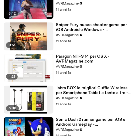
AVRMagazine.com
AVRMagazine
11 anni fa
5:42
Sniper Fury nuovo shooter game per
iOS Android e Windows -
AVRMagazine.com
AVRMagazine
11 anni fa
0:51
Paragon NTFS 14 per OS X -
AVRMagazine.com
AVRMagazine
11 anni fa
4:21
Jabra ROX le migliori Cuffie Wireless
per Smartphone Tablet e tanto altro -
AVRMagazine.com (720p)
AVRMagazine
11 anni fa
6:36
Sonic Dash 2 runner game per iOS e
Android Gameplay -
AVRMagazine.com
AVRMagazine