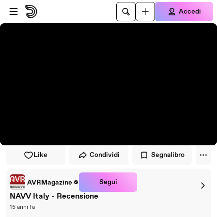
Vai al lettore
Passa al contenuto principale
Accedi
Like
Condividi
Segnalibro
Segui
AVRMagazine
NAVV Italy - Recensione
15 anni fa