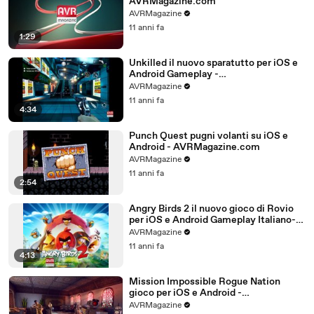
AVRMagazine.com
AVRMagazine
11 anni fa
1:29
Unkilled il nuovo sparatutto per iOS e
Android Gameplay -
AVRMagazine.com
AVRMagazine
11 anni fa
4:34
Punch Quest pugni volanti su iOS e
Android - AVRMagazine.com
AVRMagazine
11 anni fa
2:54
Angry Birds 2 il nuovo gioco di Rovio
per iOS e Android Gameplay Italiano-
AVRMagazine.com (720p)
AVRMagazine
11 anni fa
4:13
Mission Impossible Rogue Nation
gioco per iOS e Android -
AVRMagazine.com
AVRMagazine