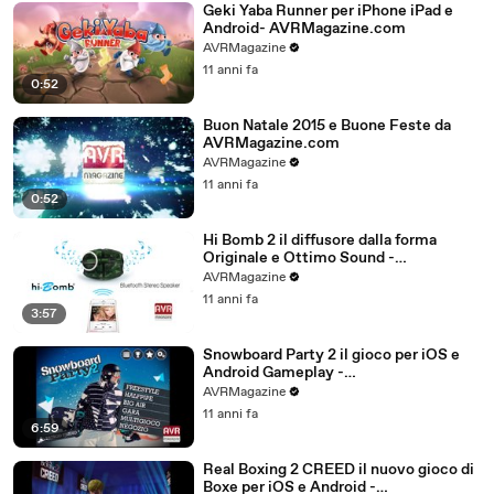
Geki Yaba Runner per iPhone iPad e
Android- AVRMagazine.com
AVRMagazine
11 anni fa
0:52
Buon Natale 2015 e Buone Feste da
AVRMagazine.com
AVRMagazine
11 anni fa
0:52
Hi Bomb 2 il diffusore dalla forma
Originale e Ottimo Sound -
AVRMagazine.com
AVRMagazine
11 anni fa
3:57
Snowboard Party 2 il gioco per iOS e
Android Gameplay -
AVRMagazine.com (720p)
AVRMagazine
11 anni fa
6:59
Real Boxing 2 CREED il nuovo gioco di
Boxe per iOS e Android -