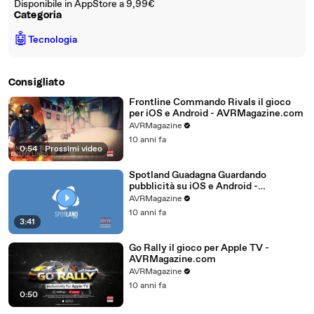
Disponibile in AppStore a 9,99€
Categoria
🤖
Tecnologia
Consigliato
Frontline Commando Rivals il gioco
per iOS e Android - AVRMagazine.com
AVRMagazine
10 anni fa
0:54
|
Prossimi video
Spotland Guadagna Guardando
pubblicità su iOS e Android -
AVRMagazine.com
AVRMagazine
10 anni fa
3:41
Go Rally il gioco per Apple TV -
AVRMagazine.com
AVRMagazine
10 anni fa
0:50