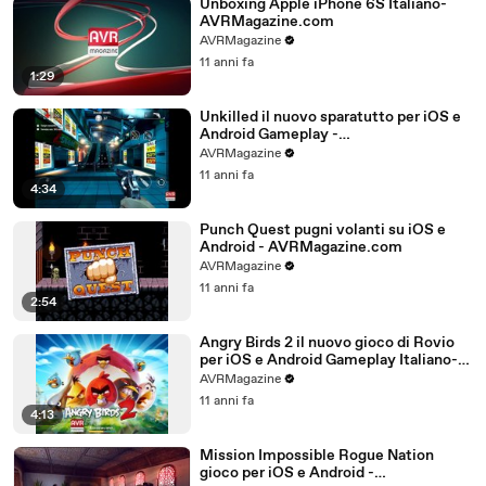
Unboxing Apple iPhone 6S Italiano-
AVRMagazine.com
AVRMagazine
11 anni fa
1:29
Unkilled il nuovo sparatutto per iOS e
Android Gameplay -
AVRMagazine.com
AVRMagazine
11 anni fa
4:34
Punch Quest pugni volanti su iOS e
Android - AVRMagazine.com
AVRMagazine
11 anni fa
2:54
Angry Birds 2 il nuovo gioco di Rovio
per iOS e Android Gameplay Italiano-
AVRMagazine.com (720p)
AVRMagazine
11 anni fa
4:13
Mission Impossible Rogue Nation
gioco per iOS e Android -