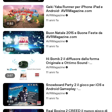
Geki Yaba Runner per iPhone iPad e
Android- AVRMagazine.com
AVRMagazine
11 anni fa
0:52
Buon Natale 2015 e Buone Feste da
AVRMagazine.com
AVRMagazine
11 anni fa
0:52
Hi Bomb 2 il diffusore dalla forma
Originale e Ottimo Sound -
AVRMagazine.com
AVRMagazine
11 anni fa
3:57
Snowboard Party 2 il gioco per iOS e
Android Gameplay -
AVRMagazine.com (720p)
AVRMagazine
11 anni fa
6:59
Real Boxing 2 CREED il nuovo gioco di