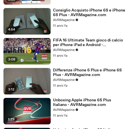
Consiglio Acquisto iPhone 6S e iPhone
6S Plus - AVRMagazine.com
AVRMagazine
11 anni fa
4:54
FIFA 16 Ultimate Team gioco di calcio
per iPhone iPad e Android -
AVRMagazine.com
AVRMagazine
11 anni fa
3:08
Differenze iPhone 6 Plus e iPhone 6S
Plus - AVRMagazine.com
AVRMagazine
11 anni fa
3:12
Unboxing Apple iPhone 6S Plus
Italiano - AVRMagazine.com
AVRMagazine
11 anni fa
1:29