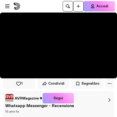
Vai al lettore
Passa al contenuto principale
Accedi
1
Condividi
Segnalibro
Segui
AVRMagazine
Whatsapp Messenger - Recensione
15 anni fa