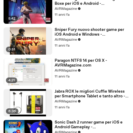
Boxe per iOS e Android -
AVRMagazine.com
AVRMagazine
11 anni fa
5:42
Sniper Fury nuovo shooter game per
iOS Android e Windows -
AVRMagazine.com
AVRMagazine
11 anni fa
0:51
Paragon NTFS 14 per OS X -
AVRMagazine.com
AVRMagazine
11 anni fa
4:21
Jabra ROX le migliori Cuffie Wireless
per Smartphone Tablet e tanto altro -
AVRMagazine.com (720p)
AVRMagazine
11 anni fa
6:36
Sonic Dash 2 runner game per iOS e
Android Gameplay -
AVRMagazine.com
AVRMagazine