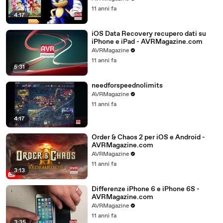
11 anni fa
4:17
iOS Data Recovery recupero dati su
iPhone e iPad - AVRMagazine.com
AVRMagazine
11 anni fa
5:31
needforspeednolimits
AVRMagazine
11 anni fa
4:17
Order & Chaos 2 per iOS e Android -
AVRMagazine.com
AVRMagazine
11 anni fa
3:13
Differenze iPhone 6 e iPhone 6S -
AVRMagazine.com
AVRMagazine
11 anni fa
3:35