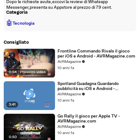
Dopo le richieste avute,eccovi la review di Whatsapp
Messenger,presenta su Appstore al prezzo di 79 cent.
Categoria
🤖
Tecnologia
Consigliato
Frontline Commando Rivals il gioco
per iOS e Android - AVRMagazine.com
AVRMagazine
10 anni fa
0:54
|
Prossimi video
Spotland Guadagna Guardando
pubblicità su iOS e Android -
AVRMagazine.com
AVRMagazine
10 anni fa
3:41
Go Rally il gioco per Apple TV -
AVRMagazine.com
AVRMagazine
10 anni fa
0:50