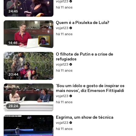
voja123
há 11 anos
24:45
Quem é a Pixuleka de Lula?
voja123
há 11 anos
14:46
O filhote de Putin e a crise de
refugiados
voja123
há 11 anos
20:44
'Sou um ídolo e gosto de inspirar os
mais novos', diz Emerson Fittipaldi
voja123
há 11 anos
28:24
Esgrima, um show de técnica
voja123
há 11 anos