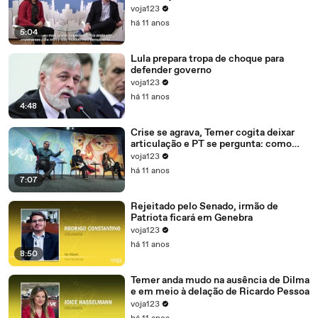
amadurecimento
voja123
há 11 anos
5:04
Lula prepara tropa de choque para
defender governo
voja123
há 11 anos
4:48
Crise se agrava, Temer cogita deixar
articulação e PT se pergunta: como
recompor o governo?
voja123
há 11 anos
7:07
Rejeitado pelo Senado, irmão de
Patriota ficará em Genebra
voja123
há 11 anos
8:50
Temer anda mudo na ausência de Dilma
e em meio à delação de Ricardo Pessoa
voja123