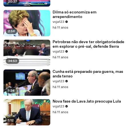
20:37
Dilma só economiza em
arrependimento
voja123
há 11 anos
2:58
Petrobras não deve ter obrigatoriedade
em explorar o pré-sal, defende Serra
voja123
há 11 anos
34:53
Cunha está preparado para guerra, mas
anda tenso
voja123
há 11 anos
1:24
Nova fase da Lava Jato preocupa Lula
voja123
há 11 anos
1:12