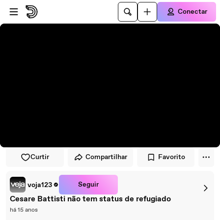
Pular para o player
Ir para o conteúdo principal
Conectar
Curtir
Compartilhar
Favorito
Seguir
voja123
Cesare Battisti não tem status de refugiado
há 15 anos