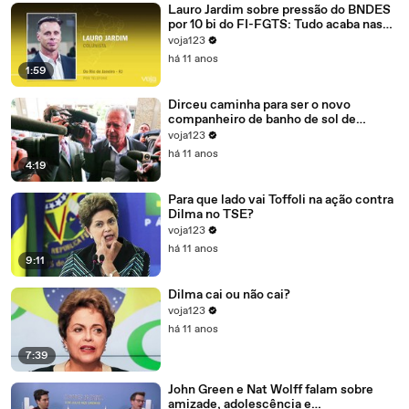
Lauro Jardim sobre pressão do BNDES
por 10 bi do FI-FGTS: Tudo acaba nas
mãos de Cunha
voja123
há 11 anos
1:59
Dirceu caminha para ser o novo
companheiro de banho de sol de
Marcelo Odebrecht e Cia.
voja123
há 11 anos
4:19
Para que lado vai Toffoli na ação contra
Dilma no TSE?
voja123
há 11 anos
9:11
Dilma cai ou não cai?
voja123
há 11 anos
7:39
John Green e Nat Wolff falam sobre
amizade, adolescência e