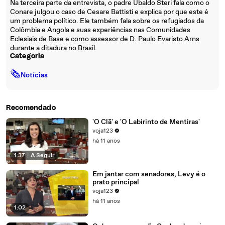
Na terceira parte da entrevista, o padre Ubaldo Steri fala como o
Conare julgou o caso de Cesare Battisti e explica por que este é
um problema político. Ele também fala sobre os refugiados da
Colômbia e Angola e suas experiências nas Comunidades
Eclesiais de Base e como assessor de D. Paulo Evaristo Arns
durante a ditadura no Brasil.
Categoria
🗞
Notícias
Recomendado
'O Clã' e 'O Labirinto de Mentiras'
voja123
há 11 anos
1:37
|
A Seguir
Em jantar com senadores, Levy é o
prato principal
voja123
há 11 anos
1:02