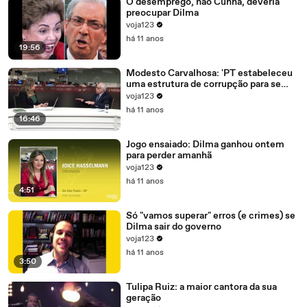
O desemprego, não Cunha, deveria
preocupar Dilma
voja123
há 11 anos
19:56
Modesto Carvalhosa: 'PT estabeleceu
uma estrutura de corrupção para se
manter no poder'
voja123
há 11 anos
16:46
Jogo ensaiado: Dilma ganhou ontem
para perder amanhã
voja123
há 11 anos
4:51
Só "vamos superar" erros (e crimes) se
Dilma sair do governo
voja123
há 11 anos
3:50
Tulipa Ruiz: a maior cantora da sua
geração