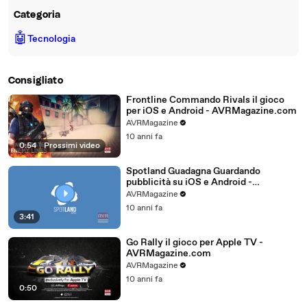
Categoria
🤖
Tecnologia
Consigliato
Frontline Commando Rivals il gioco
per iOS e Android - AVRMagazine.com
AVRMagazine
10 anni fa
0:54
|
Prossimi video
Spotland Guadagna Guardando
pubblicità su iOS e Android -
AVRMagazine.com
AVRMagazine
10 anni fa
3:41
Go Rally il gioco per Apple TV -
AVRMagazine.com
AVRMagazine
10 anni fa
0:50