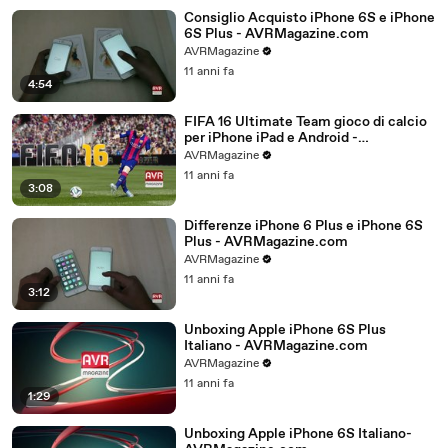
Consiglio Acquisto iPhone 6S e iPhone
6S Plus - AVRMagazine.com
AVRMagazine
11 anni fa
4:54
FIFA 16 Ultimate Team gioco di calcio
per iPhone iPad e Android -
AVRMagazine.com
AVRMagazine
11 anni fa
3:08
Differenze iPhone 6 Plus e iPhone 6S
Plus - AVRMagazine.com
AVRMagazine
11 anni fa
3:12
Unboxing Apple iPhone 6S Plus
Italiano - AVRMagazine.com
AVRMagazine
11 anni fa
1:29
Unboxing Apple iPhone 6S Italiano-