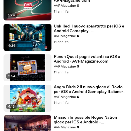
AVRMagazine.com
AVRMagazine
11 anni fa
1:29
Unkilled il nuovo sparatutto per iOS e
Android Gameplay -
AVRMagazine.com
AVRMagazine
11 anni fa
4:34
Punch Quest pugni volanti su iOS e
Android - AVRMagazine.com
AVRMagazine
11 anni fa
2:54
Angry Birds 2 il nuovo gioco di Rovio
per iOS e Android Gameplay Italiano-
AVRMagazine.com (720p)
AVRMagazine
11 anni fa
4:13
Mission Impossible Rogue Nation
gioco per iOS e Android -
AVRMagazine.com
AVRMagazine