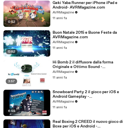
Geki Yaba Runner per iPhone iPad e
Android- AVRMagazine.com
AVRMagazine
11 anni fa
0:52
Buon Natale 2015 e Buone Feste da
AVRMagazine.com
AVRMagazine
11 anni fa
0:52
Hi Bomb 2 il diffusore dalla forma
Originale e Ottimo Sound -
AVRMagazine.com
AVRMagazine
11 anni fa
3:57
Snowboard Party 2 il gioco per iOS e
Android Gameplay -
AVRMagazine.com (720p)
AVRMagazine
11 anni fa
6:59
Real Boxing 2 CREED il nuovo gioco di
Boxe per iOS e Android -