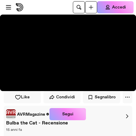
Vai al lettore
Passa al contenuto principale
Accedi
Like
Condividi
Segnalibro
Segui
AVRMagazine
Bulba the Cat - Recensione
15 anni fa