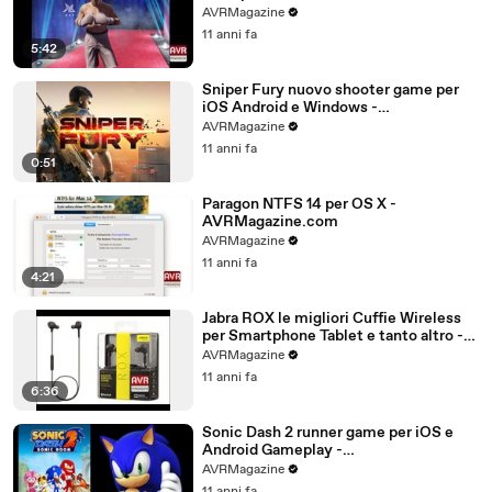
AVRMagazine.com
AVRMagazine
11 anni fa
5:42
Sniper Fury nuovo shooter game per
iOS Android e Windows -
AVRMagazine.com
AVRMagazine
11 anni fa
0:51
Paragon NTFS 14 per OS X -
AVRMagazine.com
AVRMagazine
11 anni fa
4:21
Jabra ROX le migliori Cuffie Wireless
per Smartphone Tablet e tanto altro -
AVRMagazine.com (720p)
AVRMagazine
11 anni fa
6:36
Sonic Dash 2 runner game per iOS e
Android Gameplay -
AVRMagazine.com
AVRMagazine