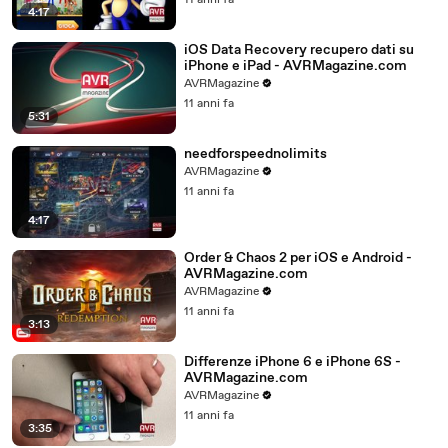
11 anni fa
4:17
iOS Data Recovery recupero dati su
iPhone e iPad - AVRMagazine.com
AVRMagazine
11 anni fa
5:31
needforspeednolimits
AVRMagazine
11 anni fa
4:17
Order & Chaos 2 per iOS e Android -
AVRMagazine.com
AVRMagazine
11 anni fa
3:13
Differenze iPhone 6 e iPhone 6S -
AVRMagazine.com
AVRMagazine
11 anni fa
3:35