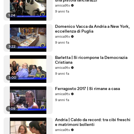
una pistola lanciarazzi
amica9tv
9 anni fa
1:24
Domenico Vacca da Andria a New York,
eccellenza di Puglia
amica9tv
9 anni fa
3:22
Barletta | Si ricompone la Democrazia
Cristiana
amica9tv
9 anni fa
3:00
Ferragosto 2017 | Si rimane a casa
amica9tv
9 anni fa
1:09
Andria | Caldo da record: tra cibi freschi
e matrimoni bollenti
amica9tv