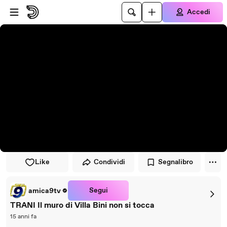
Vai al lettore
Passa al contenuto principale
Accedi
Like
Condividi
Segnalibro
Segui
amica9tv
TRANI Il muro di Villa Bini non si tocca
15 anni fa