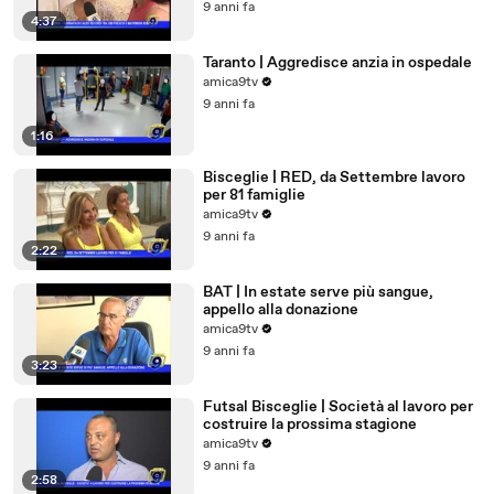
9 anni fa
4:37
Taranto | Aggredisce anzia in ospedale
amica9tv
9 anni fa
1:16
Bisceglie | RED, da Settembre lavoro
per 81 famiglie
amica9tv
9 anni fa
2:22
BAT | In estate serve più sangue,
appello alla donazione
amica9tv
9 anni fa
3:23
Futsal Bisceglie | Società al lavoro per
costruire la prossima stagione
amica9tv
9 anni fa
2:58