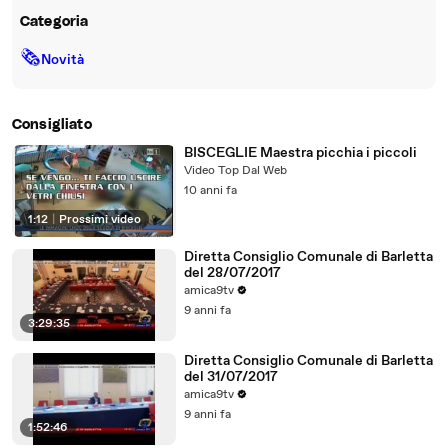
Categoria
🗞
Novità
Consigliato
BISCEGLIE Maestra picchia i piccoli
Video Top Dal Web
10 anni fa
1:12
|
Prossimi video
Diretta Consiglio Comunale di Barletta
del 28/07/2017
amica9tv
9 anni fa
3:29:35
Diretta Consiglio Comunale di Barletta
del 31/07/2017
amica9tv
9 anni fa
1:52:46