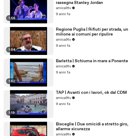
rassegna Stanley Jordan
amica9tv
9 anni fa
1:56
Regione Puglia | Rifiuti per strada, un
milione ai comuni per ripulire
amica9tv
9 anni fa
1:54
Barletta | Schiuma in mare a Ponente
amica9tv
9 anni fa
1:52
TAP | Avanti con i lavori, ok dal CDM
amica9tv
9 anni fa
1:19
Bisceglie | Due omicidi a stretto giro,
allarme sicurezza
amica9tv