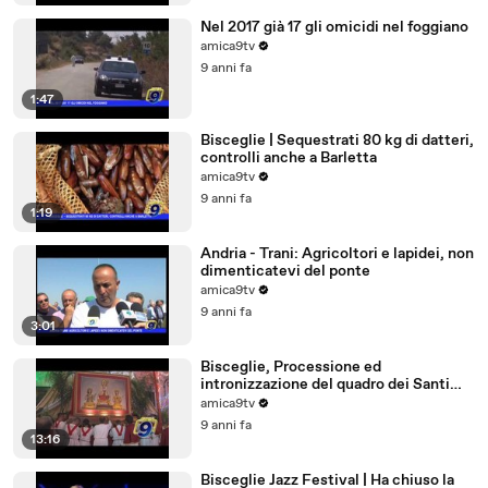
Nel 2017 già 17 gli omicidi nel foggiano
amica9tv
9 anni fa
1:47
Bisceglie | Sequestrati 80 kg di datteri,
controlli anche a Barletta
amica9tv
9 anni fa
1:19
Andria - Trani: Agricoltori e lapidei, non
dimenticatevi del ponte
amica9tv
9 anni fa
3:01
Bisceglie, Processione ed
intronizzazione del quadro dei Santi
Martiri
amica9tv
9 anni fa
13:16
Bisceglie Jazz Festival | Ha chiuso la