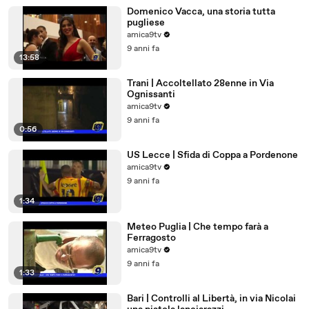
Domenico Vacca, una storia tutta
pugliese
amica9tv
9 anni fa
13:58
Trani | Accoltellato 28enne in Via
Ognissanti
amica9tv
9 anni fa
0:56
US Lecce | Sfida di Coppa a Pordenone
amica9tv
9 anni fa
1:34
Meteo Puglia | Che tempo farà a
Ferragosto
amica9tv
9 anni fa
1:33
Bari | Controlli al Libertà, in via Nicolai