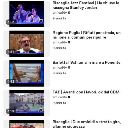
Bisceglie Jazz Festival | Ha chiuso la
rassegna Stanley Jordan
amica9tv
9 anni fa
1:56
Regione Puglia | Rifiuti per strada, un
milione ai comuni per ripulire
amica9tv
9 anni fa
1:54
Barletta | Schiuma in mare a Ponente
amica9tv
9 anni fa
1:52
TAP | Avanti con i lavori, ok dal CDM
amica9tv
9 anni fa
1:19
Bisceglie | Due omicidi a stretto giro,
allarme sicurezza