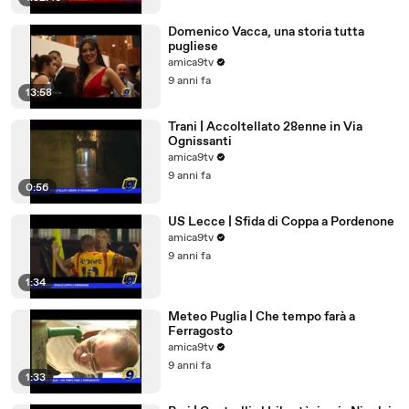
Domenico Vacca, una storia tutta
pugliese
amica9tv
9 anni fa
13:58
Trani | Accoltellato 28enne in Via
Ognissanti
amica9tv
9 anni fa
0:56
US Lecce | Sfida di Coppa a Pordenone
amica9tv
9 anni fa
1:34
Meteo Puglia | Che tempo farà a
Ferragosto
amica9tv
9 anni fa
1:33