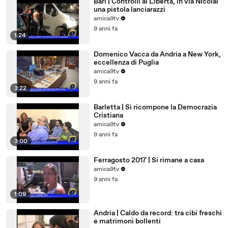
Bari | Controlli al Libertà, in via Nicolai
una pistola lanciarazzi
amica9tv
9 anni fa
1:24
Domenico Vacca da Andria a New York,
eccellenza di Puglia
amica9tv
9 anni fa
3:22
Barletta | Si ricompone la Democrazia
Cristiana
amica9tv
9 anni fa
3:00
Ferragosto 2017 | Si rimane a casa
amica9tv
9 anni fa
1:09
Andria | Caldo da record: tra cibi freschi
e matrimoni bollenti