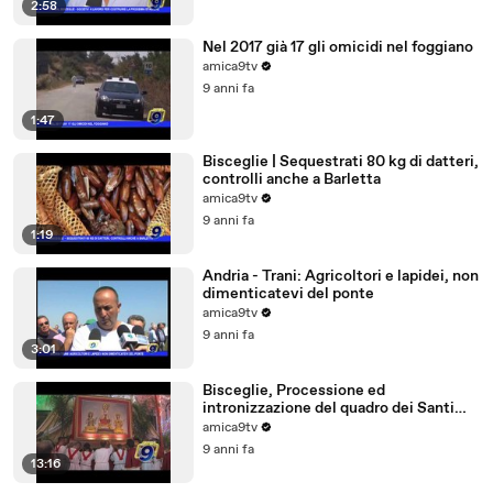
2:58
Nel 2017 già 17 gli omicidi nel foggiano
amica9tv
9 anni fa
1:47
Bisceglie | Sequestrati 80 kg di datteri,
controlli anche a Barletta
amica9tv
9 anni fa
1:19
Andria - Trani: Agricoltori e lapidei, non
dimenticatevi del ponte
amica9tv
9 anni fa
3:01
Bisceglie, Processione ed
intronizzazione del quadro dei Santi
Martiri
amica9tv
9 anni fa
13:16