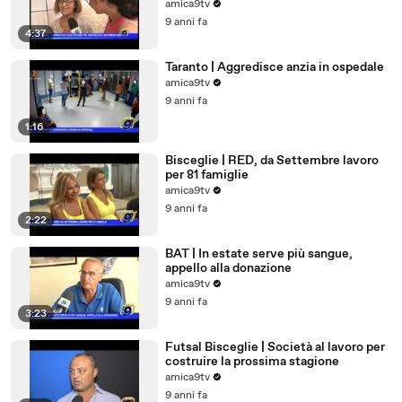
amica9tv
9 anni fa
4:37
Taranto | Aggredisce anzia in ospedale
amica9tv
9 anni fa
1:16
Bisceglie | RED, da Settembre lavoro
per 81 famiglie
amica9tv
9 anni fa
2:22
BAT | In estate serve più sangue,
appello alla donazione
amica9tv
9 anni fa
3:23
Futsal Bisceglie | Società al lavoro per
costruire la prossima stagione
amica9tv
9 anni fa