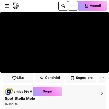
Vai al lettore
Passa al contenuto principale
Accedi
Like
Condividi
Segnalibro
Segui
amica9tv
Spot Stella Mele
15 anni fa