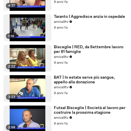
9 anni fa
4:37
Taranto | Aggredisce anzia in ospedale
amica9tv
9 anni fa
1:16
Bisceglie | RED, da Settembre lavoro
per 81 famiglie
amica9tv
9 anni fa
2:22
BAT | In estate serve più sangue,
appello alla donazione
amica9tv
9 anni fa
3:23
Futsal Bisceglie | Società al lavoro per
costruire la prossima stagione
amica9tv
9 anni fa
2:58