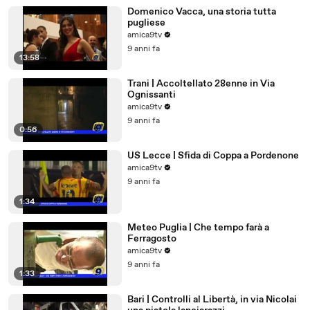
Domenico Vacca, una storia tutta
pugliese
amica9tv
9 anni fa
13:58
Trani | Accoltellato 28enne in Via
Ognissanti
amica9tv
9 anni fa
0:56
US Lecce | Sfida di Coppa a Pordenone
amica9tv
9 anni fa
1:34
Meteo Puglia | Che tempo farà a
Ferragosto
amica9tv
9 anni fa
1:33
Bari | Controlli al Libertà, in via Nicolai