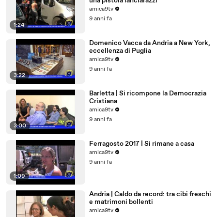
una pistola lanciarazzi
amica9tv
9 anni fa
1:24
Domenico Vacca da Andria a New York,
eccellenza di Puglia
amica9tv
9 anni fa
3:22
Barletta | Si ricompone la Democrazia
Cristiana
amica9tv
9 anni fa
3:00
Ferragosto 2017 | Si rimane a casa
amica9tv
9 anni fa
1:09
Andria | Caldo da record: tra cibi freschi
e matrimoni bollenti
amica9tv