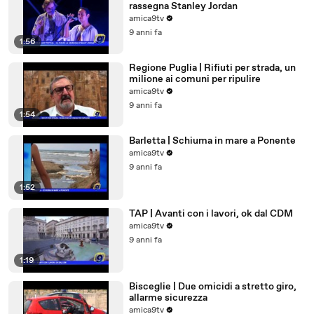
rassegna Stanley Jordan
amica9tv
9 anni fa
1:56
Regione Puglia | Rifiuti per strada, un
milione ai comuni per ripulire
amica9tv
9 anni fa
1:54
Barletta | Schiuma in mare a Ponente
amica9tv
9 anni fa
1:52
TAP | Avanti con i lavori, ok dal CDM
amica9tv
9 anni fa
1:19
Bisceglie | Due omicidi a stretto giro,
allarme sicurezza
amica9tv