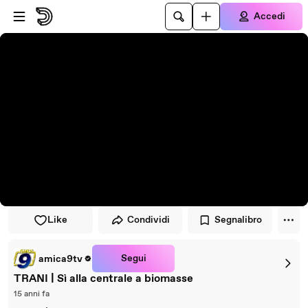
Vai al lettore
Passa al contenuto principale
Accedi
Like
Condividi
Segnalibro
Segui
amica9tv
TRANI | Sì alla centrale a biomasse
15 anni fa