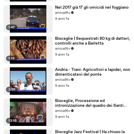
Nel 2017 già 17 gli omicidi nel foggiano
amica9tv
9 anni fa
1:47
Bisceglie | Sequestrati 80 kg di datteri,
controlli anche a Barletta
amica9tv
9 anni fa
1:19
Andria - Trani: Agricoltori e lapidei, non
dimenticatevi del ponte
amica9tv
9 anni fa
3:01
Bisceglie, Processione ed
intronizzazione del quadro dei Santi
Martiri
amica9tv
9 anni fa
13:16
Bisceglie Jazz Festival | Ha chiuso la