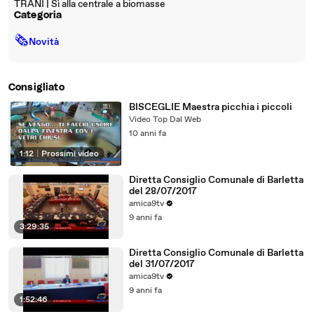
TRANI | Sì alla centrale a biomasse
Categoria
🗞
Novità
Consigliato
BISCEGLIE Maestra picchia i piccoli
Video Top Dal Web
10 anni fa
1:12
|
Prossimi video
Diretta Consiglio Comunale di Barletta
del 28/07/2017
amica9tv
9 anni fa
3:29:35
Diretta Consiglio Comunale di Barletta
del 31/07/2017
amica9tv
9 anni fa
1:52:46