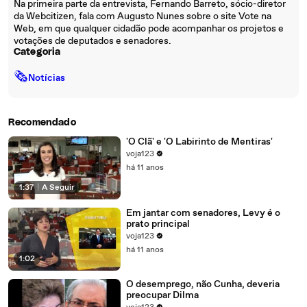
Na primeira parte da entrevista, Fernando Barreto, sócio-diretor
da Webcitizen, fala com Augusto Nunes sobre o site Vote na
Web, em que qualquer cidadão pode acompanhar os projetos e
votações de deputados e senadores.
Categoria
🗞
Notícias
Recomendado
'O Clã' e 'O Labirinto de Mentiras'
voja123
há 11 anos
1:37
|
A Seguir
Em jantar com senadores, Levy é o
prato principal
voja123
há 11 anos
1:02
O desemprego, não Cunha, deveria
preocupar Dilma