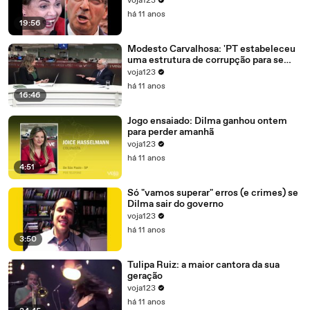
voja123
há 11 anos
19:56
Modesto Carvalhosa: 'PT estabeleceu
uma estrutura de corrupção para se
manter no poder'
voja123
há 11 anos
16:46
Jogo ensaiado: Dilma ganhou ontem
para perder amanhã
voja123
há 11 anos
4:51
Só "vamos superar" erros (e crimes) se
Dilma sair do governo
voja123
há 11 anos
3:50
Tulipa Ruiz: a maior cantora da sua
geração
voja123
há 11 anos