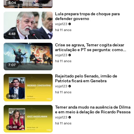
5:04
Lula prepara tropa de choque para
defender governo
voja123
há 11 anos
4:48
Crise se agrava, Temer cogita deixar
articulação e PT se pergunta: como
recompor o governo?
voja123
há 11 anos
7:07
Rejeitado pelo Senado, irmão de
Patriota ficará em Genebra
voja123
há 11 anos
8:50
Temer anda mudo na ausência de Dilma
e em meio à delação de Ricardo Pessoa
voja123
há 11 anos
15:48