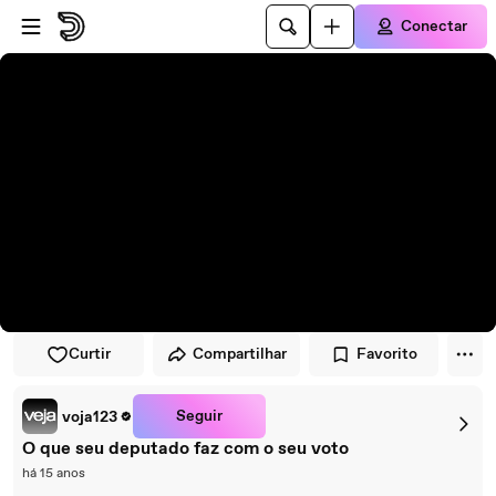
Pular para o player
Ir para o conteúdo principal
Conectar
Curtir
Compartilhar
Favorito
Seguir
voja123
O que seu deputado faz com o seu voto
há 15 anos