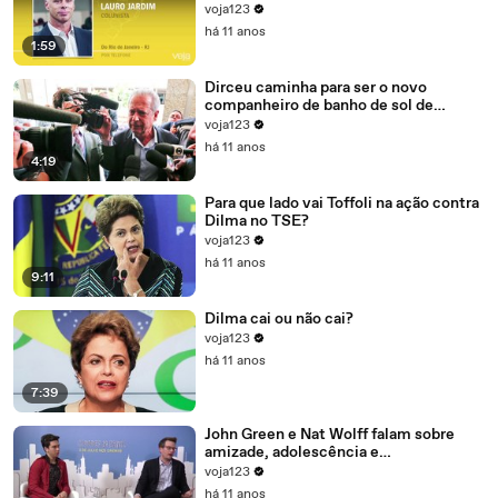
mãos de Cunha
voja123
há 11 anos
1:59
Dirceu caminha para ser o novo
companheiro de banho de sol de
Marcelo Odebrecht e Cia.
voja123
há 11 anos
4:19
Para que lado vai Toffoli na ação contra
Dilma no TSE?
voja123
há 11 anos
9:11
Dilma cai ou não cai?
voja123
há 11 anos
7:39
John Green e Nat Wolff falam sobre
amizade, adolescência e
amadurecimento
voja123
há 11 anos