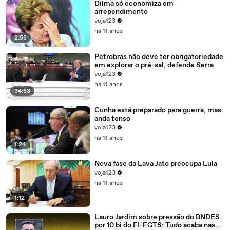
Dilma só economiza em
arrependimento
voja123
há 11 anos
2:58
Petrobras não deve ter obrigatoriedade
em explorar o pré-sal, defende Serra
voja123
há 11 anos
34:53
Cunha está preparado para guerra, mas
anda tenso
voja123
há 11 anos
1:24
Nova fase da Lava Jato preocupa Lula
voja123
há 11 anos
1:12
Lauro Jardim sobre pressão do BNDES
por 10 bi do FI-FGTS: Tudo acaba nas