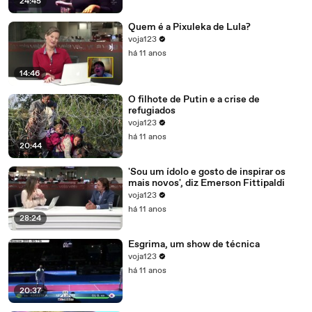
24:45
Quem é a Pixuleka de Lula?
voja123
há 11 anos
14:46
O filhote de Putin e a crise de
refugiados
voja123
há 11 anos
20:44
'Sou um ídolo e gosto de inspirar os
mais novos', diz Emerson Fittipaldi
voja123
há 11 anos
28:24
Esgrima, um show de técnica
voja123
há 11 anos
20:37