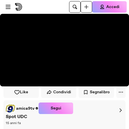
Vai al lettore
Passa al contenuto principale
Accedi
Like
Condividi
Segnalibro
Segui
amica9tv
Spot UDC
15 anni fa