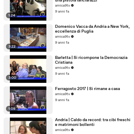
una pistola lanciarazzi
amica9tv
9 anni fa
1:24
Domenico Vacca da Andria a New York,
eccellenza di Puglia
amica9tv
9 anni fa
3:22
Barletta | Si ricompone la Democrazia
Cristiana
amica9tv
9 anni fa
3:00
Ferragosto 2017 | Si rimane a casa
amica9tv
9 anni fa
1:09
Andria | Caldo da record: tra cibi freschi
e matrimoni bollenti
amica9tv