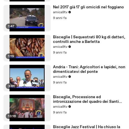
Nel 2017 già 17 gli omicidi nel foggiano
amica9tv
9 anni fa
1:47
Bisceglie | Sequestrati 80 kg di datteri,
controlli anche a Barletta
amica9tv
9 anni fa
1:19
Andria - Trani: Agricoltori e lapidei, non
dimenticatevi del ponte
amica9tv
9 anni fa
3:01
Bisceglie, Processione ed
intronizzazione del quadro dei Santi
Martiri
amica9tv
9 anni fa
13:16
Bisceglie Jazz Festival | Ha chiuso la