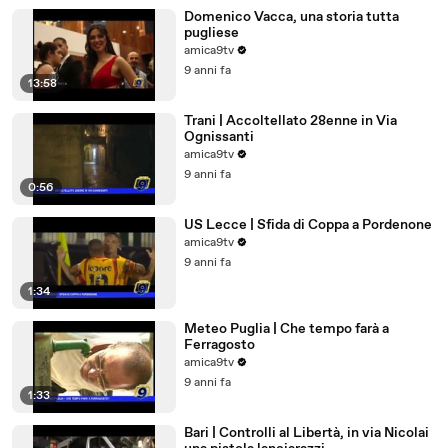
Domenico Vacca, una storia tutta
pugliese
amica9tv
9 anni fa
13:58
Trani | Accoltellato 28enne in Via
Ognissanti
amica9tv
9 anni fa
0:56
US Lecce | Sfida di Coppa a Pordenone
amica9tv
9 anni fa
1:34
Meteo Puglia | Che tempo farà a
Ferragosto
amica9tv
9 anni fa
1:33
Bari | Controlli al Libertà, in via Nicolai