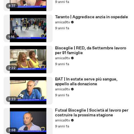
9 anni fa
4:37
Taranto | Aggredisce anzia in ospedale
amica9tv
9 anni fa
1:16
Bisceglie | RED, da Settembre lavoro
per 81 famiglie
amica9tv
9 anni fa
2:22
BAT | In estate serve più sangue,
appello alla donazione
amica9tv
9 anni fa
3:23
Futsal Bisceglie | Società al lavoro per
costruire la prossima stagione
amica9tv
9 anni fa
2:58