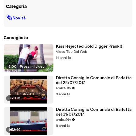
Categoria
🗞
Novità
Consigliato
Kiss Rejected Gold Digger Prank!!
Video Top Dal Web
11 anni fa
3:00
|
Prossimi video
Diretta Consiglio Comunale di Barletta
del 28/07/2017
amica9tv
9 anni fa
3:29:35
Diretta Consiglio Comunale di Barletta
del 31/07/2017
amica9tv
9 anni fa
1:52:46