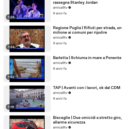
rassegna Stanley Jordan
amica9tv
9 anni fa
1:56
Regione Puglia | Rifiuti per strada, un
milione ai comuni per ripulire
amica9tv
9 anni fa
1:54
Barletta | Schiuma in mare a Ponente
amica9tv
9 anni fa
1:52
TAP | Avanti con i lavori, ok dal CDM
amica9tv
9 anni fa
1:19
Bisceglie | Due omicidi a stretto giro,
allarme sicurezza
amica9tv