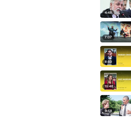
4:48
7:07
8:50
15:48
9:58