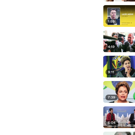
1:59
4:19
9:11
7:39
5:04