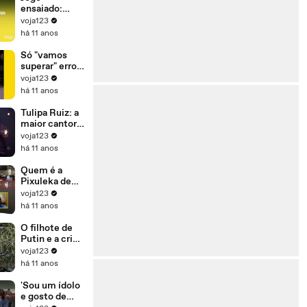
para se
ensaiado:
manter no
Dilma ganhou
voja123
poder'
ontem para
há 11 anos
perder
amanhã
Só "vamos
superar" erros
(e crimes) se
voja123
Dilma sair do
há 11 anos
governo
Tulipa Ruiz: a
maior cantora
da sua
voja123
geração
há 11 anos
Quem é a
Pixuleka de
Lula?
voja123
há 11 anos
O filhote de
Putin e a crise
de refugiados
voja123
há 11 anos
'Sou um ídolo
e gosto de