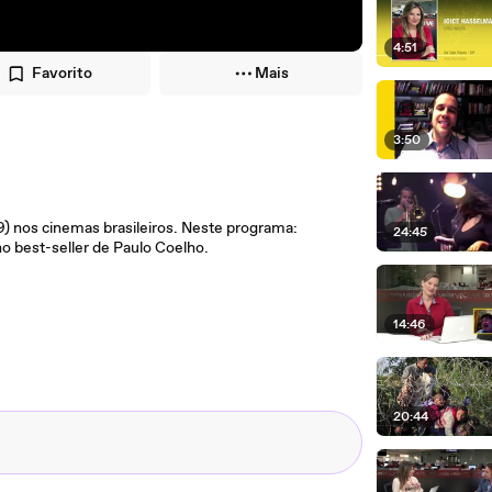
4:51
Favorito
Mais
3:50
9) nos cinemas brasileiros. Neste programa:
24:45
no best-seller de Paulo Coelho.
14:46
20:44