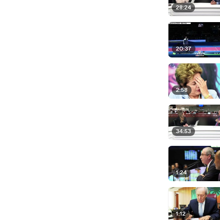
28:24
20:37
2:58
34:53
1:24
1:12