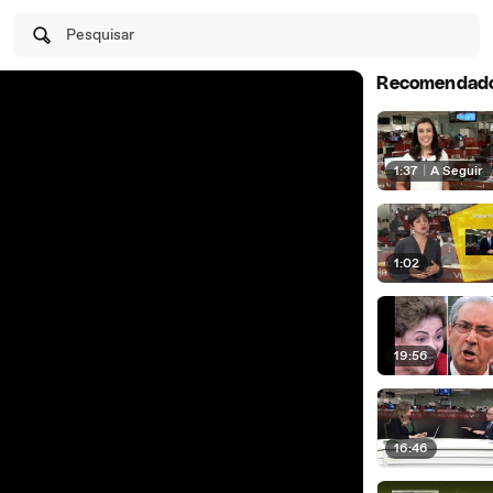
Pesquisar
Recomendad
1:37
|
A Seguir
1:02
19:56
16:46