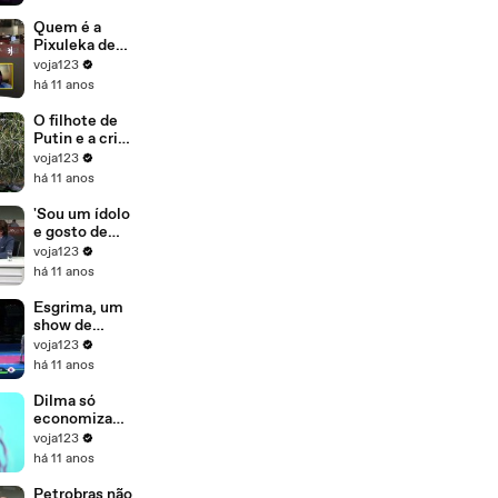
Quem é a
Pixuleka de
Lula?
voja123
há 11 anos
O filhote de
Putin e a crise
de refugiados
voja123
há 11 anos
'Sou um ídolo
e gosto de
inspirar os
voja123
mais novos',
há 11 anos
diz Emerson
Fittipaldi
Esgrima, um
show de
técnica
voja123
há 11 anos
Dilma só
economiza
em
voja123
arrependimen
há 11 anos
to
Petrobras não