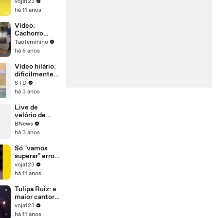
Dilma ganhou
voja123
poder'
ontem para
há 11 anos
perder
amanhã
Vídeo:
Cachorro
Abandonado
Taofeminino
Tem Final
há 5 anos
Feliz
Vídeo hilário:
dificilmente
você vai
STD
encontrar um
há 3 anos
cão que dance
melhor que
Live de
esse
velório de
cachorro que
BNews
perdeu o
há 3 anos
focinho marca
número
Só "vamos
surpreendent
superar" erros
e; assista
(e crimes) se
voja123
Dilma sair do
há 11 anos
governo
Tulipa Ruiz: a
maior cantora
da sua
voja123
geração
há 11 anos