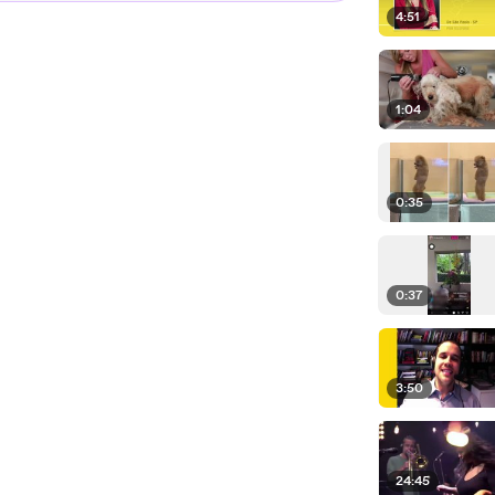
4:51
1:04
0:35
0:37
3:50
24:45