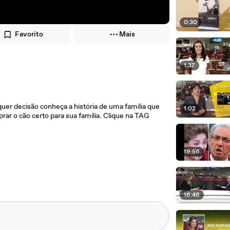
0:30
Favorito
Mais
1:37
er decisão conheça a história de uma família que
1:02
r o cão certo para sua família. Clique na TAG
19:56
16:46