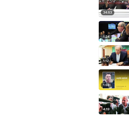
34:53
1:24
1:12
1:59
4:19