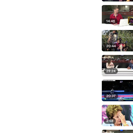
14:46
20:44
28:24
20:37
2:58