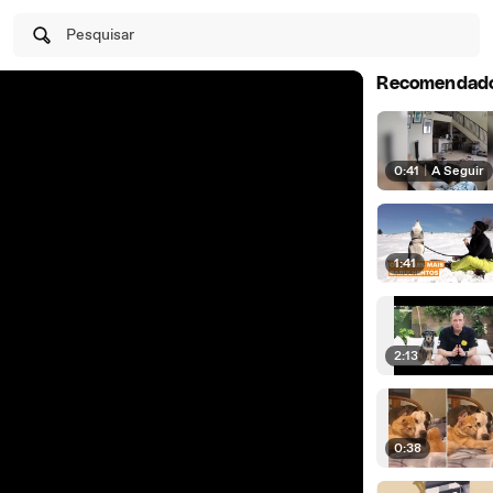
Pesquisar
Recomendad
0:41
|
A Seguir
1:41
2:13
0:38