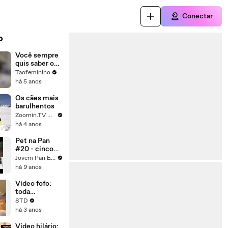
Conectar
o
Você sempre
quis saber o
que seu
Taofeminino
cachorro faz
há 5 anos
quando fica
sozinho
Os cães mais
barulhentos
Zoomin.TV Brasil
há 4 anos
Pet na Pan
#20 - cinco
dicas para
Jovem Pan Entretenimento
ajudar cães
há 9 anos
briguentos
Vídeo fofo:
toda
orgulhosa,
STD
mamãe gata
há 3 anos
apresenta seu
filhote para o
Vídeo hilário: