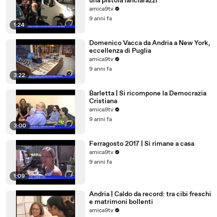
una pistola lanciarazzi
amica9tv
9 anni fa
1:24
Domenico Vacca da Andria a New York,
eccellenza di Puglia
amica9tv
9 anni fa
3:22
Barletta | Si ricompone la Democrazia
Cristiana
amica9tv
9 anni fa
3:00
Ferragosto 2017 | Si rimane a casa
amica9tv
9 anni fa
1:09
Andria | Caldo da record: tra cibi freschi
e matrimoni bollenti
amica9tv