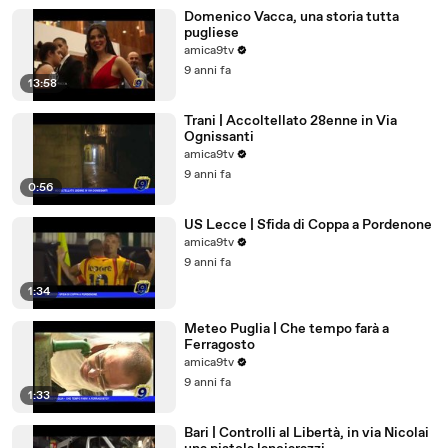
Domenico Vacca, una storia tutta
pugliese
amica9tv
9 anni fa
13:58
Trani | Accoltellato 28enne in Via
Ognissanti
amica9tv
9 anni fa
0:56
US Lecce | Sfida di Coppa a Pordenone
amica9tv
9 anni fa
1:34
Meteo Puglia | Che tempo farà a
Ferragosto
amica9tv
9 anni fa
1:33
Bari | Controlli al Libertà, in via Nicolai