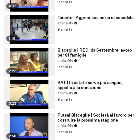
9 anni fa
4:37
Taranto | Aggredisce anzia in ospedale
amica9tv
9 anni fa
1:16
Bisceglie | RED, da Settembre lavoro
per 81 famiglie
amica9tv
9 anni fa
2:22
BAT | In estate serve più sangue,
appello alla donazione
amica9tv
9 anni fa
3:23
Futsal Bisceglie | Società al lavoro per
costruire la prossima stagione
amica9tv
9 anni fa
2:58