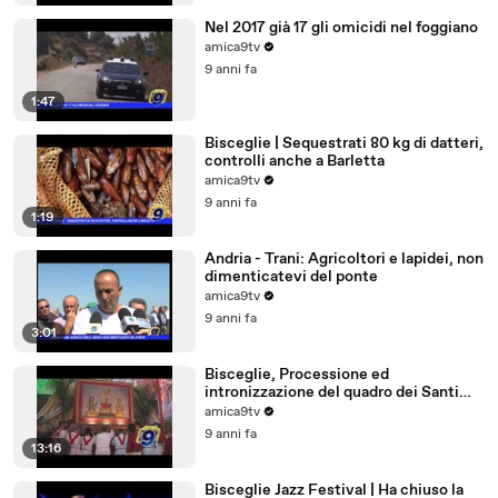
Nel 2017 già 17 gli omicidi nel foggiano
amica9tv
9 anni fa
1:47
Bisceglie | Sequestrati 80 kg di datteri,
controlli anche a Barletta
amica9tv
9 anni fa
1:19
Andria - Trani: Agricoltori e lapidei, non
dimenticatevi del ponte
amica9tv
9 anni fa
3:01
Bisceglie, Processione ed
intronizzazione del quadro dei Santi
Martiri
amica9tv
9 anni fa
13:16
Bisceglie Jazz Festival | Ha chiuso la