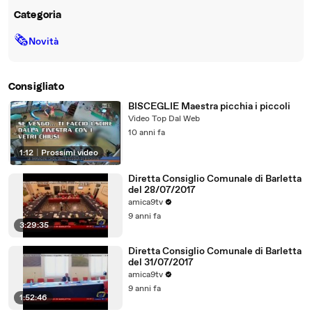
Categoria
🗞
Novità
Consigliato
BISCEGLIE Maestra picchia i piccoli
Video Top Dal Web
10 anni fa
1:12
|
Prossimi video
Diretta Consiglio Comunale di Barletta
del 28/07/2017
amica9tv
9 anni fa
3:29:35
Diretta Consiglio Comunale di Barletta
del 31/07/2017
amica9tv
9 anni fa
1:52:46