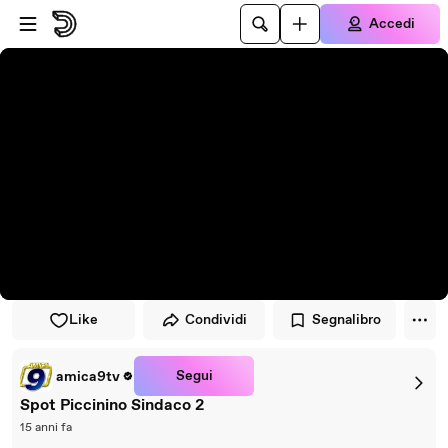
Vai al lettore
Passa al contenuto principale
Accedi
Like
Condividi
Segnalibro
Segui
amica9tv
Spot Piccinino Sindaco 2
15 anni fa