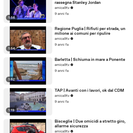
rassegna Stanley Jordan
amica9tv
9 anni fa
1:56
Regione Puglia | Rifiuti per strada, un
milione ai comuni per ripulire
amica9tv
9 anni fa
1:54
Barletta | Schiuma in mare a Ponente
amica9tv
9 anni fa
1:52
TAP | Avanti con i lavori, ok dal CDM
amica9tv
9 anni fa
1:19
Bisceglie | Due omicidi a stretto giro,
allarme sicurezza
amica9tv