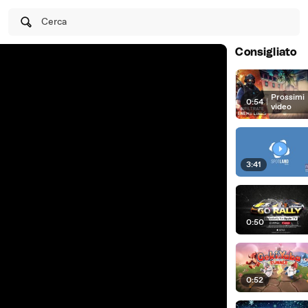
Cerca
Consigliato
Prossimi
0:54
|
video
3:41
0:50
0:52