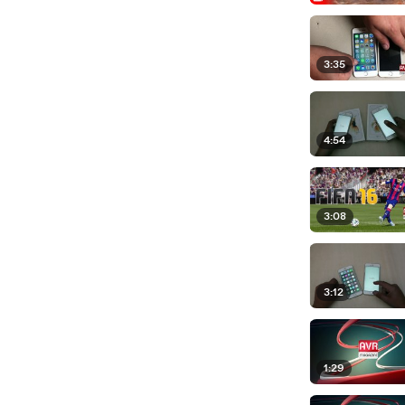
3:35
4:54
3:08
3:12
1:29