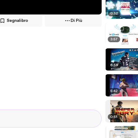
0:52
Segnalibro
Di Più
3:57
6:59
5:42
0:51