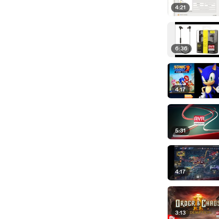
4:21
6:36
4:17
5:31
4:17
3:13