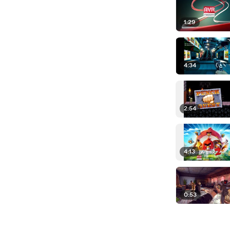
1:29
4:34
2:54
4:13
0:53