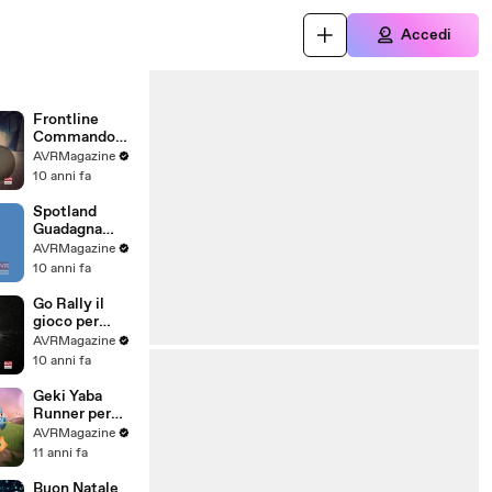
Accedi
Frontline
Commando
Rivals il gioco
AVRMagazine
per iOS e
10 anni fa
Android -
AVRMagazine
Spotland
.com
Guadagna
Guardando
AVRMagazine
pubblicità su
10 anni fa
iOS e Android
-
Go Rally il
AVRMagazine
gioco per
.com
Apple TV -
AVRMagazine
AVRMagazine
10 anni fa
.com
Geki Yaba
Runner per
iPhone iPad e
AVRMagazine
Android-
11 anni fa
AVRMagazine
.com
Buon Natale