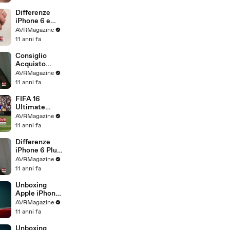
.com
Differenze
iPhone 6 e
iPhone 6S -
AVRMagazine
AVRMagazine
11 anni fa
.com
Consiglio
Acquisto
iPhone 6S e
AVRMagazine
iPhone 6S
11 anni fa
Plus -
AVRMagazine
FIFA 16
.com
Ultimate
Team gioco di
AVRMagazine
calcio per
11 anni fa
iPhone iPad e
Android -
Differenze
AVRMagazine
iPhone 6 Plus
.com
e iPhone 6S
AVRMagazine
Plus -
11 anni fa
AVRMagazine
.com
Unboxing
Apple iPhone
6S Plus
AVRMagazine
Italiano -
11 anni fa
AVRMagazine
.com
Unboxing