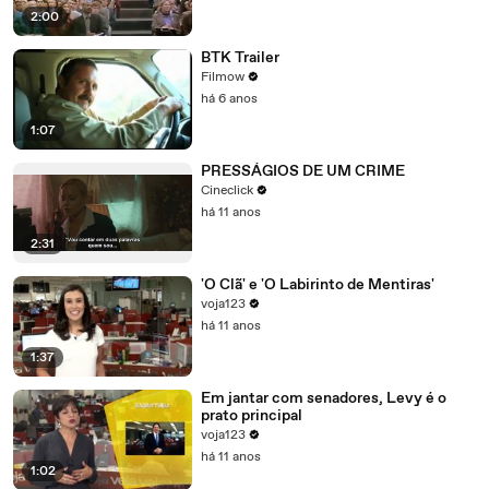
2:00
BTK Trailer
Filmow
há 6 anos
1:07
PRESSÁGIOS DE UM CRIME
Cineclick
há 11 anos
2:31
'O Clã' e 'O Labirinto de Mentiras'
voja123
há 11 anos
1:37
Em jantar com senadores, Levy é o
prato principal
voja123
há 11 anos
1:02