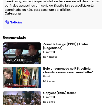
Ilana Casoy, a maior especialista brasileira em serial killers, faz um
perfil dos assassinos em série do Brasil e fala se a polícia está
aparelhada, ou não, para caçar um serial killer.
Categoria
🗞
Notícias
Recomendado
Zona De Perigo (1993) | Trailer
[Legendado]
Filmow
há 4 meses
2:21
|
A Seguir
Bolo envenenado no RS: polícia
classifica nora como 'serial killer'
Band
há 2 anos
3:23
Copycat (1995) trailer
Filmow
há 7 anos