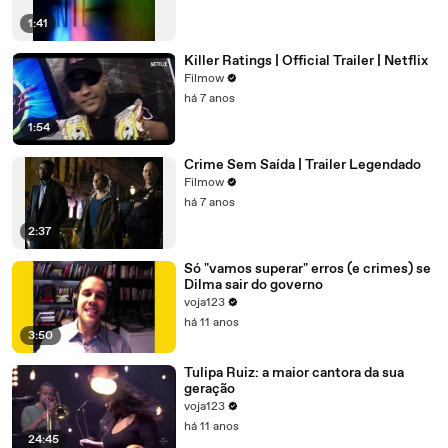
1:41
Killer Ratings | Official Trailer | Netflix
Filmow
há 7 anos
1:54
Crime Sem Saída | Trailer Legendado
Filmow
há 7 anos
2:37
Só "vamos superar" erros (e crimes) se
Dilma sair do governo
voja123
há 11 anos
3:50
Tulipa Ruiz: a maior cantora da sua
geração
voja123
há 11 anos
24:45