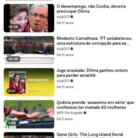
O desemprego, não Cunha, deveria
preocupar Dilma
voja123
há 11 anos
19:56
Modesto Carvalhosa: 'PT estabeleceu
uma estrutura de corrupção para se
manter no poder'
voja123
há 11 anos
16:46
Jogo ensaiado: Dilma ganhou ontem
para perder amanhã
voja123
há 11 anos
4:51
Quênia prende 'assassino em série' que
confessou ter matado 42 mulheres
AFP Português
há 2 anos
1:49
Gone Girls: The Long Island Serial