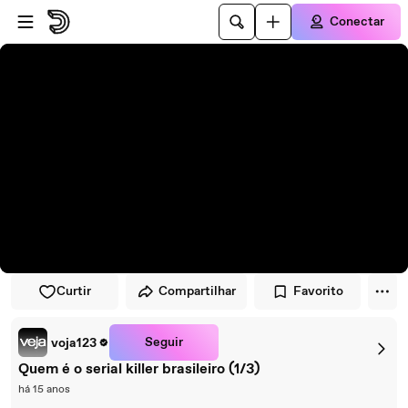
Pular para o player
Ir para o conteúdo principal
Conectar
Curtir
Compartilhar
Favorito
Seguir
voja123
Quem é o serial killer brasileiro (1/3)
há 15 anos