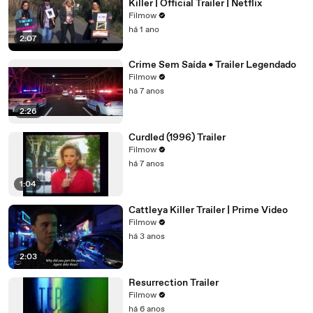
Killer | Official Trailer | Netflix
Filmow
há 1 ano
2:07
Crime Sem Saída • Trailer Legendado
Filmow
há 7 anos
2:26
Curdled (1996) Trailer
Filmow
há 7 anos
1:04
Cattleya Killer Trailer | Prime Video
Filmow
há 3 anos
2:03
Resurrection Trailer
Filmow
há 6 anos