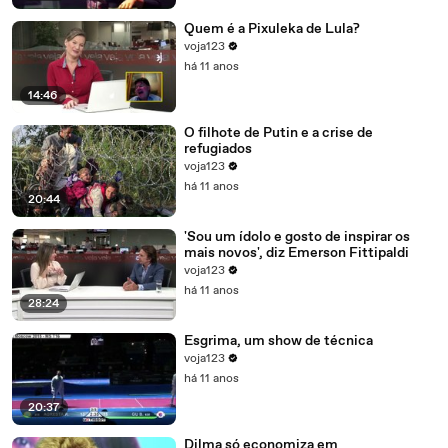
Quem é a Pixuleka de Lula?
voja123
há 11 anos
14:46
O filhote de Putin e a crise de
refugiados
voja123
há 11 anos
20:44
'Sou um ídolo e gosto de inspirar os
mais novos', diz Emerson Fittipaldi
voja123
há 11 anos
28:24
Esgrima, um show de técnica
voja123
há 11 anos
20:37
Dilma só economiza em