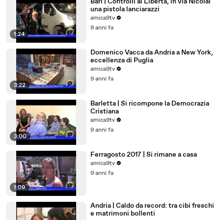
Bari | Controlli al Libertà, in via Nicolai
una pistola lanciarazzi
amica9tv
9 anni fa
1:24
Domenico Vacca da Andria a New York,
eccellenza di Puglia
amica9tv
9 anni fa
3:22
Barletta | Si ricompone la Democrazia
Cristiana
amica9tv
9 anni fa
3:00
Ferragosto 2017 | Si rimane a casa
amica9tv
9 anni fa
1:09
Andria | Caldo da record: tra cibi freschi
e matrimoni bollenti