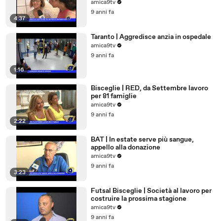
amica9tv
9 anni fa
4:37
Taranto | Aggredisce anzia in ospedale
amica9tv
9 anni fa
1:16
Bisceglie | RED, da Settembre lavoro
per 81 famiglie
amica9tv
9 anni fa
2:22
BAT | In estate serve più sangue,
appello alla donazione
amica9tv
9 anni fa
3:23
Futsal Bisceglie | Società al lavoro per
costruire la prossima stagione
amica9tv
9 anni fa