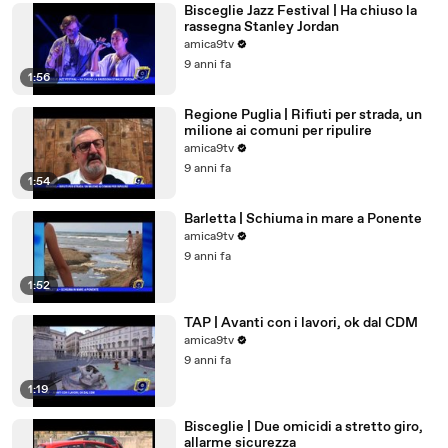
Bisceglie Jazz Festival | Ha chiuso la
rassegna Stanley Jordan
amica9tv
9 anni fa
1:56
Regione Puglia | Rifiuti per strada, un
milione ai comuni per ripulire
amica9tv
9 anni fa
1:54
Barletta | Schiuma in mare a Ponente
amica9tv
9 anni fa
1:52
TAP | Avanti con i lavori, ok dal CDM
amica9tv
9 anni fa
1:19
Bisceglie | Due omicidi a stretto giro,
allarme sicurezza