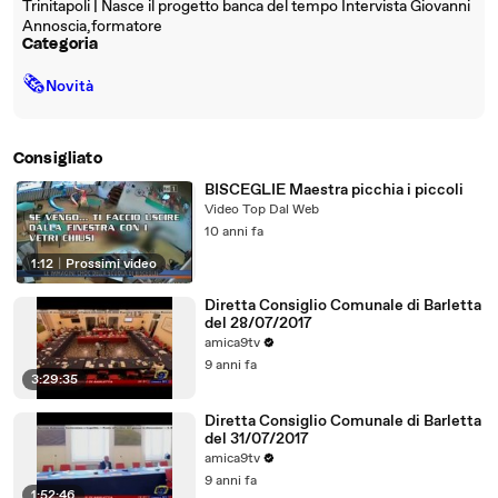
Trinitapoli | Nasce il progetto banca del tempo Intervista Giovanni
Annoscia,formatore
Categoria
🗞
Novità
Consigliato
BISCEGLIE Maestra picchia i piccoli
Video Top Dal Web
10 anni fa
1:12
|
Prossimi video
Diretta Consiglio Comunale di Barletta
del 28/07/2017
amica9tv
9 anni fa
3:29:35
Diretta Consiglio Comunale di Barletta
del 31/07/2017
amica9tv
9 anni fa
1:52:46