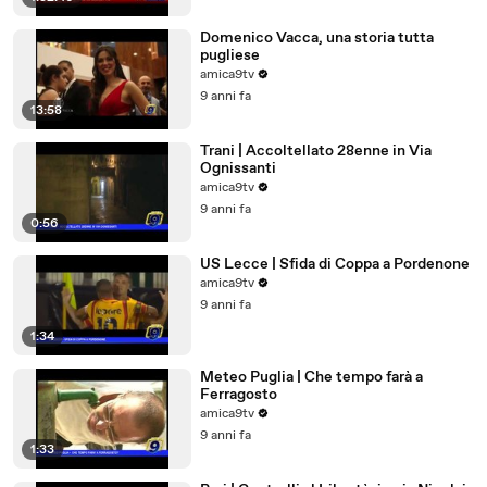
Domenico Vacca, una storia tutta
pugliese
amica9tv
9 anni fa
13:58
Trani | Accoltellato 28enne in Via
Ognissanti
amica9tv
9 anni fa
0:56
US Lecce | Sfida di Coppa a Pordenone
amica9tv
9 anni fa
1:34
Meteo Puglia | Che tempo farà a
Ferragosto
amica9tv
9 anni fa
1:33