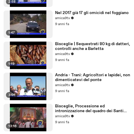
2:58
Nel 2017 già 17 gli omicidi nel foggiano
amica9tv
9 anni fa
1:47
Bisceglie | Sequestrati 80 kg di datteri,
controlli anche a Barletta
amica9tv
9 anni fa
1:19
Andria - Trani: Agricoltori e lapidei, non
dimenticatevi del ponte
amica9tv
9 anni fa
3:01
Bisceglie, Processione ed
intronizzazione del quadro dei Santi
Martiri
amica9tv
9 anni fa
13:16