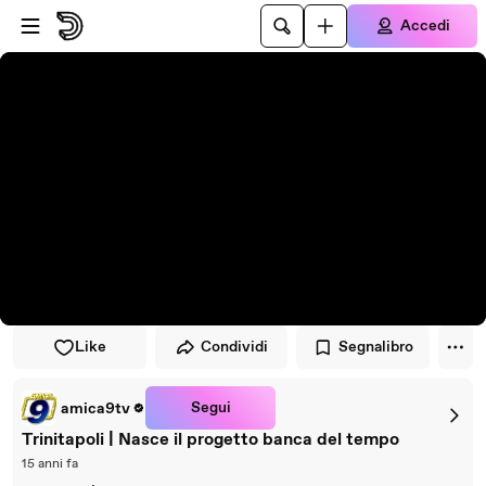
Vai al lettore
Passa al contenuto principale
Accedi
Like
Condividi
Segnalibro
Segui
amica9tv
Trinitapoli | Nasce il progetto banca del tempo
15 anni fa