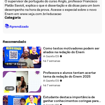
O supervisor de português do curso Anglo, professor Francisco
Platão Savioli, explica o que é dissertação e dá dicas para um bom
desempenho na hora da prova. Acesse o especial sobre o novo
Enem em www.veja.com.br/educacao
Categoria
📚
Aprendizado
Recomendado
Como textos motivadores podem ser
aliados na redação do Enem
A Gazeta ES
há 7 semanas
3:15
|
A Seguir
Professora e alunos tentam acertar
tema da redação do Enem 2025
A Gazeta ES
há 7 semanas
0:46
Estudante destaca importância de
ganhar conhecimentos coringas para
uma boa redação do Enem