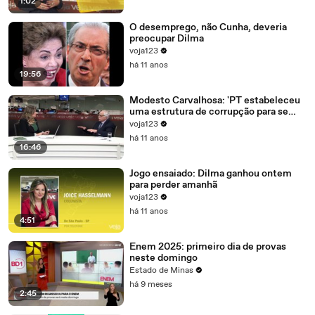
1:02
O desemprego, não Cunha, deveria
preocupar Dilma
voja123
há 11 anos
19:56
Modesto Carvalhosa: 'PT estabeleceu
uma estrutura de corrupção para se
manter no poder'
voja123
há 11 anos
16:46
Jogo ensaiado: Dilma ganhou ontem
para perder amanhã
voja123
há 11 anos
4:51
Enem 2025: primeiro dia de provas
neste domingo
Estado de Minas
há 9 meses
2:45