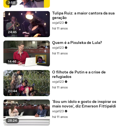
3:50
Tulipa Ruiz: a maior cantora da sua
geração
voja123
há 11 anos
24:45
Quem é a Pixuleka de Lula?
voja123
há 11 anos
14:46
O filhote de Putin e a crise de
refugiados
voja123
há 11 anos
20:44
'Sou um ídolo e gosto de inspirar os
mais novos', diz Emerson Fittipaldi
voja123
há 11 anos
28:24