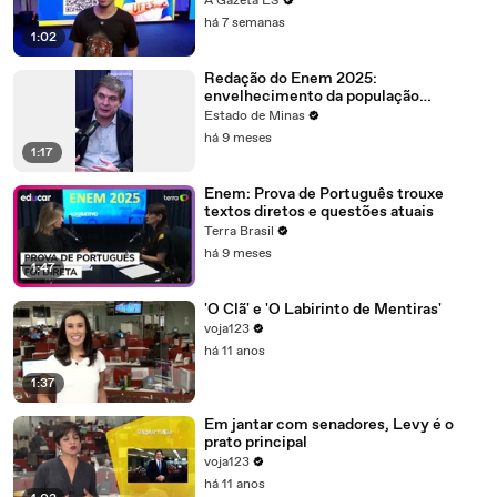
A Gazeta ES
há 7 semanas
1:02
Redação do Enem 2025:
envelhecimento da população
brasileira
Estado de Minas
há 9 meses
1:17
Enem: Prova de Português trouxe
textos diretos e questões atuais
Terra Brasil
há 9 meses
1:47
'O Clã' e 'O Labirinto de Mentiras'
voja123
há 11 anos
1:37
Em jantar com senadores, Levy é o
prato principal
voja123
há 11 anos