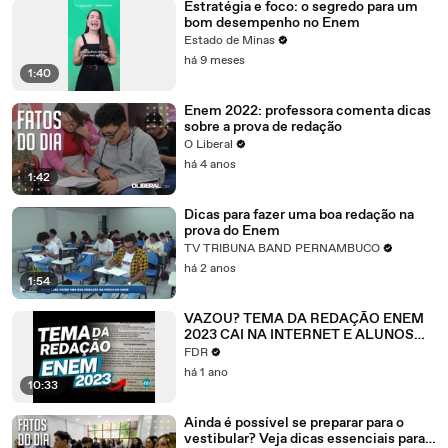
Estratégia e foco: o segredo para um
bom desempenho no Enem
Estado de Minas
há 9 meses
1:40
Enem 2022: professora comenta dicas
sobre a prova de redação
O Liberal
há 4 anos
1:42
Dicas para fazer uma boa redação na
prova do Enem
TV TRIBUNA BAND PERNAMBUCO
há 2 anos
1:54
VAZOU? TEMA DA REDAÇÃO ENEM
2023 CAI NA INTERNET E ALUNOS
ESTÃO APROVEITANDO PARA TIRAR
FDR
NOTA MÁXIMA
há 1 ano
10:33
Ainda é possível se preparar para o
vestibular? Veja dicas essenciais para o