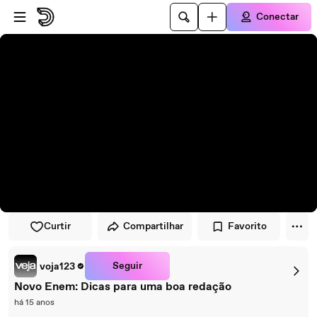
Pular para o player
Ir para o conteúdo principal
Conectar
Curtir
Compartilhar
Favorito
Seguir
voja123
Novo Enem: Dicas para uma boa redação
há 15 anos