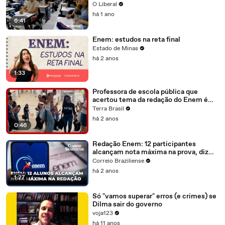
segundo semestre
O Liberal
há 1 ano
6:41
Enem: estudos na reta final
Estado de Minas
há 2 anos
1:33
Professora de escola pública que
acertou tema da redação do Enem é
ovacionada na Bahia
Terra Brasil
há 2 anos
0:46
Redação Enem: 12 participantes
alcançam nota máxima na prova, diz
MEC
Correio Braziliense
há 2 anos
1:27
Só "vamos superar" erros (e crimes) se
Dilma sair do governo
voja123
há 11 anos