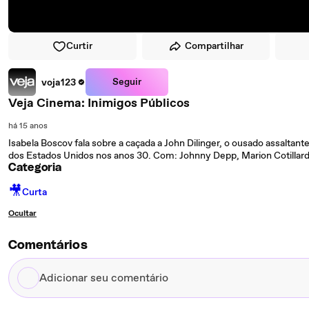
Curtir
Compartilhar
Seguir
voja123
Veja Cinema: Inimigos Públicos
há 15 anos
Isabela Boscov fala sobre a caçada a John Dilinger, o ousado assaltan
dos Estados Unidos nos anos 30. Com: Johnny Depp, Marion Cotillard 
Categoria
🎥
Curta
Ocultar
Comentários
Adicionar
seu
comentário