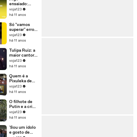
para se
ensaiado:
manter no
Dilma ganhou
voja123
poder'
ontem para
há 11 anos
perder
amanhã
Só "vamos
superar" erros
(e crimes) se
voja123
Dilma sair do
há 11 anos
governo
Tulipa Ruiz: a
maior cantora
da sua
voja123
geração
há 11 anos
Quem é a
Pixuleka de
Lula?
voja123
há 11 anos
O filhote de
Putin e a crise
de refugiados
voja123
há 11 anos
'Sou um ídolo
e gosto de