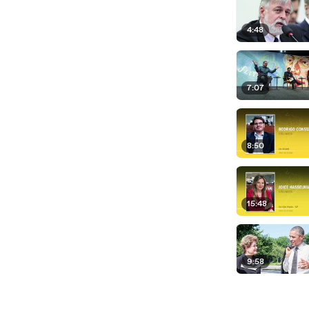
4:48
7:07
8:50
15:48
9:58