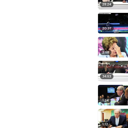
28:24
20:37
2:58
34:53
1:24
1:12