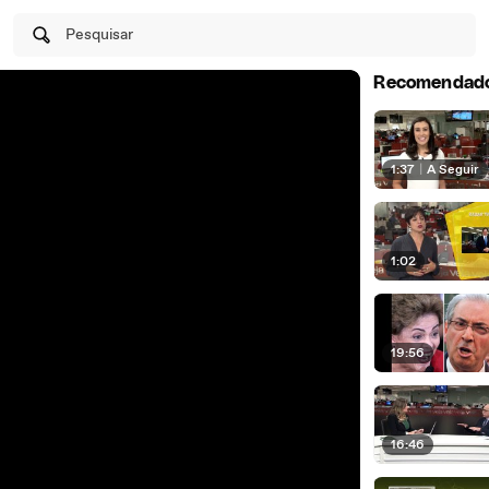
Pesquisar
Recomendad
1:37
|
A Seguir
1:02
19:56
16:46