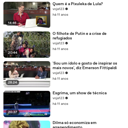
Quem é a Pixuleka de Lula?
voja123
há 11 anos
14:46
O filhote de Putin e a crise de
refugiados
voja123
há 11 anos
20:44
'Sou um ídolo e gosto de inspirar os
mais novos', diz Emerson Fittipaldi
voja123
há 11 anos
28:24
Esgrima, um show de técnica
voja123
há 11 anos
20:37
Dilma só economiza em
arrependimento