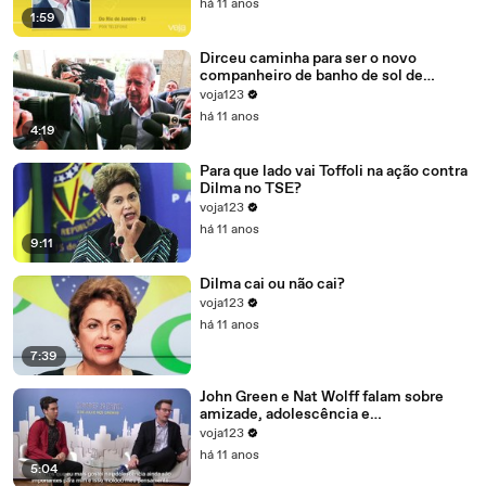
há 11 anos
1:59
Dirceu caminha para ser o novo
companheiro de banho de sol de
Marcelo Odebrecht e Cia.
voja123
há 11 anos
4:19
Para que lado vai Toffoli na ação contra
Dilma no TSE?
voja123
há 11 anos
9:11
Dilma cai ou não cai?
voja123
há 11 anos
7:39
John Green e Nat Wolff falam sobre
amizade, adolescência e
amadurecimento
voja123
há 11 anos
5:04