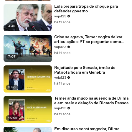
Lula prepara tropa de choque para
defender governo
voja123
há 11 anos
4:48
Crise se agrava, Temer cogita deixar
articulação e PT se pergunta: como
recompor o governo?
voja123
há 11 anos
7:07
Rejeitado pelo Senado, irmão de
Patriota ficará em Genebra
voja123
há 11 anos
8:50
Temer anda mudo na ausência de Dilma
e em meio à delação de Ricardo Pessoa
voja123
há 11 anos
15:48
Em discurso constrangedor, Dilma