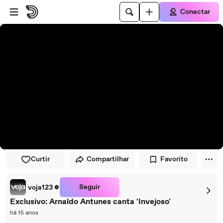
Pular para o player
Ir para o conteúdo principal
Conectar
Curtir
Compartilhar
Favorito
Seguir
voja123
Exclusivo: Arnaldo Antunes canta 'Invejoso'
há 15 anos