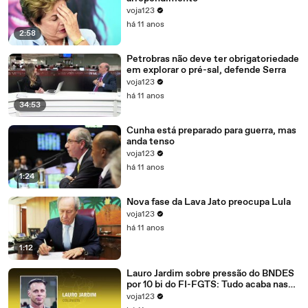
voja123
há 11 anos
2:58
Petrobras não deve ter obrigatoriedade
em explorar o pré-sal, defende Serra
voja123
há 11 anos
34:53
Cunha está preparado para guerra, mas
anda tenso
voja123
há 11 anos
1:24
Nova fase da Lava Jato preocupa Lula
voja123
há 11 anos
1:12
Lauro Jardim sobre pressão do BNDES
por 10 bi do FI-FGTS: Tudo acaba nas
mãos de Cunha
voja123