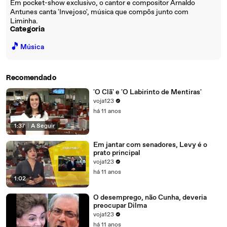
Em pocket-show exclusivo, o cantor e compositor Arnaldo
Antunes canta 'Invejoso', música que compôs junto com
Liminha.
Categoria
🎵
Música
Recomendado
'O Clã' e 'O Labirinto de Mentiras'
voja123
há 11 anos
1:37
|
A Seguir
Em jantar com senadores, Levy é o
prato principal
voja123
há 11 anos
1:02
O desemprego, não Cunha, deveria
preocupar Dilma
voja123
há 11 anos