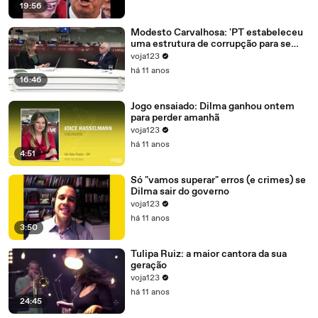
19:56
Modesto Carvalhosa: 'PT estabeleceu
uma estrutura de corrupção para se
manter no poder'
voja123
há 11 anos
16:46
Jogo ensaiado: Dilma ganhou ontem
para perder amanhã
voja123
há 11 anos
4:51
Só "vamos superar" erros (e crimes) se
Dilma sair do governo
voja123
há 11 anos
3:50
Tulipa Ruiz: a maior cantora da sua
geração
voja123
há 11 anos
24:45