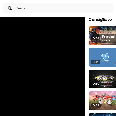
Cerca
Consigliato
Prossimi
0:54
|
video
3:41
0:50
0:52