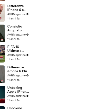
.com
Differenze
iPhone 6 e
iPhone 6S -
AVRMagazine
AVRMagazine
11 anni fa
.com
Consiglio
Acquisto
iPhone 6S e
AVRMagazine
iPhone 6S
11 anni fa
Plus -
AVRMagazine
FIFA 16
.com
Ultimate
Team gioco di
AVRMagazine
calcio per
11 anni fa
iPhone iPad e
Android -
Differenze
AVRMagazine
iPhone 6 Plus
.com
e iPhone 6S
AVRMagazine
Plus -
11 anni fa
AVRMagazine
.com
Unboxing
Apple iPhone
6S Plus
AVRMagazine
Italiano -
11 anni fa
AVRMagazine
.com
Unboxing