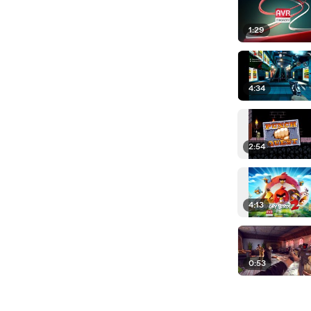
1:29
4:34
2:54
4:13
0:53