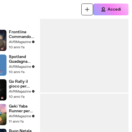
Accedi
Frontline
Commando
Rivals il gioco
AVRMagazine
per iOS e
10 anni fa
Android -
AVRMagazine
Spotland
.com
Guadagna
Guardando
AVRMagazine
pubblicità su
10 anni fa
iOS e Android
-
Go Rally il
AVRMagazine
gioco per
.com
Apple TV -
AVRMagazine
AVRMagazine
10 anni fa
.com
Geki Yaba
Runner per
iPhone iPad e
AVRMagazine
Android-
11 anni fa
AVRMagazine
.com
Buon Natale