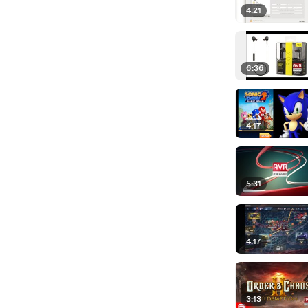
4:21
6:36
4:17
5:31
4:17
3:13