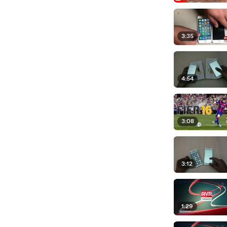
3:35
4:54
3:08
3:12
1:29