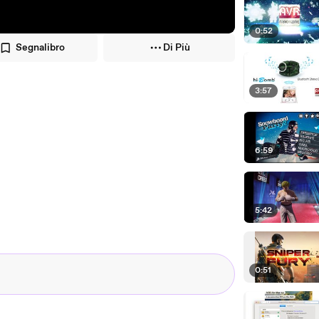
0:52
Segnalibro
Di Più
3:57
6:59
5:42
0:51