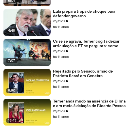
5:04
Lula prepara tropa de choque para
defender governo
voja123
há 11 anos
4:48
Crise se agrava, Temer cogita deixar
articulação e PT se pergunta: como
recompor o governo?
voja123
há 11 anos
7:07
Rejeitado pelo Senado, irmão de
Patriota ficará em Genebra
voja123
há 11 anos
8:50
Temer anda mudo na ausência de Dilma
e em meio à delação de Ricardo Pessoa
voja123
há 11 anos
15:48