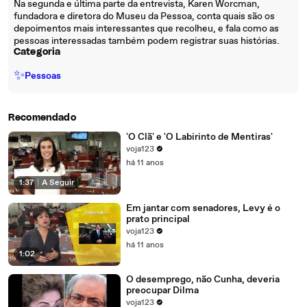
Na segunda e última parte da entrevista, Karen Worcman,
fundadora e diretora do Museu da Pessoa, conta quais são os
depoimentos mais interessantes que recolheu, e fala como as
pessoas interessadas também podem registrar suas histórias.
Categoria
✨
Pessoas
Recomendado
'O Clã' e 'O Labirinto de Mentiras'
voja123
há 11 anos
1:37
|
A Seguir
Em jantar com senadores, Levy é o
prato principal
voja123
há 11 anos
1:02
O desemprego, não Cunha, deveria
preocupar Dilma
voja123