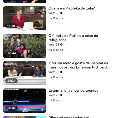
Quem é a Pixuleka de Lula?
voja123
há 11 anos
14:46
O filhote de Putin e a crise de
refugiados
voja123
há 11 anos
20:44
'Sou um ídolo e gosto de inspirar os
mais novos', diz Emerson Fittipaldi
voja123
há 11 anos
28:24
Esgrima, um show de técnica
voja123
há 11 anos
20:37