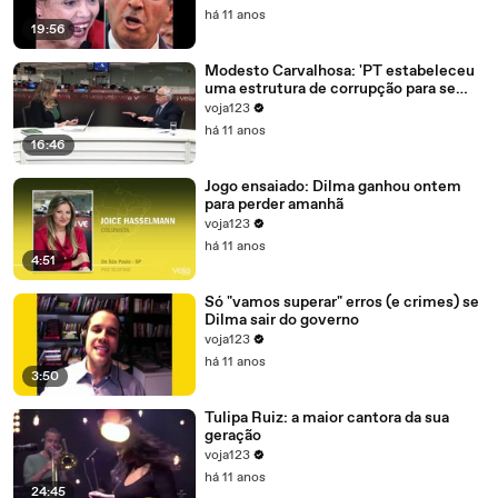
há 11 anos
19:56
Modesto Carvalhosa: 'PT estabeleceu
uma estrutura de corrupção para se
manter no poder'
voja123
há 11 anos
16:46
Jogo ensaiado: Dilma ganhou ontem
para perder amanhã
voja123
há 11 anos
4:51
Só "vamos superar" erros (e crimes) se
Dilma sair do governo
voja123
há 11 anos
3:50
Tulipa Ruiz: a maior cantora da sua
geração
voja123
há 11 anos
24:45