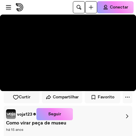
Pular para o player
Ir para o conteúdo principal
Conectar
Curtir
Compartilhar
Favorito
Seguir
voja123
Como virar peça de museu
há 15 anos