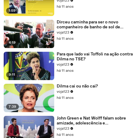
mãos de Cunha
voja123
há 11 anos
1:59
Dirceu caminha para ser o novo
companheiro de banho de sol de
Marcelo Odebrecht e Cia.
voja123
há 11 anos
4:19
Para que lado vai Toffoli na ação contra
Dilma no TSE?
voja123
há 11 anos
9:11
Dilma cai ou não cai?
voja123
há 11 anos
7:39
John Green e Nat Wolff falam sobre
amizade, adolescência e
amadurecimento
voja123
há 11 anos