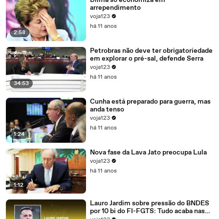
Dilma só economiza em
arrependimento
voja123
há 11 anos
2:58
Petrobras não deve ter obrigatoriedade
em explorar o pré-sal, defende Serra
voja123
há 11 anos
34:53
Cunha está preparado para guerra, mas
anda tenso
voja123
há 11 anos
1:24
Nova fase da Lava Jato preocupa Lula
voja123
há 11 anos
1:12
Lauro Jardim sobre pressão do BNDES
por 10 bi do FI-FGTS: Tudo acaba nas