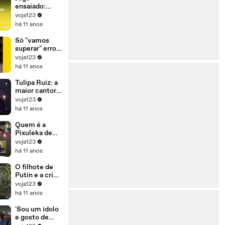
para se
ensaiado:
manter no
Dilma ganhou
voja123
poder'
ontem para
há 11 anos
perder
amanhã
Só "vamos
superar" erros
(e crimes) se
voja123
Dilma sair do
há 11 anos
governo
Tulipa Ruiz: a
maior cantora
da sua
voja123
geração
há 11 anos
Quem é a
Pixuleka de
Lula?
voja123
há 11 anos
O filhote de
Putin e a crise
de refugiados
voja123
há 11 anos
'Sou um ídolo
e gosto de