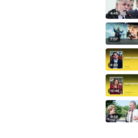
4:48
7:07
8:50
15:48
9:58