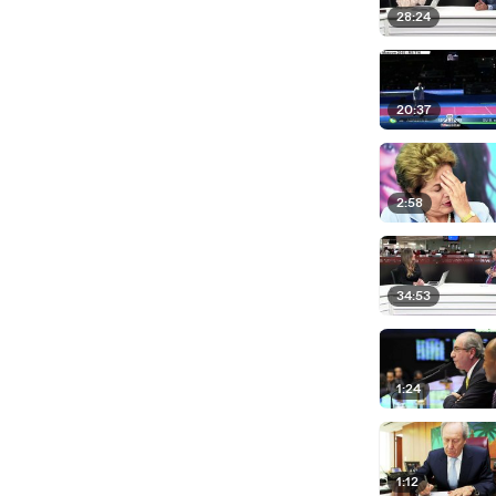
28:24
20:37
2:58
34:53
1:24
1:12