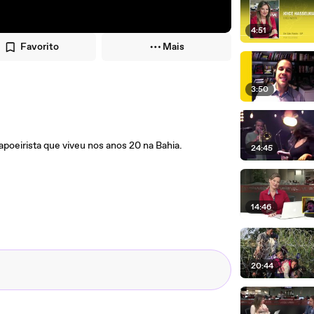
4:51
Favorito
Mais
3:50
capoeirista que viveu nos anos 20 na Bahia.
24:45
14:46
20:44