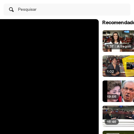
Pesquisar
Recomendad
1:37
|
A Seguir
1:02
19:56
16:46