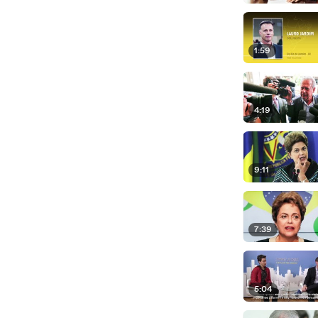
1:59
4:19
9:11
7:39
5:04