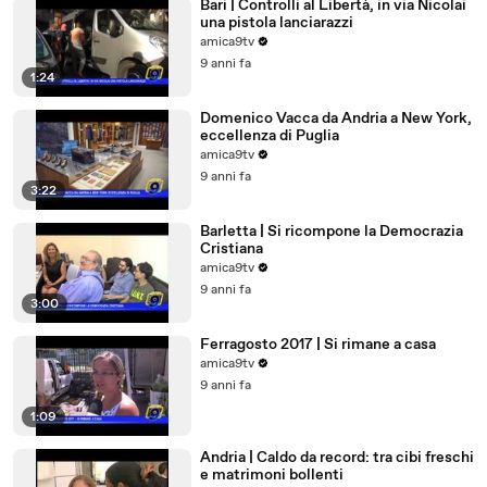
Bari | Controlli al Libertà, in via Nicolai
una pistola lanciarazzi
amica9tv
9 anni fa
1:24
Domenico Vacca da Andria a New York,
eccellenza di Puglia
amica9tv
9 anni fa
3:22
Barletta | Si ricompone la Democrazia
Cristiana
amica9tv
9 anni fa
3:00
Ferragosto 2017 | Si rimane a casa
amica9tv
9 anni fa
1:09
Andria | Caldo da record: tra cibi freschi
e matrimoni bollenti