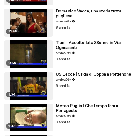
1:52:46
Domenico Vacca, una storia tutta
pugliese
amica9tv
9 anni fa
13:58
Trani | Accoltellato 28enne in Via
Ognissanti
amica9tv
9 anni fa
0:56
US Lecce | Sfida di Coppa a Pordenone
amica9tv
9 anni fa
1:34
Meteo Puglia | Che tempo farà a
Ferragosto
amica9tv
9 anni fa
1:33