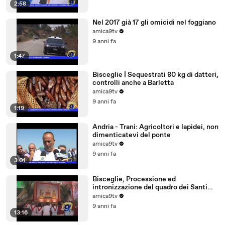
2:58
Nel 2017 già 17 gli omicidi nel foggiano
amica9tv
9 anni fa
1:47
Bisceglie | Sequestrati 80 kg di datteri,
controlli anche a Barletta
amica9tv
9 anni fa
1:19
Andria - Trani: Agricoltori e lapidei, non
dimenticatevi del ponte
amica9tv
9 anni fa
3:01
Bisceglie, Processione ed
intronizzazione del quadro dei Santi
Martiri
amica9tv
9 anni fa
13:16