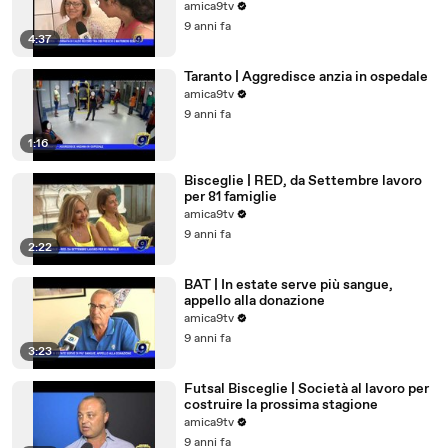
amica9tv
9 anni fa
4:37
Taranto | Aggredisce anzia in ospedale
amica9tv
9 anni fa
1:16
Bisceglie | RED, da Settembre lavoro
per 81 famiglie
amica9tv
9 anni fa
2:22
BAT | In estate serve più sangue,
appello alla donazione
amica9tv
9 anni fa
3:23
Futsal Bisceglie | Società al lavoro per
costruire la prossima stagione
amica9tv
9 anni fa