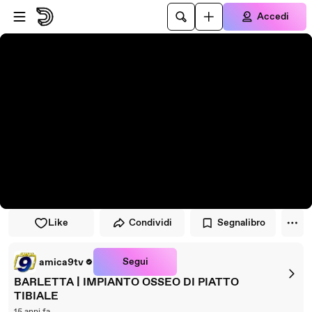
Vai al lettore
Passa al contenuto principale
Accedi
Like
Condividi
Segnalibro
Segui
amica9tv
BARLETTA | IMPIANTO OSSEO DI PIATTO
TIBIALE