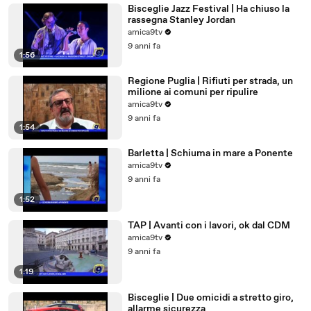
Bisceglie Jazz Festival | Ha chiuso la
rassegna Stanley Jordan
amica9tv
9 anni fa
1:56
Regione Puglia | Rifiuti per strada, un
milione ai comuni per ripulire
amica9tv
9 anni fa
1:54
Barletta | Schiuma in mare a Ponente
amica9tv
9 anni fa
1:52
TAP | Avanti con i lavori, ok dal CDM
amica9tv
9 anni fa
1:19
Bisceglie | Due omicidi a stretto giro,
allarme sicurezza