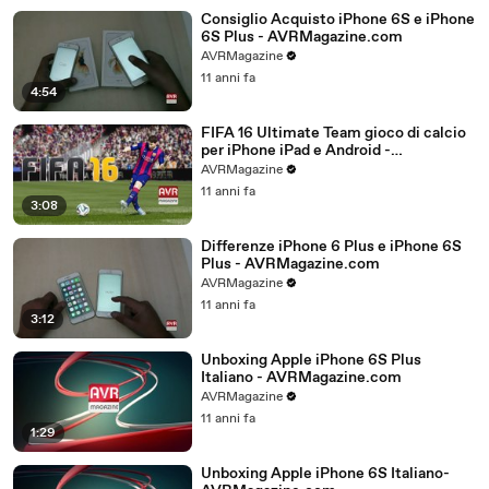
Consiglio Acquisto iPhone 6S e iPhone
6S Plus - AVRMagazine.com
AVRMagazine
11 anni fa
4:54
FIFA 16 Ultimate Team gioco di calcio
per iPhone iPad e Android -
AVRMagazine.com
AVRMagazine
11 anni fa
3:08
Differenze iPhone 6 Plus e iPhone 6S
Plus - AVRMagazine.com
AVRMagazine
11 anni fa
3:12
Unboxing Apple iPhone 6S Plus
Italiano - AVRMagazine.com
AVRMagazine
11 anni fa
1:29
Unboxing Apple iPhone 6S Italiano-