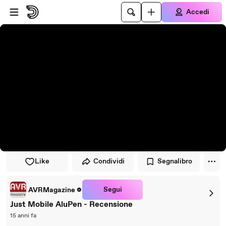
Vai al lettore
Passa al contenuto principale
Accedi
Like
Condividi
Segnalibro
Segui
AVRMagazine
Just Mobile AluPen - Recensione
15 anni fa