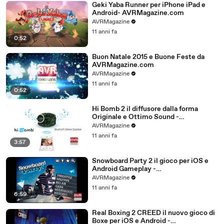
Geki Yaba Runner per iPhone iPad e
Android- AVRMagazine.com
AVRMagazine
11 anni fa
0:52
Buon Natale 2015 e Buone Feste da
AVRMagazine.com
AVRMagazine
11 anni fa
0:52
Hi Bomb 2 il diffusore dalla forma
Originale e Ottimo Sound -
AVRMagazine.com
AVRMagazine
11 anni fa
3:57
Snowboard Party 2 il gioco per iOS e
Android Gameplay -
AVRMagazine.com (720p)
AVRMagazine
11 anni fa
6:59
Real Boxing 2 CREED il nuovo gioco di
Boxe per iOS e Android -