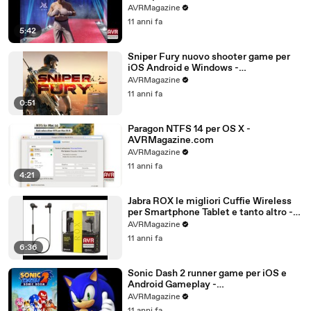
AVRMagazine.com
AVRMagazine
11 anni fa
5:42
Sniper Fury nuovo shooter game per
iOS Android e Windows -
AVRMagazine.com
AVRMagazine
11 anni fa
0:51
Paragon NTFS 14 per OS X -
AVRMagazine.com
AVRMagazine
11 anni fa
4:21
Jabra ROX le migliori Cuffie Wireless
per Smartphone Tablet e tanto altro -
AVRMagazine.com (720p)
AVRMagazine
11 anni fa
6:36
Sonic Dash 2 runner game per iOS e
Android Gameplay -
AVRMagazine.com
AVRMagazine