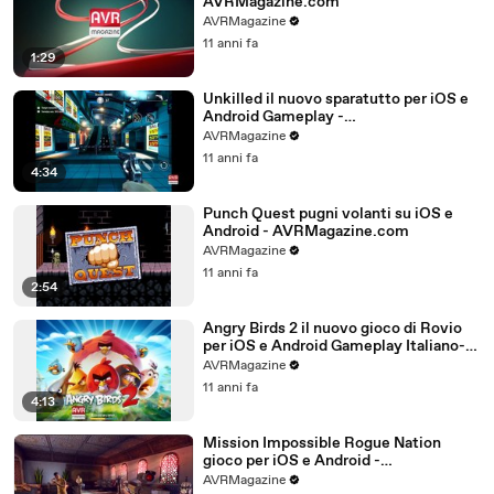
AVRMagazine.com
AVRMagazine
11 anni fa
1:29
Unkilled il nuovo sparatutto per iOS e
Android Gameplay -
AVRMagazine.com
AVRMagazine
11 anni fa
4:34
Punch Quest pugni volanti su iOS e
Android - AVRMagazine.com
AVRMagazine
11 anni fa
2:54
Angry Birds 2 il nuovo gioco di Rovio
per iOS e Android Gameplay Italiano-
AVRMagazine.com (720p)
AVRMagazine
11 anni fa
4:13
Mission Impossible Rogue Nation
gioco per iOS e Android -
AVRMagazine.com
AVRMagazine