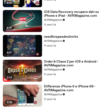
11 anni fa
4:17
iOS Data Recovery recupero dati su
iPhone e iPad - AVRMagazine.com
AVRMagazine
11 anni fa
5:31
needforspeednolimits
AVRMagazine
11 anni fa
4:17
Order & Chaos 2 per iOS e Android -
AVRMagazine.com
AVRMagazine
11 anni fa
3:13
Differenze iPhone 6 e iPhone 6S -
AVRMagazine.com
AVRMagazine
11 anni fa
3:35