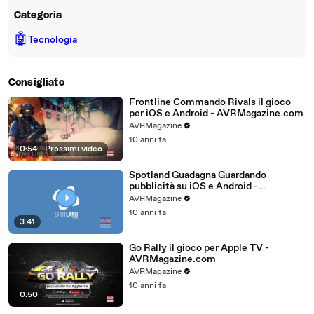
Categoria
🤖
Tecnologia
Consigliato
Frontline Commando Rivals il gioco
per iOS e Android - AVRMagazine.com
AVRMagazine
10 anni fa
0:54
|
Prossimi video
Spotland Guadagna Guardando
pubblicità su iOS e Android -
AVRMagazine.com
AVRMagazine
10 anni fa
3:41
Go Rally il gioco per Apple TV -
AVRMagazine.com
AVRMagazine
10 anni fa
0:50