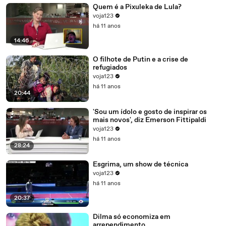
Quem é a Pixuleka de Lula?
voja123
há 11 anos
14:46
O filhote de Putin e a crise de
refugiados
voja123
há 11 anos
20:44
'Sou um ídolo e gosto de inspirar os
mais novos', diz Emerson Fittipaldi
voja123
há 11 anos
28:24
Esgrima, um show de técnica
voja123
há 11 anos
20:37
Dilma só economiza em
arrependimento