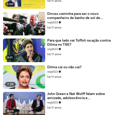
há 11 anos
1:59
Dirceu caminha para ser o novo
companheiro de banho de sol de
Marcelo Odebrecht e Cia.
voja123
há 11 anos
4:19
Para que lado vai Toffoli na ação contra
Dilma no TSE?
voja123
há 11 anos
9:11
Dilma cai ou não cai?
voja123
há 11 anos
7:39
John Green e Nat Wolff falam sobre
amizade, adolescência e
amadurecimento
voja123
há 11 anos
5:04