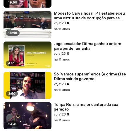
19:56
Modesto Carvalhosa: 'PT estabeleceu
uma estrutura de corrupção para se
manter no poder'
voja123
há 11 anos
16:46
Jogo ensaiado: Dilma ganhou ontem
para perder amanhã
voja123
há 11 anos
4:51
Só "vamos superar" erros (e crimes) se
Dilma sair do governo
voja123
há 11 anos
3:50
Tulipa Ruiz: a maior cantora da sua
geração
voja123
há 11 anos
24:45