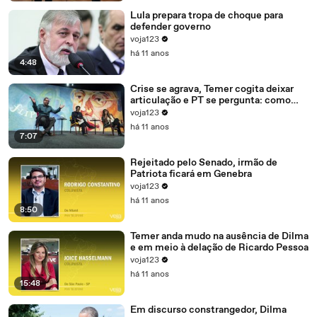
Lula prepara tropa de choque para
defender governo
voja123
há 11 anos
4:48
Crise se agrava, Temer cogita deixar
articulação e PT se pergunta: como
recompor o governo?
voja123
há 11 anos
7:07
Rejeitado pelo Senado, irmão de
Patriota ficará em Genebra
voja123
há 11 anos
8:50
Temer anda mudo na ausência de Dilma
e em meio à delação de Ricardo Pessoa
voja123
há 11 anos
15:48
Em discurso constrangedor, Dilma