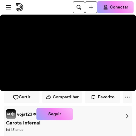
Pular para o player
Ir para o conteúdo principal
Conectar
Curtir
Compartilhar
Favorito
Seguir
voja123
Garota Infernal
há 15 anos