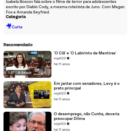
Isabela Boscov fala sobre o filme de terror para adolescentes
escrito por Diablo Cody, a mesma roteirista de Juno. Com Megan
Fox e Amanda Seyfried.
Categoria
🎥
Curta
Recomendado
'O Clã' e 'O Labirinto de Mentiras'
voja123
há 11 anos
1:37
|
A Seguir
Em jantar com senadores, Levy é o
prato principal
voja123
há 11 anos
1:02
O desemprego, não Cunha, deveria
preocupar Dilma
voja123
há 11 anos