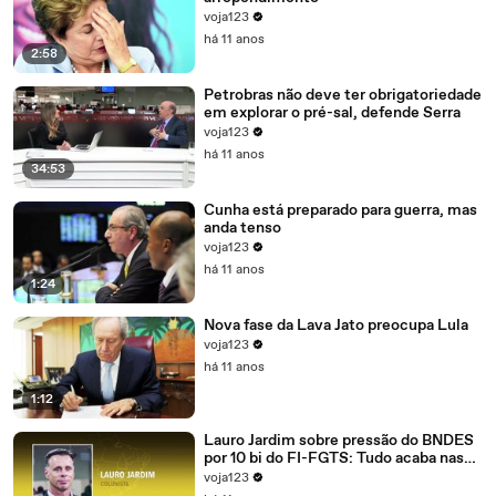
voja123
há 11 anos
2:58
Petrobras não deve ter obrigatoriedade
em explorar o pré-sal, defende Serra
voja123
há 11 anos
34:53
Cunha está preparado para guerra, mas
anda tenso
voja123
há 11 anos
1:24
Nova fase da Lava Jato preocupa Lula
voja123
há 11 anos
1:12
Lauro Jardim sobre pressão do BNDES
por 10 bi do FI-FGTS: Tudo acaba nas
mãos de Cunha
voja123