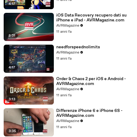
11 anni fa
4:17
iOS Data Recovery recupero dati su
iPhone e iPad - AVRMagazine.com
AVRMagazine
11 anni fa
5:31
needforspeednolimits
AVRMagazine
11 anni fa
4:17
Order & Chaos 2 per iOS e Android -
AVRMagazine.com
AVRMagazine
11 anni fa
3:13
Differenze iPhone 6 e iPhone 6S -
AVRMagazine.com
AVRMagazine
11 anni fa
3:35