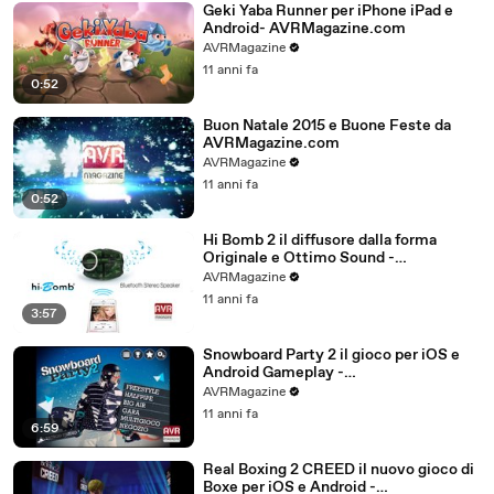
Geki Yaba Runner per iPhone iPad e
Android- AVRMagazine.com
AVRMagazine
11 anni fa
0:52
Buon Natale 2015 e Buone Feste da
AVRMagazine.com
AVRMagazine
11 anni fa
0:52
Hi Bomb 2 il diffusore dalla forma
Originale e Ottimo Sound -
AVRMagazine.com
AVRMagazine
11 anni fa
3:57
Snowboard Party 2 il gioco per iOS e
Android Gameplay -
AVRMagazine.com (720p)
AVRMagazine
11 anni fa
6:59
Real Boxing 2 CREED il nuovo gioco di
Boxe per iOS e Android -