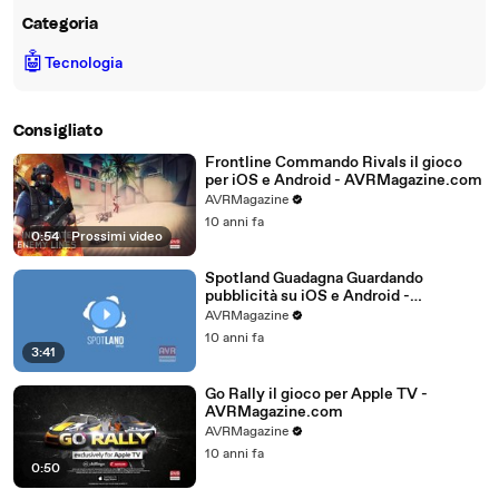
Categoria
🤖
Tecnologia
Consigliato
Frontline Commando Rivals il gioco
per iOS e Android - AVRMagazine.com
AVRMagazine
10 anni fa
0:54
|
Prossimi video
Spotland Guadagna Guardando
pubblicità su iOS e Android -
AVRMagazine.com
AVRMagazine
10 anni fa
3:41
Go Rally il gioco per Apple TV -
AVRMagazine.com
AVRMagazine
10 anni fa
0:50