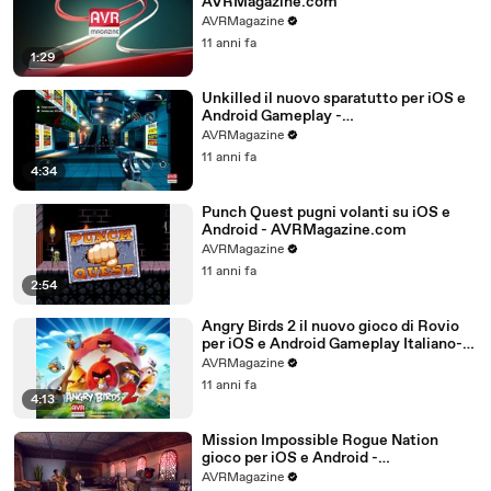
AVRMagazine.com
AVRMagazine
11 anni fa
1:29
Unkilled il nuovo sparatutto per iOS e
Android Gameplay -
AVRMagazine.com
AVRMagazine
11 anni fa
4:34
Punch Quest pugni volanti su iOS e
Android - AVRMagazine.com
AVRMagazine
11 anni fa
2:54
Angry Birds 2 il nuovo gioco di Rovio
per iOS e Android Gameplay Italiano-
AVRMagazine.com (720p)
AVRMagazine
11 anni fa
4:13
Mission Impossible Rogue Nation
gioco per iOS e Android -
AVRMagazine.com
AVRMagazine