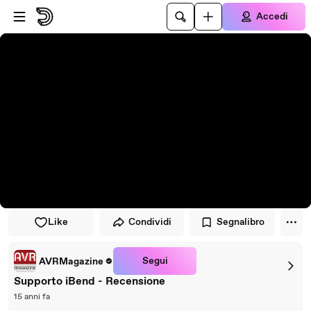
Vai al lettore
Passa al contenuto principale
Accedi
Like
Condividi
Segnalibro
Segui
AVRMagazine
Supporto iBend - Recensione
15 anni fa