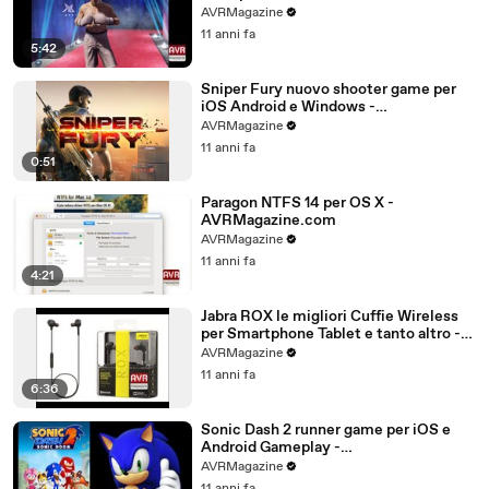
AVRMagazine.com
AVRMagazine
11 anni fa
5:42
Sniper Fury nuovo shooter game per
iOS Android e Windows -
AVRMagazine.com
AVRMagazine
11 anni fa
0:51
Paragon NTFS 14 per OS X -
AVRMagazine.com
AVRMagazine
11 anni fa
4:21
Jabra ROX le migliori Cuffie Wireless
per Smartphone Tablet e tanto altro -
AVRMagazine.com (720p)
AVRMagazine
11 anni fa
6:36
Sonic Dash 2 runner game per iOS e
Android Gameplay -
AVRMagazine.com
AVRMagazine