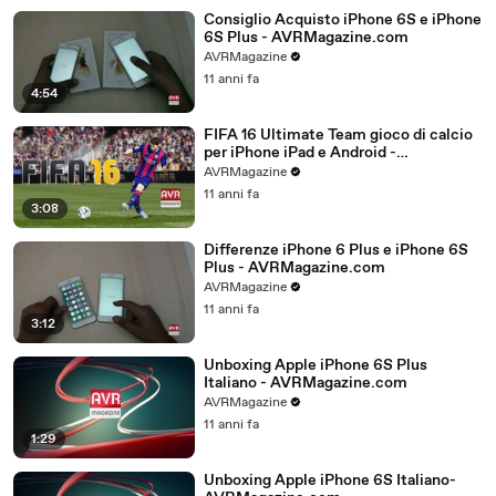
Consiglio Acquisto iPhone 6S e iPhone
6S Plus - AVRMagazine.com
AVRMagazine
11 anni fa
4:54
FIFA 16 Ultimate Team gioco di calcio
per iPhone iPad e Android -
AVRMagazine.com
AVRMagazine
11 anni fa
3:08
Differenze iPhone 6 Plus e iPhone 6S
Plus - AVRMagazine.com
AVRMagazine
11 anni fa
3:12
Unboxing Apple iPhone 6S Plus
Italiano - AVRMagazine.com
AVRMagazine
11 anni fa
1:29
Unboxing Apple iPhone 6S Italiano-