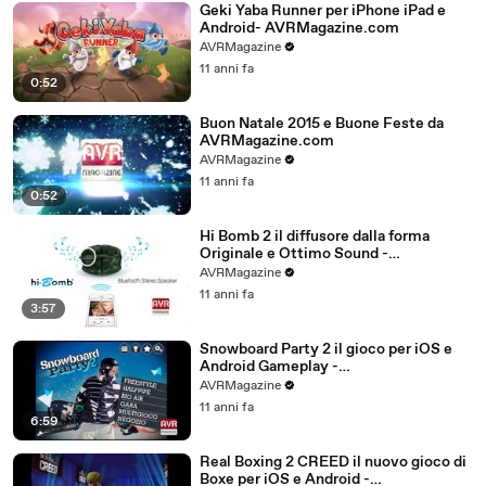
Geki Yaba Runner per iPhone iPad e
Android- AVRMagazine.com
AVRMagazine
11 anni fa
0:52
Buon Natale 2015 e Buone Feste da
AVRMagazine.com
AVRMagazine
11 anni fa
0:52
Hi Bomb 2 il diffusore dalla forma
Originale e Ottimo Sound -
AVRMagazine.com
AVRMagazine
11 anni fa
3:57
Snowboard Party 2 il gioco per iOS e
Android Gameplay -
AVRMagazine.com (720p)
AVRMagazine
11 anni fa
6:59
Real Boxing 2 CREED il nuovo gioco di
Boxe per iOS e Android -