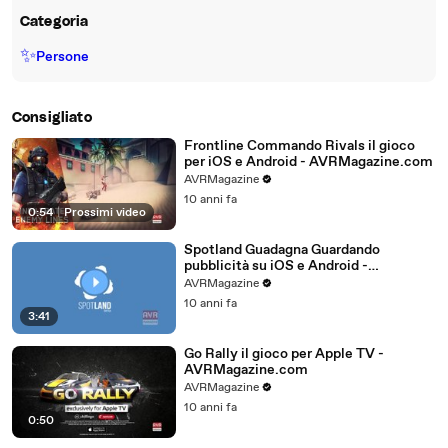
Categoria
✨
Persone
Consigliato
Frontline Commando Rivals il gioco
per iOS e Android - AVRMagazine.com
AVRMagazine
10 anni fa
0:54
|
Prossimi video
Spotland Guadagna Guardando
pubblicità su iOS e Android -
AVRMagazine.com
AVRMagazine
10 anni fa
3:41
Go Rally il gioco per Apple TV -
AVRMagazine.com
AVRMagazine
10 anni fa
0:50