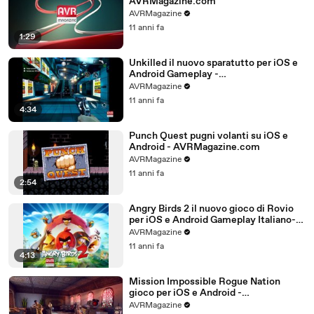
AVRMagazine.com
AVRMagazine
11 anni fa
1:29
Unkilled il nuovo sparatutto per iOS e
Android Gameplay -
AVRMagazine.com
AVRMagazine
11 anni fa
4:34
Punch Quest pugni volanti su iOS e
Android - AVRMagazine.com
AVRMagazine
11 anni fa
2:54
Angry Birds 2 il nuovo gioco di Rovio
per iOS e Android Gameplay Italiano-
AVRMagazine.com (720p)
AVRMagazine
11 anni fa
4:13
Mission Impossible Rogue Nation
gioco per iOS e Android -
AVRMagazine.com
AVRMagazine