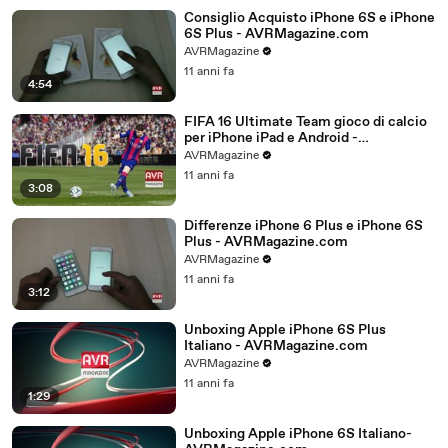
Consiglio Acquisto iPhone 6S e iPhone
6S Plus - AVRMagazine.com
AVRMagazine
11 anni fa
4:54
FIFA 16 Ultimate Team gioco di calcio
per iPhone iPad e Android -
AVRMagazine.com
AVRMagazine
11 anni fa
3:08
Differenze iPhone 6 Plus e iPhone 6S
Plus - AVRMagazine.com
AVRMagazine
11 anni fa
3:12
Unboxing Apple iPhone 6S Plus
Italiano - AVRMagazine.com
AVRMagazine
11 anni fa
1:29
Unboxing Apple iPhone 6S Italiano-