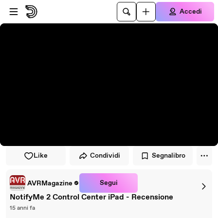
Vai al lettore
Passa al contenuto principale
Accedi
Like
Condividi
Segnalibro
Segui
AVRMagazine
NotifyMe 2 Control Center iPad - Recensione
15 anni fa