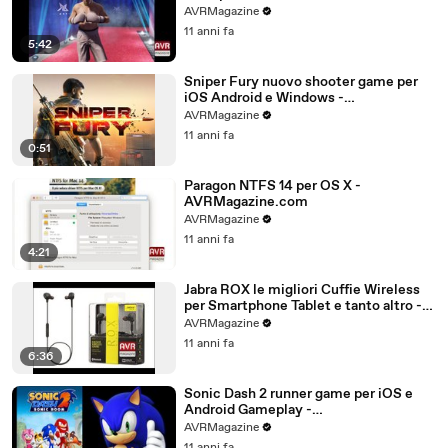
AVRMagazine.com
AVRMagazine
11 anni fa
5:42
Sniper Fury nuovo shooter game per
iOS Android e Windows -
AVRMagazine.com
AVRMagazine
11 anni fa
0:51
Paragon NTFS 14 per OS X -
AVRMagazine.com
AVRMagazine
11 anni fa
4:21
Jabra ROX le migliori Cuffie Wireless
per Smartphone Tablet e tanto altro -
AVRMagazine.com (720p)
AVRMagazine
11 anni fa
6:36
Sonic Dash 2 runner game per iOS e
Android Gameplay -
AVRMagazine.com
AVRMagazine