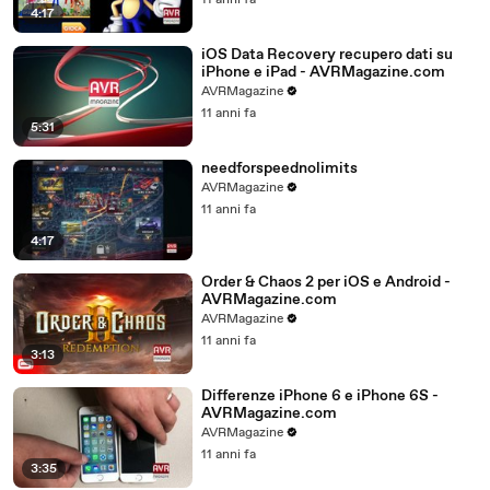
11 anni fa
4:17
iOS Data Recovery recupero dati su
iPhone e iPad - AVRMagazine.com
AVRMagazine
11 anni fa
5:31
needforspeednolimits
AVRMagazine
11 anni fa
4:17
Order & Chaos 2 per iOS e Android -
AVRMagazine.com
AVRMagazine
11 anni fa
3:13
Differenze iPhone 6 e iPhone 6S -
AVRMagazine.com
AVRMagazine
11 anni fa
3:35