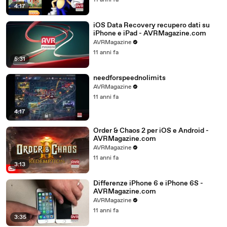
11 anni fa
4:17
iOS Data Recovery recupero dati su
iPhone e iPad - AVRMagazine.com
AVRMagazine
11 anni fa
5:31
needforspeednolimits
AVRMagazine
11 anni fa
4:17
Order & Chaos 2 per iOS e Android -
AVRMagazine.com
AVRMagazine
11 anni fa
3:13
Differenze iPhone 6 e iPhone 6S -
AVRMagazine.com
AVRMagazine
11 anni fa
3:35