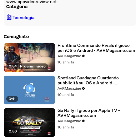
www.appvideoreview.net
Categoria
🤖
Tecnologia
Consigliato
Frontline Commando Rivals il gioco
per iOS e Android - AVRMagazine.com
AVRMagazine
10 anni fa
0:54
|
Prossimi video
Spotland Guadagna Guardando
pubblicità su iOS e Android -
AVRMagazine.com
AVRMagazine
10 anni fa
3:41
Go Rally il gioco per Apple TV -
AVRMagazine.com
AVRMagazine
10 anni fa
0:50