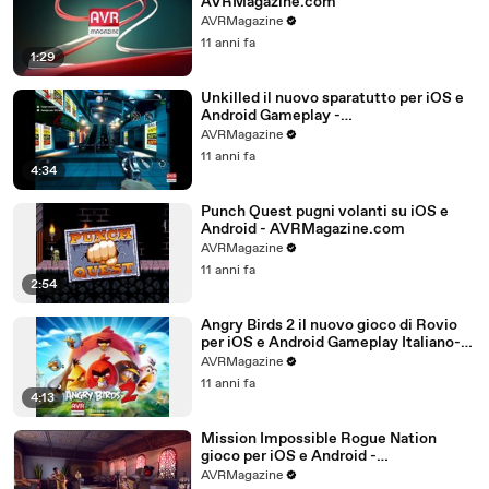
AVRMagazine.com
AVRMagazine
11 anni fa
1:29
Unkilled il nuovo sparatutto per iOS e
Android Gameplay -
AVRMagazine.com
AVRMagazine
11 anni fa
4:34
Punch Quest pugni volanti su iOS e
Android - AVRMagazine.com
AVRMagazine
11 anni fa
2:54
Angry Birds 2 il nuovo gioco di Rovio
per iOS e Android Gameplay Italiano-
AVRMagazine.com (720p)
AVRMagazine
11 anni fa
4:13
Mission Impossible Rogue Nation
gioco per iOS e Android -
AVRMagazine.com
AVRMagazine