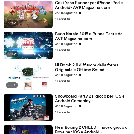
Geki Yaba Runner per iPhone iPad e
Android- AVRMagazine.com
AVRMagazine
11 anni fa
0:52
Buon Natale 2015 e Buone Feste da
AVRMagazine.com
AVRMagazine
11 anni fa
0:52
Hi Bomb 2 il diffusore dalla forma
Originale e Ottimo Sound -
AVRMagazine.com
AVRMagazine
11 anni fa
3:57
Snowboard Party 2 il gioco per iOS e
Android Gameplay -
AVRMagazine.com (720p)
AVRMagazine
11 anni fa
6:59
Real Boxing 2 CREED il nuovo gioco di
Boxe per iOS e Android -