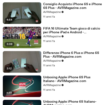
Consiglio Acquisto iPhone 6S e iPhone
6S Plus - AVRMagazine.com
AVRMagazine
11 anni fa
4:54
FIFA 16 Ultimate Team gioco di calcio
per iPhone iPad e Android -
AVRMagazine.com
AVRMagazine
11 anni fa
3:08
Differenze iPhone 6 Plus e iPhone 6S
Plus - AVRMagazine.com
AVRMagazine
11 anni fa
3:12
Unboxing Apple iPhone 6S Plus
Italiano - AVRMagazine.com
AVRMagazine
11 anni fa
1:29
Unboxing Apple iPhone 6S Italiano-