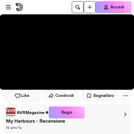
Vai al lettore
Passa al contenuto principale
Accedi
Like
Condividi
Segnalibro
Segui
AVRMagazine
My Harbours - Recensione
15 anni fa