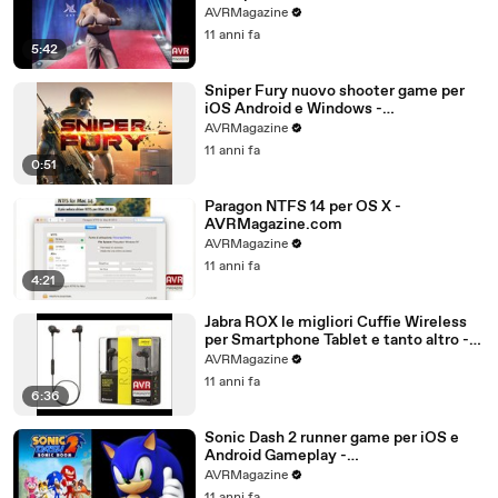
AVRMagazine.com
AVRMagazine
11 anni fa
5:42
Sniper Fury nuovo shooter game per
iOS Android e Windows -
AVRMagazine.com
AVRMagazine
11 anni fa
0:51
Paragon NTFS 14 per OS X -
AVRMagazine.com
AVRMagazine
11 anni fa
4:21
Jabra ROX le migliori Cuffie Wireless
per Smartphone Tablet e tanto altro -
AVRMagazine.com (720p)
AVRMagazine
11 anni fa
6:36
Sonic Dash 2 runner game per iOS e
Android Gameplay -
AVRMagazine.com
AVRMagazine