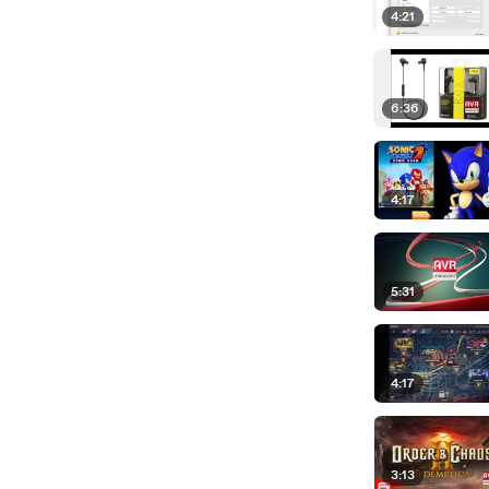
4:21
6:36
4:17
5:31
4:17
3:13