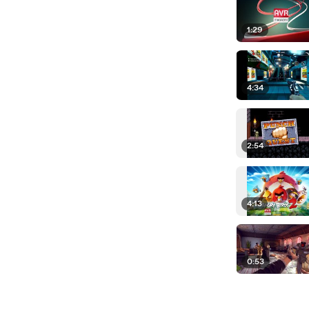
1:29
4:34
2:54
4:13
0:53