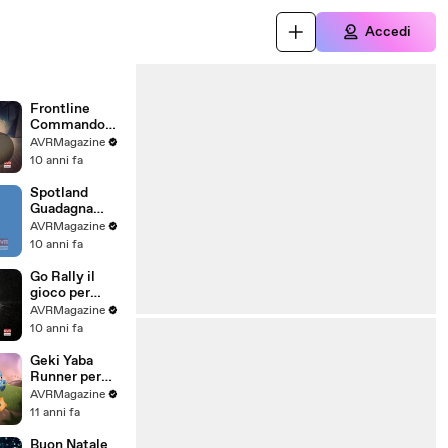
Accedi
Frontline
Commando
Rivals il gioco
AVRMagazine
per iOS e
10 anni fa
Android -
AVRMagazine
Spotland
.com
Guadagna
Guardando
AVRMagazine
pubblicità su
10 anni fa
iOS e Android
-
Go Rally il
AVRMagazine
gioco per
.com
Apple TV -
AVRMagazine
AVRMagazine
10 anni fa
.com
Geki Yaba
Runner per
iPhone iPad e
AVRMagazine
Android-
11 anni fa
AVRMagazine
.com
Buon Natale