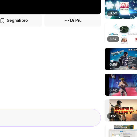
0:52
Segnalibro
Di Più
3:57
6:59
5:42
0:51