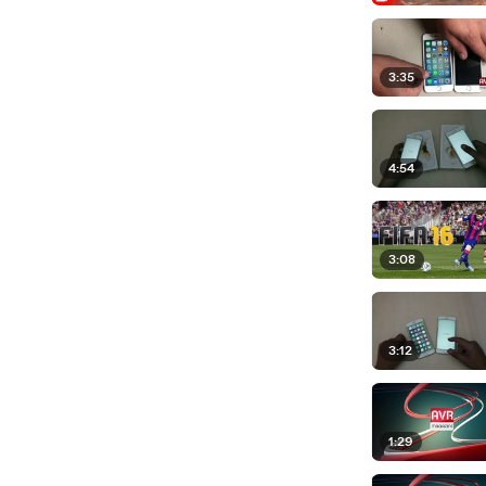
3:35
4:54
3:08
3:12
1:29