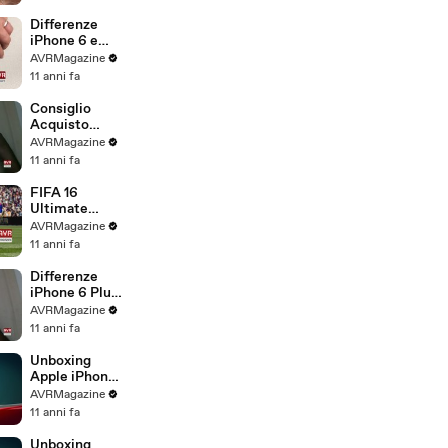
.com
Differenze
iPhone 6 e
iPhone 6S -
AVRMagazine
AVRMagazine
11 anni fa
.com
Consiglio
Acquisto
iPhone 6S e
AVRMagazine
iPhone 6S
11 anni fa
Plus -
AVRMagazine
FIFA 16
.com
Ultimate
Team gioco di
AVRMagazine
calcio per
11 anni fa
iPhone iPad e
Android -
Differenze
AVRMagazine
iPhone 6 Plus
.com
e iPhone 6S
AVRMagazine
Plus -
11 anni fa
AVRMagazine
.com
Unboxing
Apple iPhone
6S Plus
AVRMagazine
Italiano -
11 anni fa
AVRMagazine
.com
Unboxing