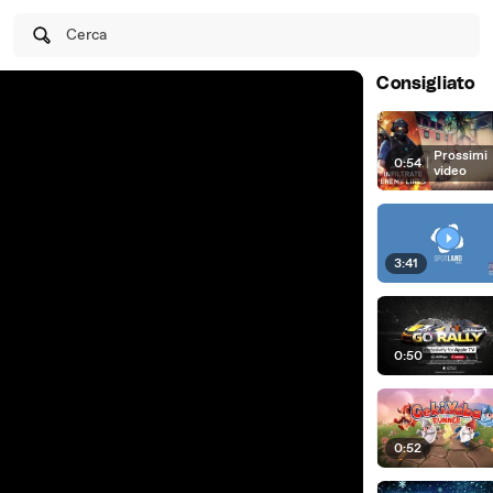
Cerca
Consigliato
Prossimi
0:54
|
video
3:41
0:50
0:52