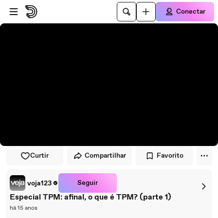
Pular para o player
Ir para o conteúdo principal
Conectar
Curtir
Compartilhar
Favorito
Seguir
voja123
Especial TPM: afinal, o que é TPM? (parte 1)
há 15 anos