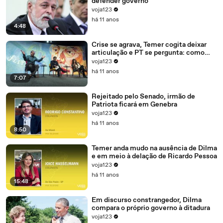
defender governo
voja123
há 11 anos
4:48
Crise se agrava, Temer cogita deixar
articulação e PT se pergunta: como
recompor o governo?
voja123
há 11 anos
7:07
Rejeitado pelo Senado, irmão de
Patriota ficará em Genebra
voja123
há 11 anos
8:50
Temer anda mudo na ausência de Dilma
e em meio à delação de Ricardo Pessoa
voja123
há 11 anos
15:48
Em discurso constrangedor, Dilma
compara o próprio governo à ditadura
voja123