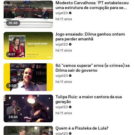
Modesto Carvalhosa: 'PT estabeleceu
uma estrutura de corrupção para se
manter no poder'
voja123
há 11 anos
16:46
Jogo ensaiado: Dilma ganhou ontem
para perder amanhã
voja123
há 11 anos
4:51
Só "vamos superar" erros (e crimes) se
Dilma sair do governo
voja123
há 11 anos
3:50
Tulipa Ruiz: a maior cantora da sua
geração
voja123
há 11 anos
24:45
Quem é a Pixuleka de Lula?
voja123