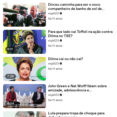
Dirceu caminha para ser o novo
companheiro de banho de sol de
Marcelo Odebrecht e Cia.
voja123
há 11 anos
4:19
Para que lado vai Toffoli na ação contra
Dilma no TSE?
voja123
há 11 anos
9:11
Dilma cai ou não cai?
voja123
há 11 anos
7:39
John Green e Nat Wolff falam sobre
amizade, adolescência e
amadurecimento
voja123
há 11 anos
5:04
Lula prepara tropa de choque para