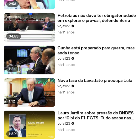
há 11 anos
2:58
Petrobras não deve ter obrigatoriedade
em explorar o pré-sal, defende Serra
voja123
há 11 anos
34:53
Cunha está preparado para guerra, mas
anda tenso
voja123
há 11 anos
1:24
Nova fase da Lava Jato preocupa Lula
voja123
há 11 anos
1:12
Lauro Jardim sobre pressão do BNDES
por 10 bi do FI-FGTS: Tudo acaba nas
mãos de Cunha
voja123
há 11 anos
1:59