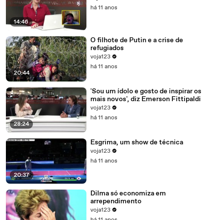
há 11 anos
14:46
O filhote de Putin e a crise de
refugiados
voja123
há 11 anos
20:44
'Sou um ídolo e gosto de inspirar os
mais novos', diz Emerson Fittipaldi
voja123
há 11 anos
28:24
Esgrima, um show de técnica
voja123
há 11 anos
20:37
Dilma só economiza em
arrependimento
voja123