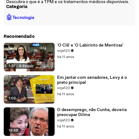
Descubra o que é a TPM e os tratamentos médicos disponíveis.
Categoria
🤖
Tecnologia
Recomendado
'O Clã' e 'O Labirinto de Mentiras'
voja123
há 11 anos
1:37
|
A Seguir
Em jantar com senadores, Levy é o
prato principal
voja123
há 11 anos
1:02
O desemprego, não Cunha, deveria
preocupar Dilma
voja123
há 11 anos
19:56