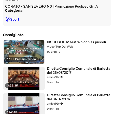
15 anni fa
CORATO - SAN SEVERO 1-0 | Promozione Pugliese Gir. A
Categoria
🥇
Sport
Consigliato
BISCEGLIE Maestra picchia i piccoli
Video Top Dal Web
10 anni fa
1:12
|
Prossimi video
Diretta Consiglio Comunale di Barletta
del 28/07/2017
amica9tv
9 anni fa
3:29:35
Diretta Consiglio Comunale di Barletta
del 31/07/2017
amica9tv
9 anni fa
1:52:46