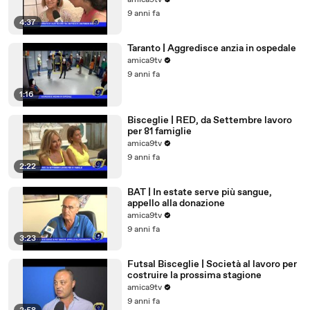
amica9tv
9 anni fa
4:37
Taranto | Aggredisce anzia in ospedale
amica9tv
9 anni fa
1:16
Bisceglie | RED, da Settembre lavoro
per 81 famiglie
amica9tv
9 anni fa
2:22
BAT | In estate serve più sangue,
appello alla donazione
amica9tv
9 anni fa
3:23
Futsal Bisceglie | Società al lavoro per
costruire la prossima stagione
amica9tv
9 anni fa