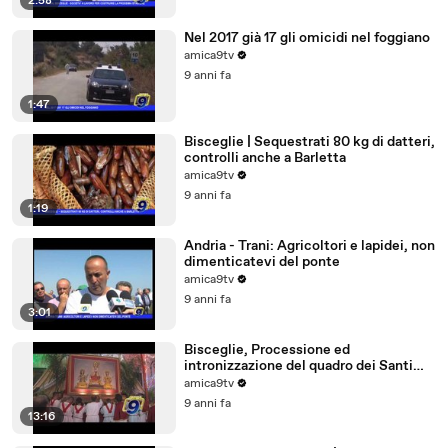
2:58
Nel 2017 già 17 gli omicidi nel foggiano
amica9tv
9 anni fa
1:47
Bisceglie | Sequestrati 80 kg di datteri,
controlli anche a Barletta
amica9tv
9 anni fa
1:19
Andria - Trani: Agricoltori e lapidei, non
dimenticatevi del ponte
amica9tv
9 anni fa
3:01
Bisceglie, Processione ed
intronizzazione del quadro dei Santi
Martiri
amica9tv
9 anni fa
13:16