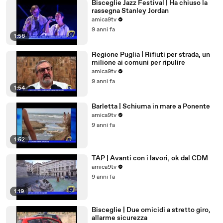
Bisceglie Jazz Festival | Ha chiuso la
rassegna Stanley Jordan
amica9tv
9 anni fa
1:56
Regione Puglia | Rifiuti per strada, un
milione ai comuni per ripulire
amica9tv
9 anni fa
1:54
Barletta | Schiuma in mare a Ponente
amica9tv
9 anni fa
1:52
TAP | Avanti con i lavori, ok dal CDM
amica9tv
9 anni fa
1:19
Bisceglie | Due omicidi a stretto giro,
allarme sicurezza