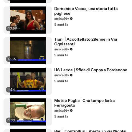
Domenico Vacca, una storia tutta
pugliese
amica9tv
9 anni fa
13:58
Trani | Accoltellato 28enne in Via
Ognissanti
amica9tv
9 anni fa
0:56
US Lecce | Sfida di Coppa a Pordenone
amica9tv
9 anni fa
1:34
Meteo Puglia | Che tempo farà a
Ferragosto
amica9tv
9 anni fa
1:33
Bari | Controlli al Libertà, in via Nicolai