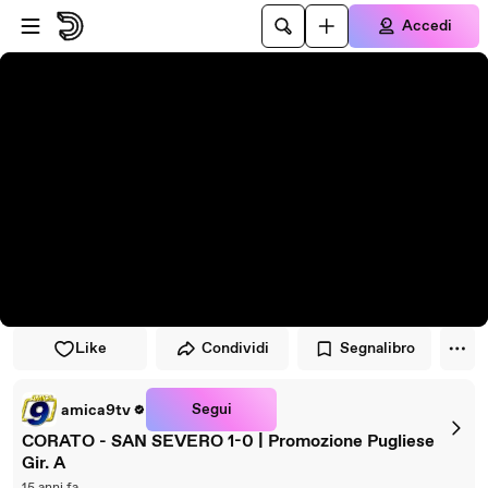
Vai al lettore
Passa al contenuto principale
Accedi
Like
Condividi
Segnalibro
Segui
amica9tv
CORATO - SAN SEVERO 1-0 | Promozione Pugliese
Gir. A