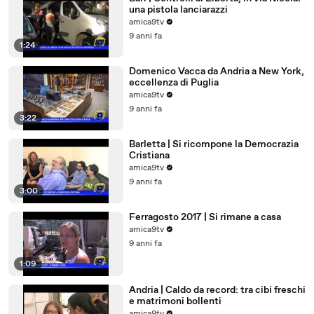
una pistola lanciarazzi
amica9tv
9 anni fa
1:24
Domenico Vacca da Andria a New York,
eccellenza di Puglia
amica9tv
9 anni fa
3:22
Barletta | Si ricompone la Democrazia
Cristiana
amica9tv
9 anni fa
3:00
Ferragosto 2017 | Si rimane a casa
amica9tv
9 anni fa
1:09
Andria | Caldo da record: tra cibi freschi
e matrimoni bollenti