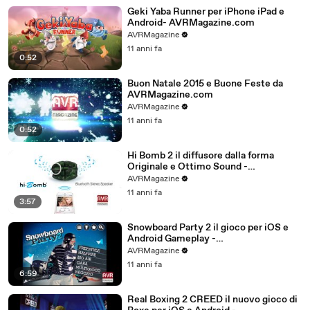
Geki Yaba Runner per iPhone iPad e
Android- AVRMagazine.com
AVRMagazine
11 anni fa
0:52
Buon Natale 2015 e Buone Feste da
AVRMagazine.com
AVRMagazine
11 anni fa
0:52
Hi Bomb 2 il diffusore dalla forma
Originale e Ottimo Sound -
AVRMagazine.com
AVRMagazine
11 anni fa
3:57
Snowboard Party 2 il gioco per iOS e
Android Gameplay -
AVRMagazine.com (720p)
AVRMagazine
11 anni fa
6:59
Real Boxing 2 CREED il nuovo gioco di