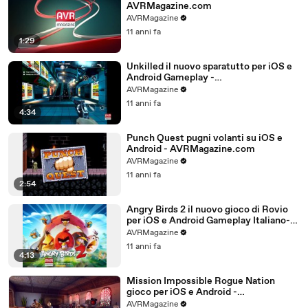
AVRMagazine.com
AVRMagazine
11 anni fa
1:29
Unkilled il nuovo sparatutto per iOS e
Android Gameplay -
AVRMagazine.com
AVRMagazine
11 anni fa
4:34
Punch Quest pugni volanti su iOS e
Android - AVRMagazine.com
AVRMagazine
11 anni fa
2:54
Angry Birds 2 il nuovo gioco di Rovio
per iOS e Android Gameplay Italiano-
AVRMagazine.com (720p)
AVRMagazine
11 anni fa
4:13
Mission Impossible Rogue Nation
gioco per iOS e Android -
AVRMagazine.com
AVRMagazine