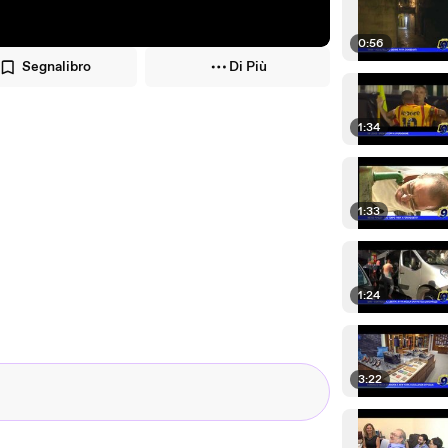
0:56
Segnalibro
Di Più
1:34
1:33
1:24
3:22