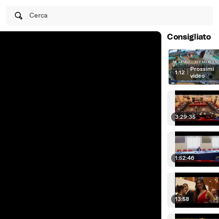
Cerca
Consigliato
Prossimi
1:12
|
video
3:29:35
1:52:46
13:58