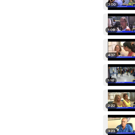
3:00
1:09
4:37
1:16
2:22
3:23