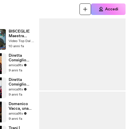
Accedi
BISCEGLIE
Maestra
picchia i
Video Top Dal Web
piccoli
10 anni fa
Diretta
Consiglio
Comunale di
amica9tv
Barletta del
9 anni fa
28/07/2017
Diretta
Consiglio
Comunale di
amica9tv
Barletta del
9 anni fa
31/07/2017
Domenico
Vacca, una
storia tutta
amica9tv
pugliese
9 anni fa
Trani |