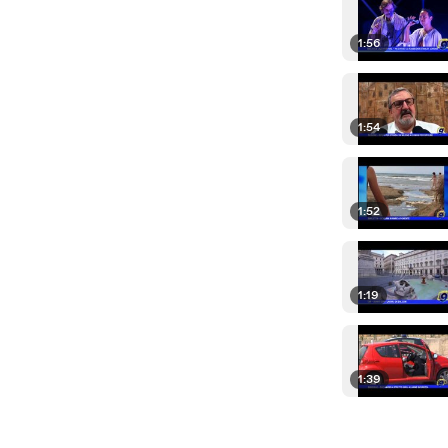
1:56
1:54
1:52
1:19
1:39