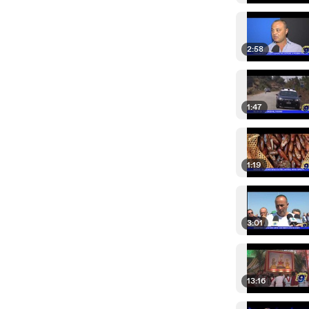
2:58
1:47
1:19
3:01
13:16