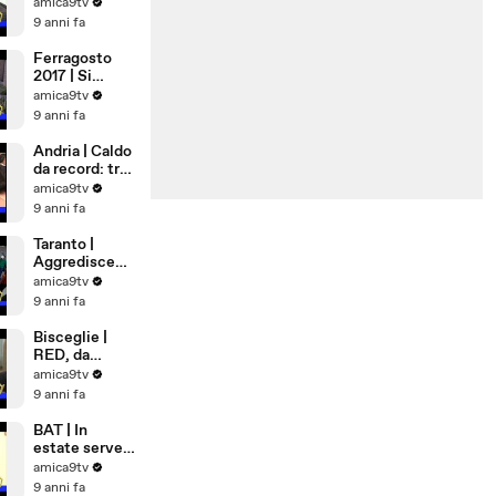
Democrazia
amica9tv
Cristiana
9 anni fa
Ferragosto
2017 | Si
rimane a casa
amica9tv
9 anni fa
Andria | Caldo
da record: tra
cibi freschi e
amica9tv
matrimoni
9 anni fa
bollenti
Taranto |
Aggredisce
anzia in
amica9tv
ospedale
9 anni fa
Bisceglie |
RED, da
Settembre
amica9tv
lavoro per 81
9 anni fa
famiglie
BAT | In
estate serve
più sangue,
amica9tv
appello alla
9 anni fa