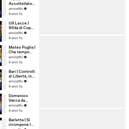
Accoltellato
28enne in Via
amica9tv
Ognissanti
9 anni fa
US Lecce |
Sfida di Coppa
a Pordenone
amica9tv
9 anni fa
Meteo Puglia |
Che tempo
farà a
amica9tv
Ferragosto
9 anni fa
Bari | Controlli
al Libertà, in
via Nicolai una
amica9tv
pistola
9 anni fa
lanciarazzi
Domenico
Vacca da
Andria a New
amica9tv
York,
9 anni fa
eccellenza di
Puglia
Barletta | Si
ricompone la