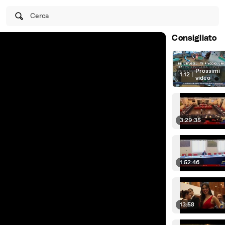
Cerca
Consigliato
Prossimi
1:12
|
video
3:29:35
1:52:46
13:58