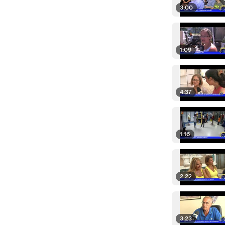
3:00
1:09
4:37
1:16
2:22
3:23