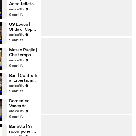
Accoltellato
28enne in Via
amica9tv
Ognissanti
9 anni fa
US Lecce |
Sfida di Coppa
a Pordenone
amica9tv
9 anni fa
Meteo Puglia |
Che tempo
farà a
amica9tv
Ferragosto
9 anni fa
Bari | Controlli
al Libertà, in
via Nicolai una
amica9tv
pistola
9 anni fa
lanciarazzi
Domenico
Vacca da
Andria a New
amica9tv
York,
9 anni fa
eccellenza di
Puglia
Barletta | Si
ricompone la