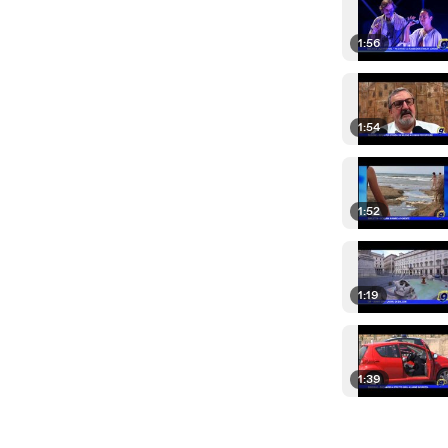
1:56
1:54
1:52
1:19
1:39