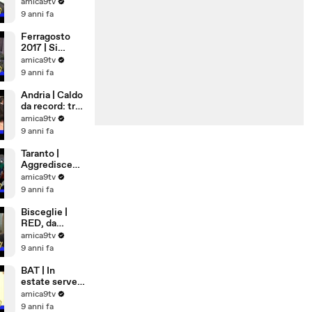
Democrazia
amica9tv
Cristiana
9 anni fa
Ferragosto
2017 | Si
rimane a casa
amica9tv
9 anni fa
Andria | Caldo
da record: tra
cibi freschi e
amica9tv
matrimoni
9 anni fa
bollenti
Taranto |
Aggredisce
anzia in
amica9tv
ospedale
9 anni fa
Bisceglie |
RED, da
Settembre
amica9tv
lavoro per 81
9 anni fa
famiglie
BAT | In
estate serve
più sangue,
amica9tv
appello alla
9 anni fa