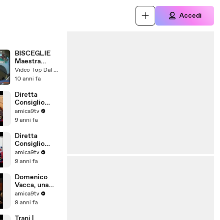
Accedi
BISCEGLIE
Maestra
picchia i
Video Top Dal Web
piccoli
10 anni fa
Diretta
Consiglio
Comunale di
amica9tv
Barletta del
9 anni fa
28/07/2017
Diretta
Consiglio
Comunale di
amica9tv
Barletta del
9 anni fa
31/07/2017
Domenico
Vacca, una
storia tutta
amica9tv
pugliese
9 anni fa
Trani |