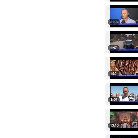
2:58
1:47
1:19
3:01
13:16