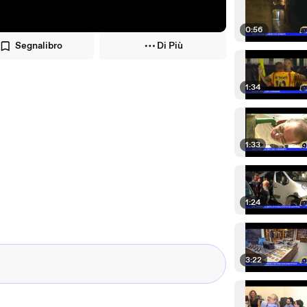
0:56
Segnalibro
Di Più
1:34
1:33
1:24
3:22