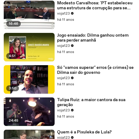
Modesto Carvalhosa: 'PT estabeleceu
uma estrutura de corrupção para se
manter no poder'
voja123
há 11 anos
16:46
Jogo ensaiado: Dilma ganhou ontem
para perder amanhã
voja123
há 11 anos
4:51
Só "vamos superar" erros (e crimes) se
Dilma sair do governo
voja123
há 11 anos
3:50
Tulipa Ruiz: a maior cantora da sua
geração
voja123
há 11 anos
24:45
Quem é a Pixuleka de Lula?
voja123