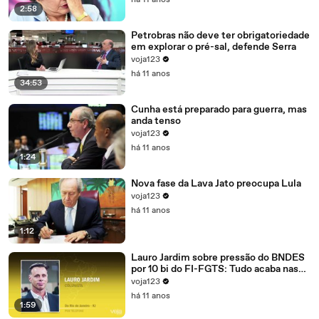
há 11 anos
2:58
Petrobras não deve ter obrigatoriedade
em explorar o pré-sal, defende Serra
voja123
há 11 anos
34:53
Cunha está preparado para guerra, mas
anda tenso
voja123
há 11 anos
1:24
Nova fase da Lava Jato preocupa Lula
voja123
há 11 anos
1:12
Lauro Jardim sobre pressão do BNDES
por 10 bi do FI-FGTS: Tudo acaba nas
mãos de Cunha
voja123
há 11 anos
1:59