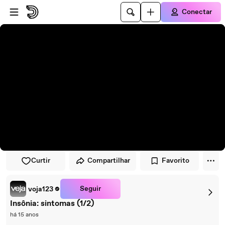
Pular para o player
Ir para o conteúdo principal
Conectar
Curtir
Compartilhar
Favorito
Seguir
voja123
Insônia: sintomas (1/2)
há 15 anos