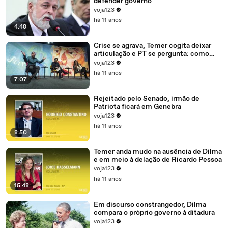
defender governo
voja123
há 11 anos
4:48
Crise se agrava, Temer cogita deixar
articulação e PT se pergunta: como
recompor o governo?
voja123
há 11 anos
7:07
Rejeitado pelo Senado, irmão de
Patriota ficará em Genebra
voja123
há 11 anos
8:50
Temer anda mudo na ausência de Dilma
e em meio à delação de Ricardo Pessoa
voja123
há 11 anos
15:48
Em discurso constrangedor, Dilma
compara o próprio governo à ditadura
voja123