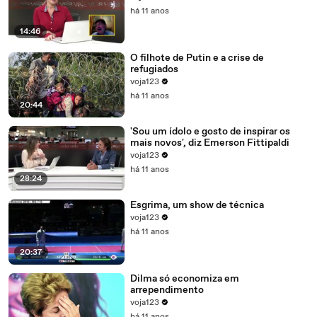
há 11 anos
14:46
O filhote de Putin e a crise de
refugiados
voja123
há 11 anos
20:44
'Sou um ídolo e gosto de inspirar os
mais novos', diz Emerson Fittipaldi
voja123
há 11 anos
28:24
Esgrima, um show de técnica
voja123
há 11 anos
20:37
Dilma só economiza em
arrependimento
voja123