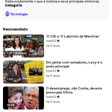
Saiba exatamente o que é insônia e seus principais sintomas.
Categoria
🤖
Tecnologia
Recomendado
'O Clã' e 'O Labirinto de Mentiras'
voja123
há 11 anos
1:37
|
A Seguir
Em jantar com senadores, Levy é o
prato principal
voja123
há 11 anos
1:02
O desemprego, não Cunha, deveria
preocupar Dilma
voja123
há 11 anos
19:56