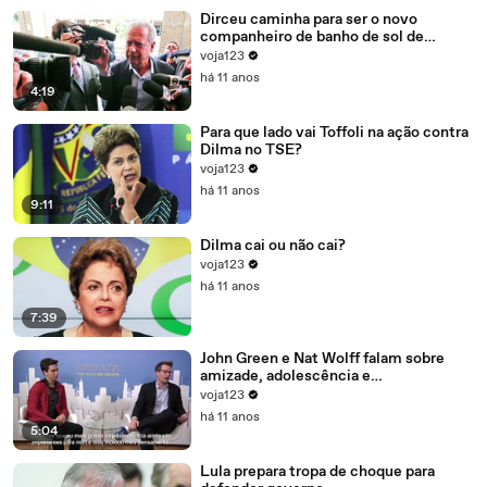
Dirceu caminha para ser o novo
companheiro de banho de sol de
Marcelo Odebrecht e Cia.
voja123
há 11 anos
4:19
Para que lado vai Toffoli na ação contra
Dilma no TSE?
voja123
há 11 anos
9:11
Dilma cai ou não cai?
voja123
há 11 anos
7:39
John Green e Nat Wolff falam sobre
amizade, adolescência e
amadurecimento
voja123
há 11 anos
5:04
Lula prepara tropa de choque para