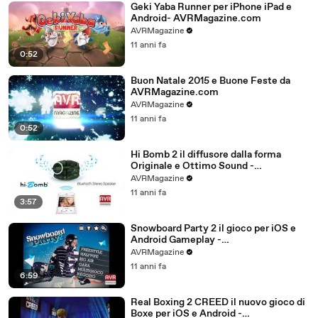
Geki Yaba Runner per iPhone iPad e
Android- AVRMagazine.com
AVRMagazine
11 anni fa
0:52
Buon Natale 2015 e Buone Feste da
AVRMagazine.com
AVRMagazine
11 anni fa
0:52
Hi Bomb 2 il diffusore dalla forma
Originale e Ottimo Sound -
AVRMagazine.com
AVRMagazine
11 anni fa
3:57
Snowboard Party 2 il gioco per iOS e
Android Gameplay -
AVRMagazine.com (720p)
AVRMagazine
11 anni fa
6:59
Real Boxing 2 CREED il nuovo gioco di
Boxe per iOS e Android -