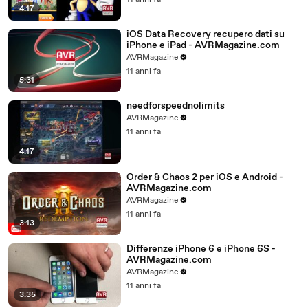
11 anni fa
4:17
iOS Data Recovery recupero dati su
iPhone e iPad - AVRMagazine.com
AVRMagazine
11 anni fa
5:31
needforspeednolimits
AVRMagazine
11 anni fa
4:17
Order & Chaos 2 per iOS e Android -
AVRMagazine.com
AVRMagazine
11 anni fa
3:13
Differenze iPhone 6 e iPhone 6S -
AVRMagazine.com
AVRMagazine
11 anni fa
3:35