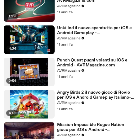
AVRMagazine.com
AVRMagazine
11 anni fa
1:29
Unkilled il nuovo sparatutto per iOS e
Android Gameplay -
AVRMagazine.com
AVRMagazine
11 anni fa
4:34
Punch Quest pugni volanti su iOS e
Android - AVRMagazine.com
AVRMagazine
11 anni fa
2:54
Angry Birds 2 il nuovo gioco di Rovio
per iOS e Android Gameplay Italiano-
AVRMagazine.com (720p)
AVRMagazine
11 anni fa
4:13
Mission Impossible Rogue Nation
gioco per iOS e Android -
AVRMagazine.com
AVRMagazine