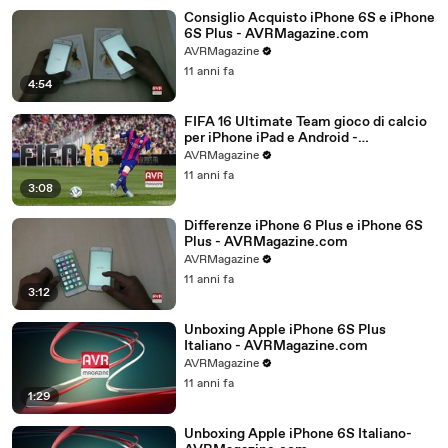
Consiglio Acquisto iPhone 6S e iPhone
6S Plus - AVRMagazine.com
AVRMagazine
11 anni fa
4:54
FIFA 16 Ultimate Team gioco di calcio
per iPhone iPad e Android -
AVRMagazine.com
AVRMagazine
11 anni fa
3:08
Differenze iPhone 6 Plus e iPhone 6S
Plus - AVRMagazine.com
AVRMagazine
11 anni fa
3:12
Unboxing Apple iPhone 6S Plus
Italiano - AVRMagazine.com
AVRMagazine
11 anni fa
1:29
Unboxing Apple iPhone 6S Italiano-