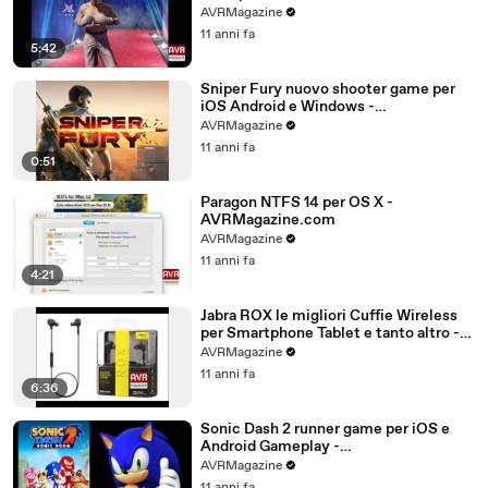
AVRMagazine.com
AVRMagazine
11 anni fa
5:42
Sniper Fury nuovo shooter game per
iOS Android e Windows -
AVRMagazine.com
AVRMagazine
11 anni fa
0:51
Paragon NTFS 14 per OS X -
AVRMagazine.com
AVRMagazine
11 anni fa
4:21
Jabra ROX le migliori Cuffie Wireless
per Smartphone Tablet e tanto altro -
AVRMagazine.com (720p)
AVRMagazine
11 anni fa
6:36
Sonic Dash 2 runner game per iOS e
Android Gameplay -
AVRMagazine.com
AVRMagazine