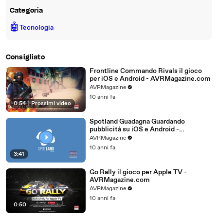
Categoria
🤖
Tecnologia
Consigliato
Frontline Commando Rivals il gioco
per iOS e Android - AVRMagazine.com
AVRMagazine
10 anni fa
0:54
|
Prossimi video
Spotland Guadagna Guardando
pubblicità su iOS e Android -
AVRMagazine.com
AVRMagazine
10 anni fa
3:41
Go Rally il gioco per Apple TV -
AVRMagazine.com
AVRMagazine
10 anni fa
0:50