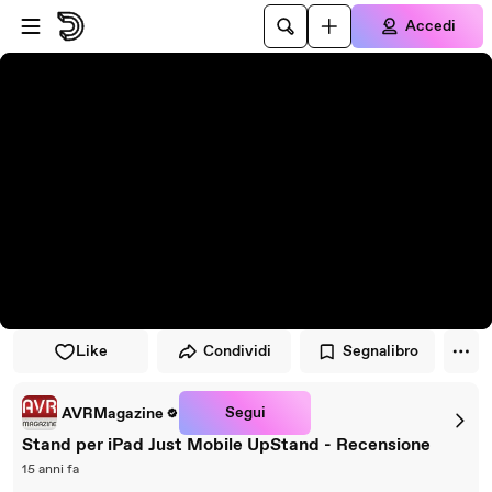
Vai al lettore
Passa al contenuto principale
Accedi
Like
Condividi
Segnalibro
Segui
AVRMagazine
Stand per iPad Just Mobile UpStand - Recensione
15 anni fa