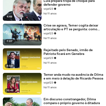
Lula prepara tropa de choque para
defender governo
voja123
há 11 anos
4:48
Crise se agrava, Temer cogita deixar
articulação e PT se pergunta: como
recompor o governo?
voja123
há 11 anos
7:07
Rejeitado pelo Senado, irmão de
Patriota ficará em Genebra
voja123
há 11 anos
8:50
Temer anda mudo na ausência de Dilma
e em meio à delação de Ricardo Pessoa
voja123
há 11 anos
15:48
Em discurso constrangedor, Dilma
compara o próprio governo à ditadura