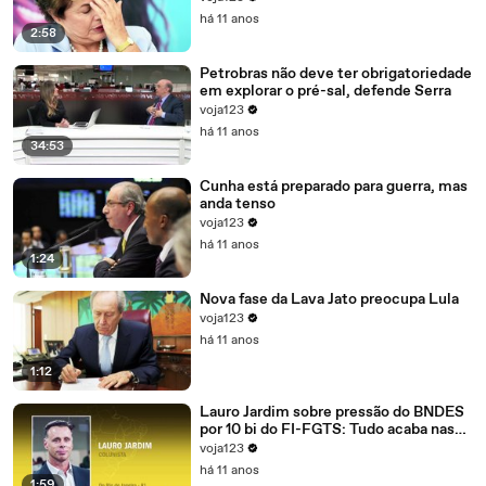
há 11 anos
2:58
Petrobras não deve ter obrigatoriedade
em explorar o pré-sal, defende Serra
voja123
há 11 anos
34:53
Cunha está preparado para guerra, mas
anda tenso
voja123
há 11 anos
1:24
Nova fase da Lava Jato preocupa Lula
voja123
há 11 anos
1:12
Lauro Jardim sobre pressão do BNDES
por 10 bi do FI-FGTS: Tudo acaba nas
mãos de Cunha
voja123
há 11 anos
1:59