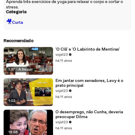
Aprenda três exercícios de yoga para relaxar o corpo e cortar o
stress.
Categoria
🎥
Curta
Recomendado
'O Clã' e 'O Labirinto de Mentiras'
voja123
há 11 anos
1:37
|
A Seguir
Em jantar com senadores, Levy é o
prato principal
voja123
há 11 anos
1:02
O desemprego, não Cunha, deveria
preocupar Dilma
voja123
há 11 anos
19:56