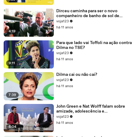
Dirceu caminha para ser o novo
companheiro de banho de sol de
Marcelo Odebrecht e Cia.
voja123
há 11 anos
4:19
Para que lado vai Toffoli na ação contra
Dilma no TSE?
voja123
há 11 anos
9:11
Dilma cai ou não cai?
voja123
há 11 anos
7:39
John Green e Nat Wolff falam sobre
amizade, adolescência e
amadurecimento
voja123
há 11 anos
5:04