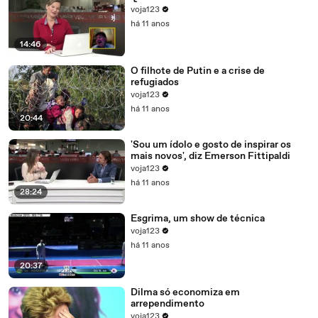
voja123
há 11 anos
14:46
O filhote de Putin e a crise de
refugiados
voja123
há 11 anos
20:44
'Sou um ídolo e gosto de inspirar os
mais novos', diz Emerson Fittipaldi
voja123
há 11 anos
28:24
Esgrima, um show de técnica
voja123
há 11 anos
20:37
Dilma só economiza em
arrependimento
voja123