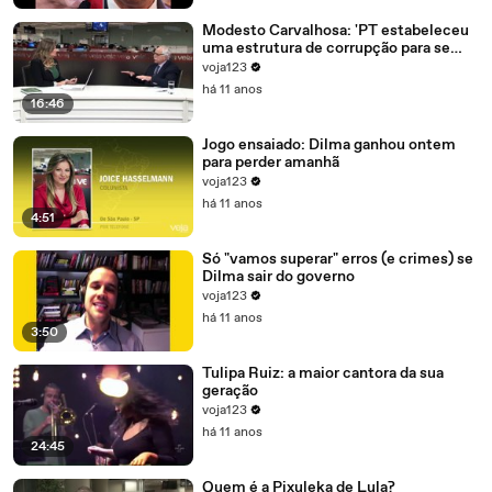
Modesto Carvalhosa: 'PT estabeleceu
uma estrutura de corrupção para se
manter no poder'
voja123
há 11 anos
16:46
Jogo ensaiado: Dilma ganhou ontem
para perder amanhã
voja123
há 11 anos
4:51
Só "vamos superar" erros (e crimes) se
Dilma sair do governo
voja123
há 11 anos
3:50
Tulipa Ruiz: a maior cantora da sua
geração
voja123
há 11 anos
24:45
Quem é a Pixuleka de Lula?