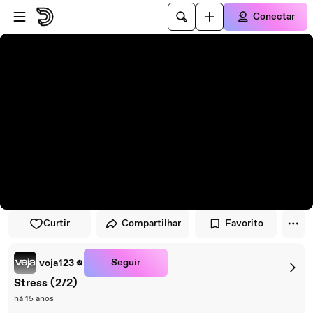
Pular para o player
Ir para o conteúdo principal
Conectar
Curtir
Compartilhar
Favorito
Seguir
voja123
Stress (2/2)
há 15 anos