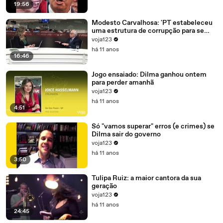
19:56
Modesto Carvalhosa: 'PT estabeleceu
uma estrutura de corrupção para se
manter no poder'
voja123
há 11 anos
16:46
Jogo ensaiado: Dilma ganhou ontem
para perder amanhã
voja123
há 11 anos
4:51
Só "vamos superar" erros (e crimes) se
Dilma sair do governo
voja123
há 11 anos
3:50
Tulipa Ruiz: a maior cantora da sua
geração
voja123
há 11 anos
24:45