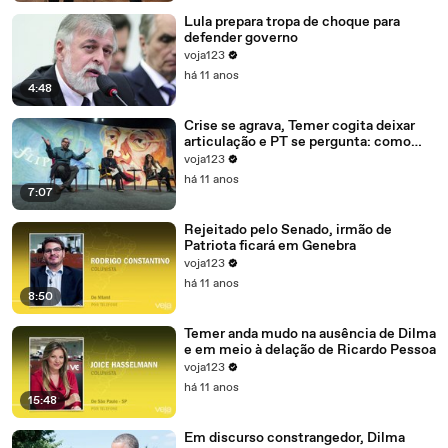
Lula prepara tropa de choque para
defender governo
voja123
há 11 anos
4:48
Crise se agrava, Temer cogita deixar
articulação e PT se pergunta: como
recompor o governo?
voja123
há 11 anos
7:07
Rejeitado pelo Senado, irmão de
Patriota ficará em Genebra
voja123
há 11 anos
8:50
Temer anda mudo na ausência de Dilma
e em meio à delação de Ricardo Pessoa
voja123
há 11 anos
15:48
Em discurso constrangedor, Dilma