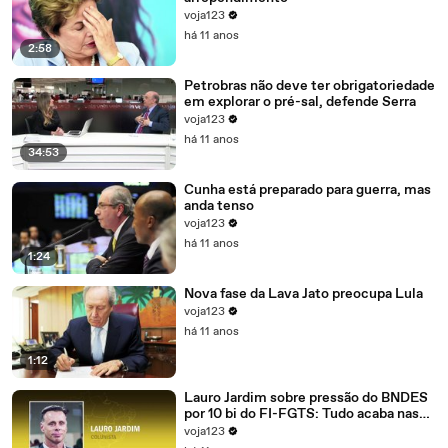
voja123
há 11 anos
2:58
Petrobras não deve ter obrigatoriedade
em explorar o pré-sal, defende Serra
voja123
há 11 anos
34:53
Cunha está preparado para guerra, mas
anda tenso
voja123
há 11 anos
1:24
Nova fase da Lava Jato preocupa Lula
voja123
há 11 anos
1:12
Lauro Jardim sobre pressão do BNDES
por 10 bi do FI-FGTS: Tudo acaba nas
mãos de Cunha
voja123