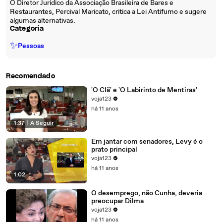
O Diretor Jurídico da Associação Brasileira de Bares e
Restaurantes, Percival Maricato, critica a Lei Antifumo e sugere
algumas alternativas.
Categoria
✨
Pessoas
Recomendado
'O Clã' e 'O Labirinto de Mentiras'
voja123
há 11 anos
1:37
|
A Seguir
Em jantar com senadores, Levy é o
prato principal
voja123
há 11 anos
1:02
O desemprego, não Cunha, deveria
preocupar Dilma
voja123
há 11 anos