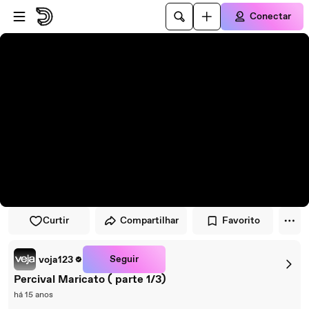
Pular para o player
Ir para o conteúdo principal
Conectar
Curtir
Compartilhar
Favorito
Seguir
voja123
Percival Maricato ( parte 1/3)
há 15 anos