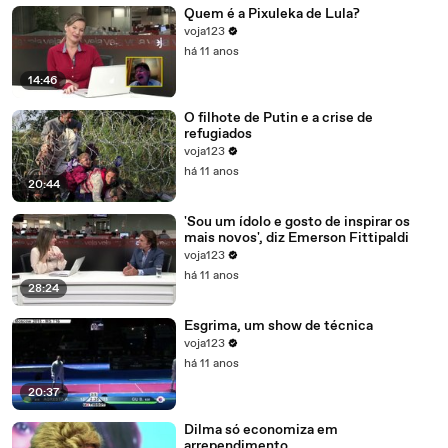
Quem é a Pixuleka de Lula?
voja123
há 11 anos
14:46
O filhote de Putin e a crise de
refugiados
voja123
há 11 anos
20:44
'Sou um ídolo e gosto de inspirar os
mais novos', diz Emerson Fittipaldi
voja123
há 11 anos
28:24
Esgrima, um show de técnica
voja123
há 11 anos
20:37
Dilma só economiza em
arrependimento