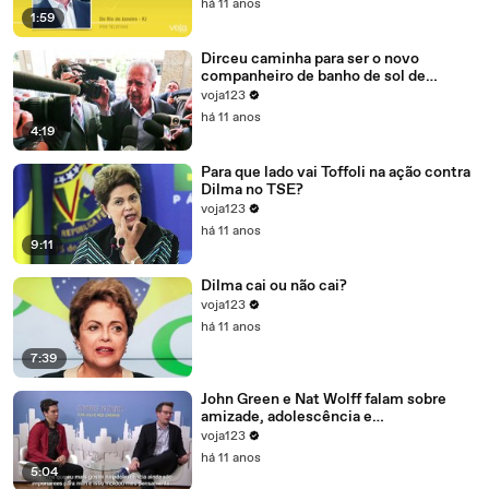
há 11 anos
1:59
Dirceu caminha para ser o novo
companheiro de banho de sol de
Marcelo Odebrecht e Cia.
voja123
há 11 anos
4:19
Para que lado vai Toffoli na ação contra
Dilma no TSE?
voja123
há 11 anos
9:11
Dilma cai ou não cai?
voja123
há 11 anos
7:39
John Green e Nat Wolff falam sobre
amizade, adolescência e
amadurecimento
voja123
há 11 anos
5:04