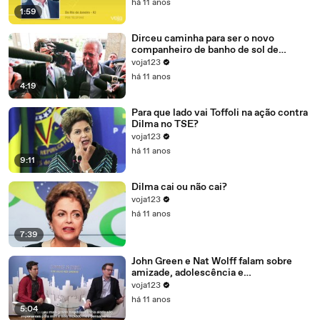
há 11 anos
1:59
Dirceu caminha para ser o novo
companheiro de banho de sol de
Marcelo Odebrecht e Cia.
voja123
há 11 anos
4:19
Para que lado vai Toffoli na ação contra
Dilma no TSE?
voja123
há 11 anos
9:11
Dilma cai ou não cai?
voja123
há 11 anos
7:39
John Green e Nat Wolff falam sobre
amizade, adolescência e
amadurecimento
voja123
há 11 anos
5:04