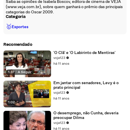
Saiba as opiniões de Isabela Boscov, editora de cinema de VEJA
(www.veja.com.br), sobre quem ganhará o prêmio das principais
categorias do Oscar 2009.
Categoria
🥇
Esportes
Recomendado
'O Clã' e 'O Labirinto de Mentiras'
voja123
há 11 anos
1:37
|
A Seguir
Em jantar com senadores, Levy é o
prato principal
voja123
há 11 anos
1:02
O desemprego, não Cunha, deveria
preocupar Dilma
voja123
há 11 anos