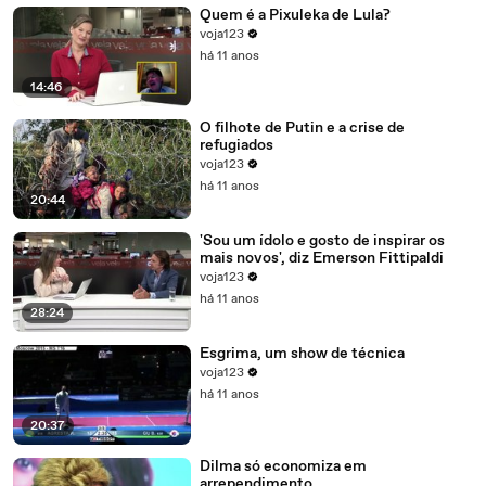
Quem é a Pixuleka de Lula?
voja123
há 11 anos
14:46
O filhote de Putin e a crise de
refugiados
voja123
há 11 anos
20:44
'Sou um ídolo e gosto de inspirar os
mais novos', diz Emerson Fittipaldi
voja123
há 11 anos
28:24
Esgrima, um show de técnica
voja123
há 11 anos
20:37
Dilma só economiza em
arrependimento