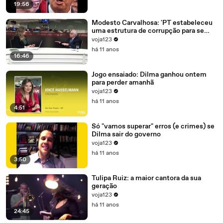
19:56
Modesto Carvalhosa: 'PT estabeleceu
uma estrutura de corrupção para se
manter no poder'
voja123
há 11 anos
16:46
Jogo ensaiado: Dilma ganhou ontem
para perder amanhã
voja123
há 11 anos
4:51
Só "vamos superar" erros (e crimes) se
Dilma sair do governo
voja123
há 11 anos
3:50
Tulipa Ruiz: a maior cantora da sua
geração
voja123
há 11 anos
24:45