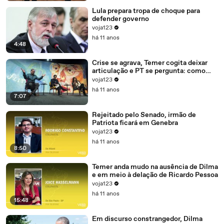
Lula prepara tropa de choque para
defender governo
voja123
há 11 anos
4:48
Crise se agrava, Temer cogita deixar
articulação e PT se pergunta: como
recompor o governo?
voja123
há 11 anos
7:07
Rejeitado pelo Senado, irmão de
Patriota ficará em Genebra
voja123
há 11 anos
8:50
Temer anda mudo na ausência de Dilma
e em meio à delação de Ricardo Pessoa
voja123
há 11 anos
15:48
Em discurso constrangedor, Dilma