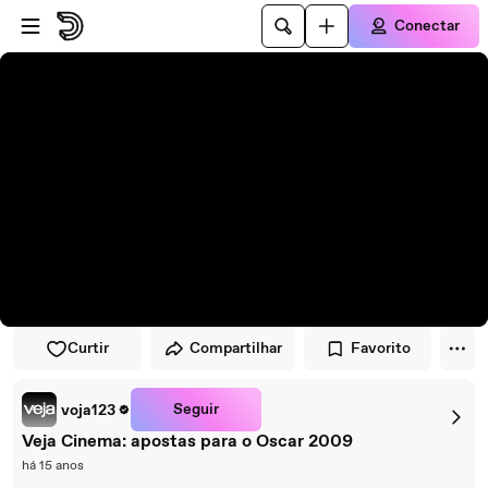
Pular para o player
Ir para o conteúdo principal
Conectar
Curtir
Compartilhar
Favorito
Seguir
voja123
Veja Cinema: apostas para o Oscar 2009
há 15 anos