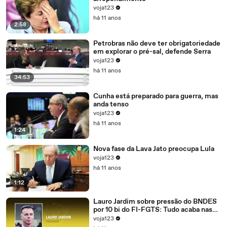
voja123
há 11 anos
2:58
Petrobras não deve ter obrigatoriedade
em explorar o pré-sal, defende Serra
voja123
há 11 anos
34:53
Cunha está preparado para guerra, mas
anda tenso
voja123
há 11 anos
1:24
Nova fase da Lava Jato preocupa Lula
voja123
há 11 anos
1:12
Lauro Jardim sobre pressão do BNDES
por 10 bi do FI-FGTS: Tudo acaba nas
mãos de Cunha
voja123