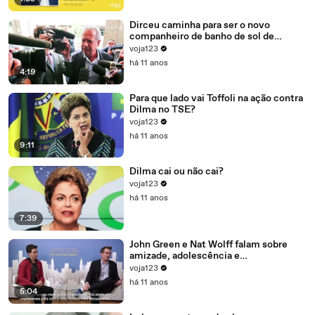
Dirceu caminha para ser o novo
companheiro de banho de sol de
Marcelo Odebrecht e Cia.
voja123
há 11 anos
4:19
Para que lado vai Toffoli na ação contra
Dilma no TSE?
voja123
há 11 anos
9:11
Dilma cai ou não cai?
voja123
há 11 anos
7:39
John Green e Nat Wolff falam sobre
amizade, adolescência e
amadurecimento
voja123
há 11 anos
5:04