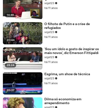
voja123
há 11 anos
14:46
O filhote de Putin e a crise de
refugiados
voja123
há 11 anos
20:44
'Sou um ídolo e gosto de inspirar os
mais novos', diz Emerson Fittipaldi
voja123
há 11 anos
28:24
Esgrima, um show de técnica
voja123
há 11 anos
20:37
Dilma só economiza em
arrependimento
voja123