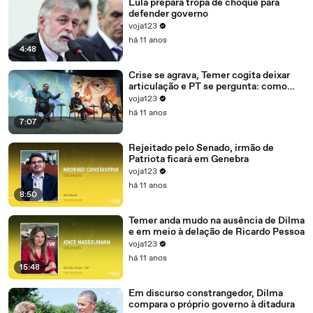
Lula prepara tropa de choque para
defender governo
voja123
há 11 anos
4:48
Crise se agrava, Temer cogita deixar
articulação e PT se pergunta: como
recompor o governo?
voja123
há 11 anos
7:07
Rejeitado pelo Senado, irmão de
Patriota ficará em Genebra
voja123
há 11 anos
8:50
Temer anda mudo na ausência de Dilma
e em meio à delação de Ricardo Pessoa
voja123
há 11 anos
15:48
Em discurso constrangedor, Dilma
compara o próprio governo à ditadura