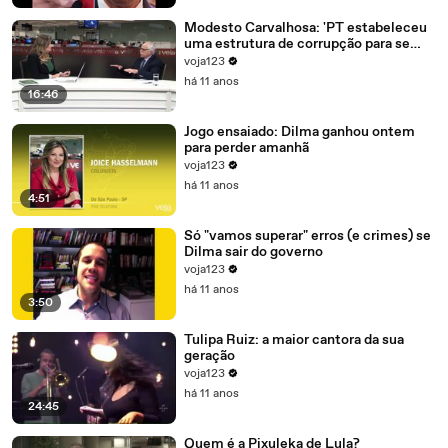
Modesto Carvalhosa: 'PT estabeleceu
uma estrutura de corrupção para se
manter no poder'
voja123
há 11 anos
16:46
Jogo ensaiado: Dilma ganhou ontem
para perder amanhã
voja123
há 11 anos
4:51
Só "vamos superar" erros (e crimes) se
Dilma sair do governo
voja123
há 11 anos
3:50
Tulipa Ruiz: a maior cantora da sua
geração
voja123
há 11 anos
24:45
Quem é a Pixuleka de Lula?