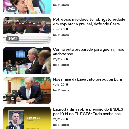
há 11 anos
2:58
Petrobras não deve ter obrigatoriedade
em explorar o pré-sal, defende Serra
voja123
há 11 anos
34:53
Cunha está preparado para guerra, mas
anda tenso
voja123
há 11 anos
1:24
Nova fase da Lava Jato preocupa Lula
voja123
há 11 anos
1:12
Lauro Jardim sobre pressão do BNDES
por 10 bi do FI-FGTS: Tudo acaba nas
mãos de Cunha
voja123
há 11 anos
1:59