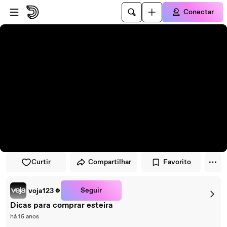
Pular para o player
Ir para o conteúdo principal
Conectar
Curtir
Compartilhar
Favorito
Seguir
voja123
Dicas para comprar esteira
há 15 anos