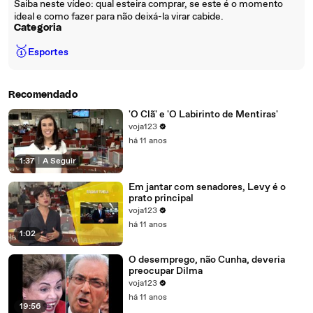
Saiba neste vídeo: qual esteira comprar, se este é o momento
ideal e como fazer para não deixá-la virar cabide.
Categoria
🥇
Esportes
Recomendado
'O Clã' e 'O Labirinto de Mentiras'
voja123
há 11 anos
1:37
|
A Seguir
Em jantar com senadores, Levy é o
prato principal
voja123
há 11 anos
1:02
O desemprego, não Cunha, deveria
preocupar Dilma
voja123
há 11 anos
19:56