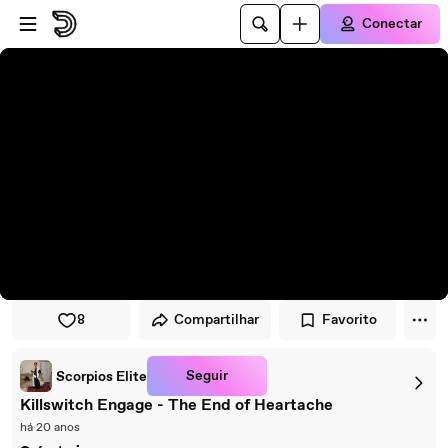
Pular para o player
Ir para o conteúdo principal
Conectar
8
Compartilhar
Favorito
Seguir
Scorpios Elite
Killswitch Engage - The End of Heartache
há 20 anos