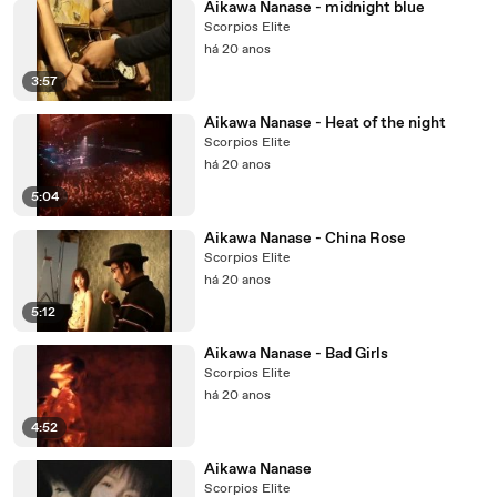
Aikawa Nanase - midnight blue
Scorpios Elite
há 20 anos
3:57
Aikawa Nanase - Heat of the night
Scorpios Elite
há 20 anos
5:04
Aikawa Nanase - China Rose
Scorpios Elite
há 20 anos
5:12
Aikawa Nanase - Bad Girls
Scorpios Elite
há 20 anos
4:52
Aikawa Nanase
Scorpios Elite