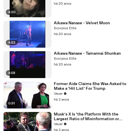
há 20 anos
4:20
Aikawa Nanase - Velvet Moon
Scorpios Elite
há 20 anos
4:53
Aikawa Nanase - Tamannai Shunkan
Scorpios Elite
há 20 anos
4:58
Former Aide Claims She Was Asked to
Make a ‘Hit List’ For Trump
Veuer
há 3 anos
0:51
Musk’s X Is ‘the Platform With the
Largest Ratio of Misinformation or
Disinformation’ Amongst All Social
Veuer
Media Platforms
há 3 anos