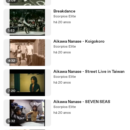
3:09
Breakdance
Scorpios Elite
há 20 anos
1:53
Aikawa Nanase - Koigokoro
Scorpios Elite
há 20 anos
4:32
Aikawa Nanase - Street Live in Taiwan
Scorpios Elite
há 20 anos
7:20
Aikawa Nanase - SEVEN SEAS
Scorpios Elite
há 20 anos
5:32