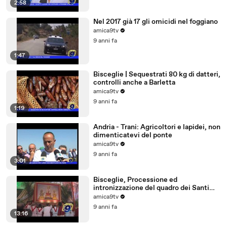
2:58
Nel 2017 già 17 gli omicidi nel foggiano
amica9tv
9 anni fa
1:47
Bisceglie | Sequestrati 80 kg di datteri,
controlli anche a Barletta
amica9tv
9 anni fa
1:19
Andria - Trani: Agricoltori e lapidei, non
dimenticatevi del ponte
amica9tv
9 anni fa
3:01
Bisceglie, Processione ed
intronizzazione del quadro dei Santi
Martiri
amica9tv
9 anni fa
13:16