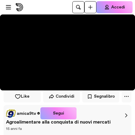
Vai al lettore
Passa al contenuto principale
Accedi
Like
Condividi
Segnalibro
Segui
amica9tv
Agroalimentare alla conquista di nuovi mercati
15 anni fa