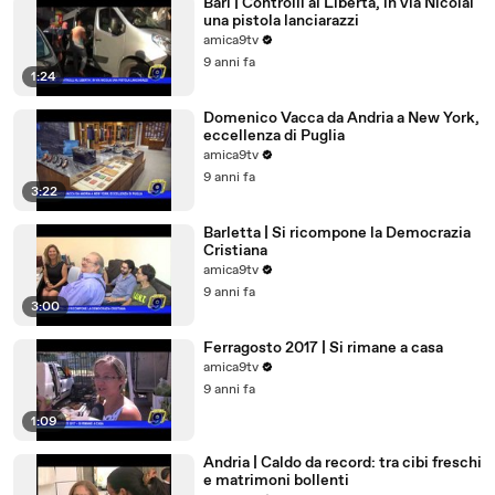
Bari | Controlli al Libertà, in via Nicolai
una pistola lanciarazzi
amica9tv
9 anni fa
1:24
Domenico Vacca da Andria a New York,
eccellenza di Puglia
amica9tv
9 anni fa
3:22
Barletta | Si ricompone la Democrazia
Cristiana
amica9tv
9 anni fa
3:00
Ferragosto 2017 | Si rimane a casa
amica9tv
9 anni fa
1:09
Andria | Caldo da record: tra cibi freschi
e matrimoni bollenti