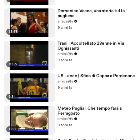
Domenico Vacca, una storia tutta
pugliese
amica9tv
9 anni fa
13:58
Trani | Accoltellato 28enne in Via
Ognissanti
amica9tv
9 anni fa
0:56
US Lecce | Sfida di Coppa a Pordenone
amica9tv
9 anni fa
1:34
Meteo Puglia | Che tempo farà a
Ferragosto
amica9tv
9 anni fa
1:33