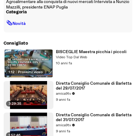
Agroalimentare alla conquista di nuovi mercati Intervista a Nunzio
Mazzilli, presidente ENAP Puglia
Categoria
🗞
Novità
Consigliato
BISCEGLIE Maestra picchia i piccoli
Video Top Dal Web
10 anni fa
1:12
|
Prossimi video
Diretta Consiglio Comunale di Barletta
del 28/07/2017
amica9tv
9 anni fa
3:29:35
Diretta Consiglio Comunale di Barletta
del 31/07/2017
amica9tv
9 anni fa
1:52:46