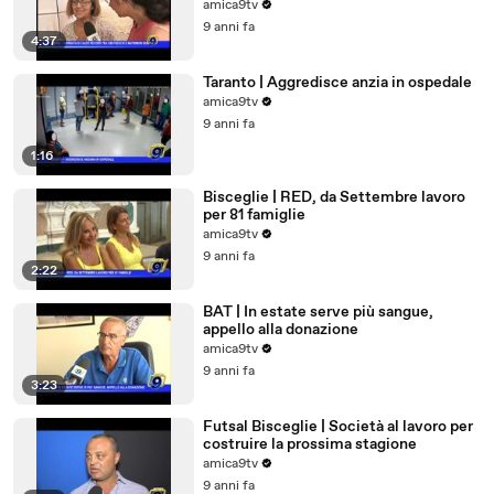
amica9tv
9 anni fa
4:37
Taranto | Aggredisce anzia in ospedale
amica9tv
9 anni fa
1:16
Bisceglie | RED, da Settembre lavoro
per 81 famiglie
amica9tv
9 anni fa
2:22
BAT | In estate serve più sangue,
appello alla donazione
amica9tv
9 anni fa
3:23
Futsal Bisceglie | Società al lavoro per
costruire la prossima stagione
amica9tv
9 anni fa