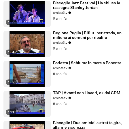
Bisceglie Jazz Festival | Ha chiuso la
rassegna Stanley Jordan
amica9tv
9 anni fa
1:56
Regione Puglia | Rifiuti per strada, un
milione ai comuni per ripulire
amica9tv
9 anni fa
1:54
Barletta | Schiuma in mare a Ponente
amica9tv
9 anni fa
1:52
TAP | Avanti con i lavori, ok dal CDM
amica9tv
9 anni fa
1:19
Bisceglie | Due omicidi a stretto giro,
allarme sicurezza