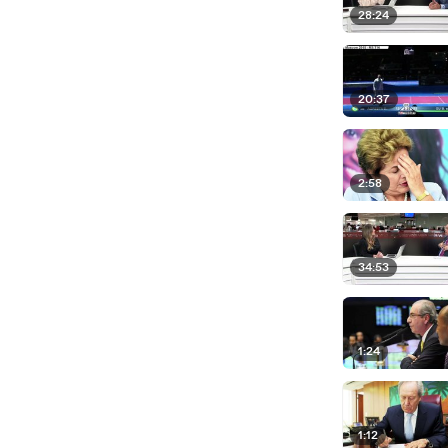
28:24
20:37
2:58
34:53
1:24
1:12