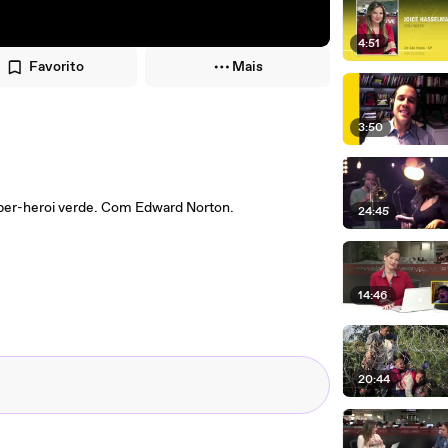
4:51
Favorito
Mais
3:50
super-heroi verde. Com Edward Norton.
24:45
14:46
20:44