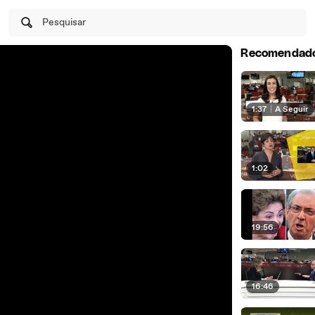
Pesquisar
Recomendad
1:37
|
A Seguir
1:02
19:56
16:46