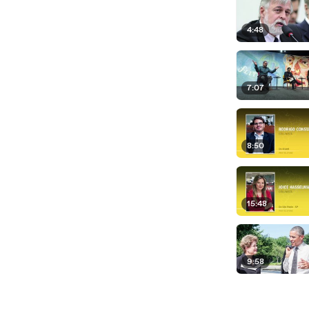
4:48
7:07
8:50
15:48
9:58