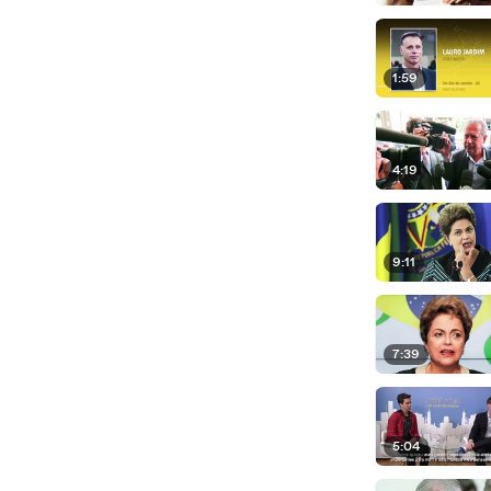
1:59
4:19
9:11
7:39
5:04