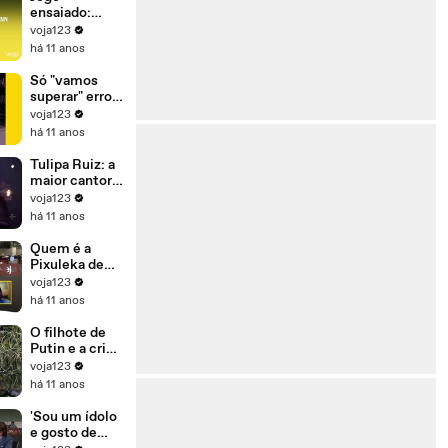
para se
ensaiado:
manter no
Dilma ganhou
voja123
poder'
ontem para
há 11 anos
perder
amanhã
Só "vamos
superar" erros
(e crimes) se
voja123
Dilma sair do
há 11 anos
governo
Tulipa Ruiz: a
maior cantora
da sua
voja123
geração
há 11 anos
Quem é a
Pixuleka de
Lula?
voja123
há 11 anos
O filhote de
Putin e a crise
de refugiados
voja123
há 11 anos
'Sou um ídolo
e gosto de