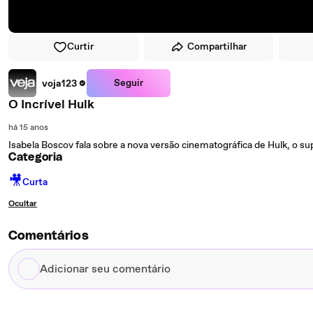
Curtir
Compartilhar
Seguir
voja123
O Incrível Hulk
há 15 anos
Isabela Boscov fala sobre a nova versão cinematográfica de Hulk, o 
Categoria
🎥
Curta
Ocultar
Comentários
Adicionar
seu
comentário